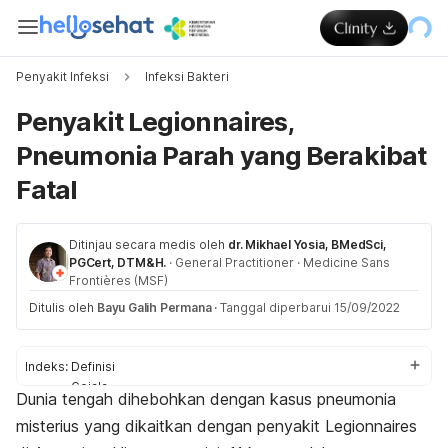
Penyakit Infeksi
Infeksi Bakteri
Penyakit Legionnaires,
Pneumonia Parah yang Berakibat
Fatal
Ditinjau secara medis oleh
dr. Mikhael Yosia, BMedSci,
PGCert, DTM&H.
·
General Practitioner
·
Medicine Sans
Frontières (MSF)
Ditulis oleh
Bayu Galih Permana
·
Tanggal diperbarui 15/09/2022
Indeks:
Definisi
Gejala
Dunia tengah dihebohkan dengan kasus pneumonia
Penyebab
misterius yang dikaitkan dengan penyakit Legionnaires
Faktor risiko
Komplikasi