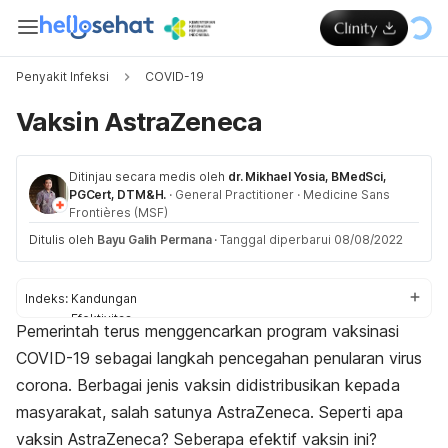
Penyakit Infeksi
COVID-19
Vaksin AstraZeneca
Ditinjau secara medis oleh
dr. Mikhael Yosia, BMedSci,
PGCert, DTM&H.
·
General Practitioner
·
Medicine Sans
Frontières (MSF)
Ditulis oleh
Bayu Galih Permana
·
Tanggal diperbarui 08/08/2022
Indeks:
Kandungan
Efektivitas
Pemerintah terus menggencarkan program vaksinasi
Dosis dan jadwal vaksin
COVID-19 sebagai langkah pencegahan penularan virus
Cara pemberian
Efek samping
corona
. Berbagai jenis vaksin didistribusikan kepada
Peringatan dan perhatian
masyarakat, salah satunya AstraZeneca. Seperti apa
Efek pada ibu hamil dan menyusui
vaksin AstraZeneca? Seberapa efektif vaksin ini?
Interaksi vaksin