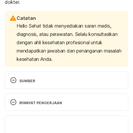
dokter.
Catatan
Hello Sehat tidak menyediakan saran medis,
diagnosis, atau perawatan. Selalu konsultasikan
dengan ahli kesehatan profesional untuk
mendapatkan jawaban dan penanganan masalah
kesehatan Anda.
SUMBER
Kemenkes Terbitkan Surat Edaran Informasi Vaksin 
AstraZeneca, Begini Isinya. (2021). Retrieved 25 
RIWAYAT PENGERJAAN
July 2022, from 
https://sehatnegeriku.kemkes.go.id/baca/rilis-
Versi Terbaru
media/20210409/3837444/kemenkes-terbitkan-
surat-edaran-informasi-vaksin-astrazeneca-begini-
08/08/2022