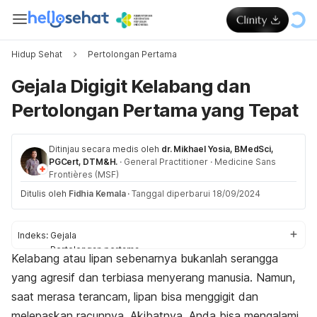
Hidup Sehat
Pertolongan Pertama
Gejala Digigit Kelabang dan
Pertolongan Pertama yang Tepat
Ditinjau secara medis oleh
dr. Mikhael Yosia, BMedSci,
PGCert, DTM&H.
·
General Practitioner
·
Medicine Sans
Frontières (MSF)
Ditulis oleh
Fidhia Kemala
·
Tanggal diperbarui 18/09/2024
Indeks:
Gejala
Pertolongan pertama
Kelabang atau lipan sebenarnya bukanlah serangga
Efek
yang agresif dan terbiasa menyerang manusia. Namun,
saat merasa terancam, lipan bisa menggigit dan
melepaskan racunnya. Akibatnya, Anda bisa mengalami