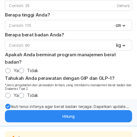
(tahun)
Berapa tinggi Anda?
cm
Berapa berat badan Anda?
kg
Apakah Anda berminat program manajemen berat
badan?
Ya
Tidak
Tahukah Anda perawatan dengan GIP dan GLP-1?
*Jenis pengobatan dan perawatan terbaru yang membantu manajemen berat badan dan
Diabetes Tipe 2
Ya
Tidak
Ikuti terus infonya agar berat badan terjaga: Dapatkan update
dari pakar mengenai dukungan dan perawatan berat badan
Hitung
langsung ke inbox Anda.