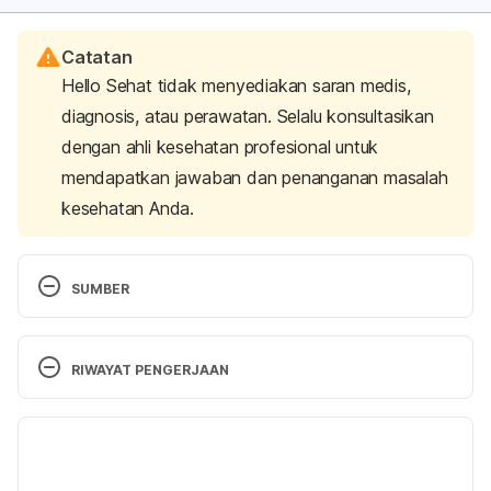
Catatan
Hello Sehat tidak menyediakan saran medis,
diagnosis, atau perawatan. Selalu konsultasikan
dengan ahli kesehatan profesional untuk
mendapatkan jawaban dan penanganan masalah
kesehatan Anda.
SUMBER
Could you have shortness of breath because you 
quit smoking?.  Retrieved 14 April 2021, from 
RIWAYAT PENGERJAAN
https://www.webmd.com/lung/why-cant-i-
breathe#1
Versi Terbaru
Benefits of Quitting Smoking and a Quit Smoking 
14/04/2021
Timeline. Retrieved 14 April 2021, from 