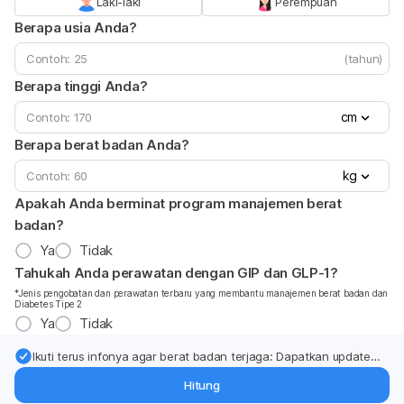
Laki-laki
Perempuan
Berapa usia Anda?
(tahun)
Berapa tinggi Anda?
cm
Berapa berat badan Anda?
kg
Apakah Anda berminat program manajemen berat
badan?
Ya
Tidak
Tahukah Anda perawatan dengan GIP dan GLP-1?
*Jenis pengobatan dan perawatan terbaru yang membantu manajemen berat badan dan
Diabetes Tipe 2
Ya
Tidak
Ikuti terus infonya agar berat badan terjaga: Dapatkan update
dari pakar mengenai dukungan dan perawatan berat badan
Hitung
langsung ke inbox Anda.