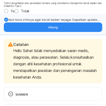
*Jenis pengobatan dan perawatan terbaru yang membantu manajemen berat badan dan
Diabetes Tipe 2
Ya
Tidak
Ikuti terus infonya agar berat badan terjaga: Dapatkan update
dari pakar mengenai dukungan dan perawatan berat badan
Hitung
langsung ke inbox Anda.
Catatan
Hello Sehat tidak menyediakan saran medis,
diagnosis, atau perawatan. Selalu konsultasikan
dengan ahli kesehatan profesional untuk
mendapatkan jawaban dan penanganan masalah
kesehatan Anda.
SUMBER
PMC, E. (2022). Europe PMC. Retrieved 9 