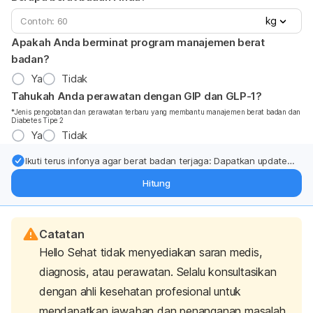
kg
Apakah Anda berminat program manajemen berat
badan?
Ya
Tidak
Tahukah Anda perawatan dengan GIP dan GLP-1?
*Jenis pengobatan dan perawatan terbaru yang membantu manajemen berat badan dan
Diabetes Tipe 2
Ya
Tidak
Ikuti terus infonya agar berat badan terjaga: Dapatkan update
dari pakar mengenai dukungan dan perawatan berat badan
Hitung
langsung ke inbox Anda.
Catatan
Hello Sehat tidak menyediakan saran medis,
diagnosis, atau perawatan. Selalu konsultasikan
dengan ahli kesehatan profesional untuk
mendapatkan jawaban dan penanganan masalah