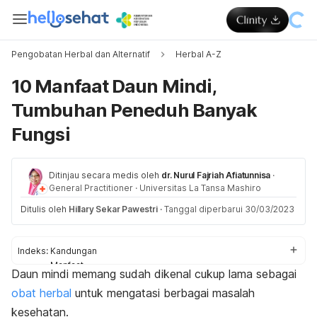
Pengobatan Herbal dan Alternatif
Herbal A-Z
10 Manfaat Daun Mindi,
Tumbuhan Peneduh Banyak
Fungsi
Ditinjau secara medis oleh
dr. Nurul Fajriah Afiatunnisa
·
General Practitioner
·
Universitas La Tansa Mashiro
Ditulis oleh
Hillary Sekar Pawestri
·
Tanggal diperbarui 30/03/2023
Indeks:
Kandungan
Manfaat
Daun mindi memang sudah dikenal cukup lama sebagai
Efek samping
obat herbal
untuk mengatasi berbagai masalah
Cara mengonsumsi
kesehatan.