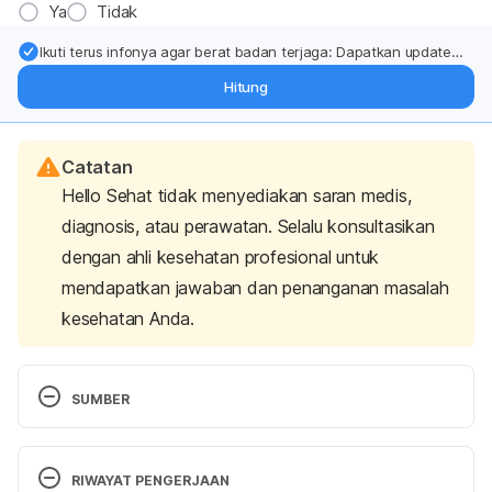
Ya
Tidak
Ikuti terus infonya agar berat badan terjaga: Dapatkan update
dari pakar mengenai dukungan dan perawatan berat badan
Hitung
langsung ke inbox Anda.
Catatan
Hello Sehat tidak menyediakan saran medis,
diagnosis, atau perawatan. Selalu konsultasikan
dengan ahli kesehatan profesional untuk
mendapatkan jawaban dan penanganan masalah
kesehatan Anda.
SUMBER
Cilantro vs Coriander: What’s the Difference?. 
(2020). Retrieved 24 March 2020, from 
RIWAYAT PENGERJAAN