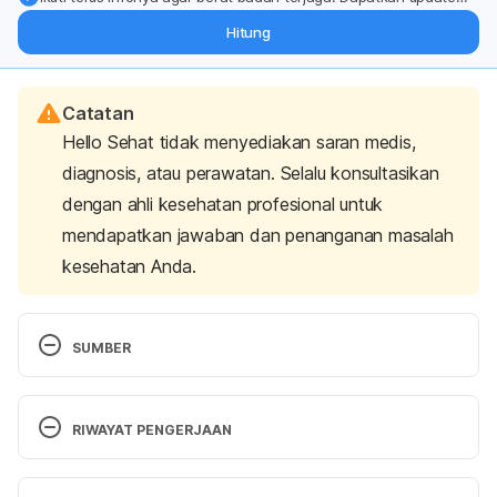
dari pakar mengenai dukungan dan perawatan berat badan
Hitung
langsung ke inbox Anda.
Catatan
Hello Sehat tidak menyediakan saran medis,
diagnosis, atau perawatan. Selalu konsultasikan
dengan ahli kesehatan profesional untuk
mendapatkan jawaban dan penanganan masalah
kesehatan Anda.
SUMBER
RIWAYAT PENGERJAAN
Fennel 
https://www.medicalnewstoday.com/articles/2840
Versi Terbaru
96.php
 diakses pada 12 Juni 2019.