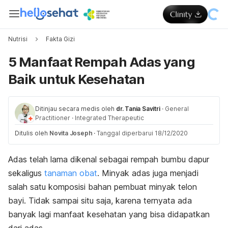
Nutrisi
Fakta Gizi
5 Manfaat Rempah Adas yang
Baik untuk Kesehatan
Ditinjau secara medis oleh
dr. Tania Savitri
·
General
Practitioner
·
Integrated Therapeutic
Ditulis oleh
Novita Joseph
·
Tanggal diperbarui 18/12/2020
Adas telah lama dikenal sebagai rempah bumbu dapur
sekaligus
tanaman obat
. Minyak adas juga menjadi
salah satu komposisi bahan pembuat minyak telon
bayi.
Tidak sampai situ saja, karena ternyata ada
banyak lagi manfaat kesehatan yang bisa didapatkan