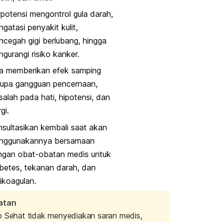
potensi mengontrol gula darah,
gatasi penyakit kulit,
cegah gigi berlubang, hingga
gurangi risiko kanker.
sa memberikan efek samping
rupa gangguan pencernaan,
alah pada hati, hipotensi, dan
gi.
sultasikan kembali saat akan
nggunakannya bersamaan
ngan obat-obatan medis untuk
betes, tekanan darah, dan
ikoagulan.
atan
o Sehat tidak menyediakan saran medis,