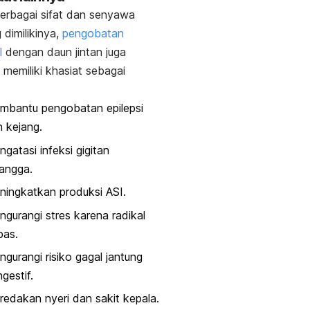
erbagai sifat dan senyawa
 dimilikinya,
pengobatan
l
dengan daun jintan juga
 memiliki khasiat sebagai
mbantu pengobatan epilepsi
 kejang.
gatasi infeksi gigitan
angga.
ingkatkan produksi ASI.
gurangi stres karena radikal
bas.
gurangi risiko gagal jantung
gestif.
edakan nyeri dan sakit kepala.