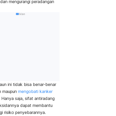
 dan mengurangi peradangan
.
Iklan
aun ini tidak bisa benar-benar
h maupun
mengobati kanker
. Hanya saja, sifat antiradang
oksidannya dapat membantu
i risiko penyebarannya.