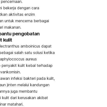
 pencernaan.
i bekerja dengan cara
kan aktivitas enzim
an untuk mencerna berbagai
dari makanan.
bantu pengobatan
 kulit
lectranthus amboinicus
dapat
sebagai salah satu solusi ketika
taphylococcus aureus
penyakit kulit kebal terhadap
k vankomisin.
awan infeksi bakteri pada kulit,
aun jinten melalui kandungan
dannya juga membantu
 kulit dari kerusakan akibat
inar matahari.