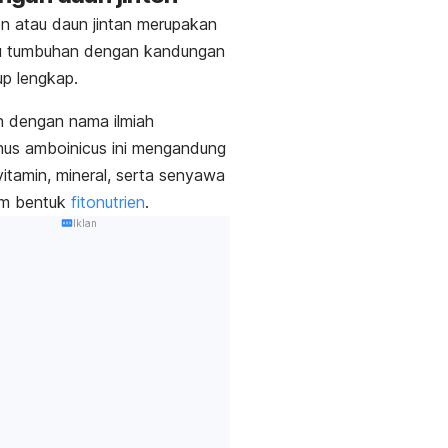
en atau daun jintan merupakan
tu tumbuhan dengan kandungan
up lengkap.
 dengan nama ilmiah
hus amboinicus
ini mengandung
vitamin, mineral, serta senyawa
am bentuk
fitonutrien
.
Iklan