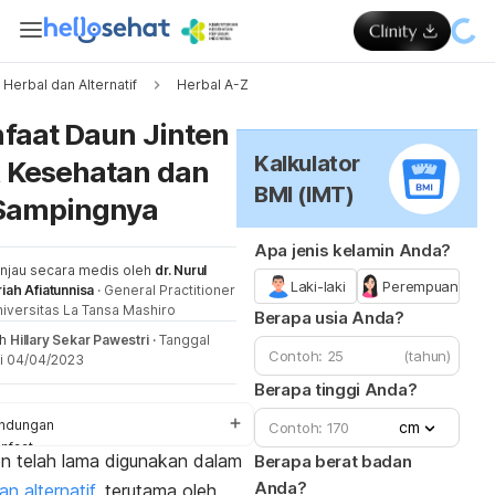
Herbal dan Alternatif
Herbal A-Z
Me
faat Daun Jinten
Kalkulator
 Kesehatan dan
BMI (IMT)
Sampingnya
Apa jenis kelamin Anda?
injau secara medis oleh
dr. Nurul
Laki-laki
Perempuan
riah Afiatunnisa
·
General Practitioner
iversitas La Tansa Mashiro
Berapa usia Anda?
eh
Hillary Sekar Pawestri
·
Tanggal
(tahun)
i 04/04/2023
Berapa tinggi Anda?
ndungan
cm
nfaat
en telah lama digunakan dalam
Berapa berat badan
ra pakai
Anda?
n alternatif
, terutama oleh
ek samping