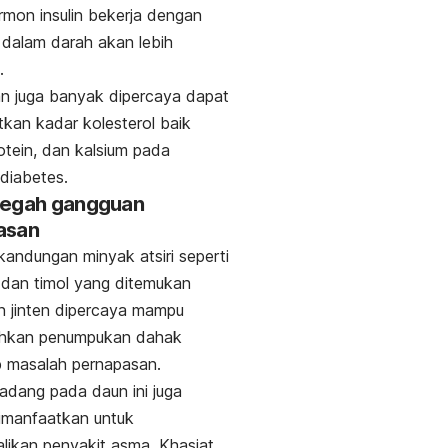
rmon insulin bekerja dengan
a dalam darah akan lebih
.
an juga banyak dipercaya dapat
kan kadar kolesterol baik
otein, dan kalsium pada
diabetes.
cegah gangguan
asan
 kandungan
minyak atsiri
seperti
 dan timol yang ditemukan
 jinten dipercaya mampu
hkan penumpukan dahak
 masalah pernapasan.
iradang pada daun ini juga
imanfaatkan untuk
ikan penyakit asma. Khasiat