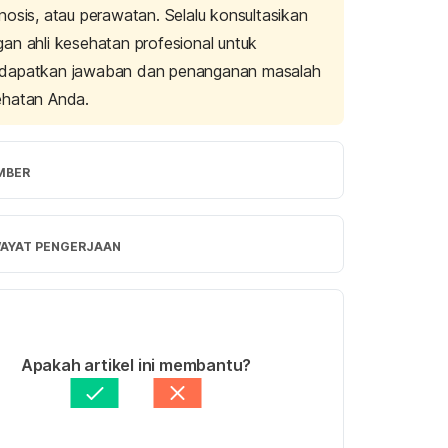
nosis, atau perawatan. Selalu konsultasikan
an ahli kesehatan profesional untuk
dapatkan jawaban dan penanganan masalah
ehatan Anda.
MBER
waty, N., & Laila, L. (2019). Formulation and 
terial activity of Plectranthus amboinicus 
WAYAT PENGERJAAN
 Spreng leaves Ethanolic extract as herbal 
sh against halitosis caused bacteria. 
Open 
rsi Terbaru
 Macedonian Journal of Medical Sciences
, 
(22), 3900-3903. Retrieved 21 March 2023 from 
/04/2023
//doi.org/10.3889/oamjms.2019.529
.
ulis oleh 
Hillary Sekar Pawestri
Apakah artikel ini membantu?
injau secara medis oleh
dr. Nurul Fajriah 
o, W., Andarwulan, N., Giriwono, P. E., & 
atunnisa
erbarui oleh: 
Ilham Fariq Maulana
as, J. (2017). Bioactive compounds from 