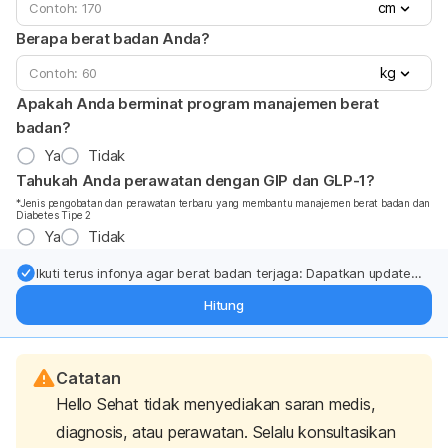
cm
Berapa berat badan Anda?
kg
Apakah Anda berminat program manajemen berat
badan?
Ya
Tidak
Tahukah Anda perawatan dengan GIP dan GLP-1?
*Jenis pengobatan dan perawatan terbaru yang membantu manajemen berat badan dan
Diabetes Tipe 2
Ya
Tidak
Ikuti terus infonya agar berat badan terjaga: Dapatkan update
dari pakar mengenai dukungan dan perawatan berat badan
Hitung
langsung ke inbox Anda.
Catatan
Hello Sehat tidak menyediakan saran medis,
diagnosis, atau perawatan. Selalu konsultasikan