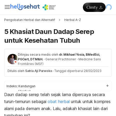
Pengobatan Herbal dan Alternatif
Herbal A-Z
5 Khasiat Daun Dadap Serep
untuk Kesehatan Tubuh
Ditinjau secara medis oleh
dr. Mikhael Yosia, BMedSci,
PGCert, DTM&H.
·
General Practitioner
·
Medicine Sans
Frontières (MSF)
Ditulis oleh
Satria Aji Purwoko
·
Tanggal diperbarui 28/02/2023
Indeks:
Kandungan
Manfaat
Daun dadap serep telah sejak lama dipercaya secara
Cara pakai
turun-temurun sebagai
obat herbal
untuk untuk kompres
Efek samping
alami pada demam anak. Lalu, adakah khasiat lain dari
tumbuhan ini?