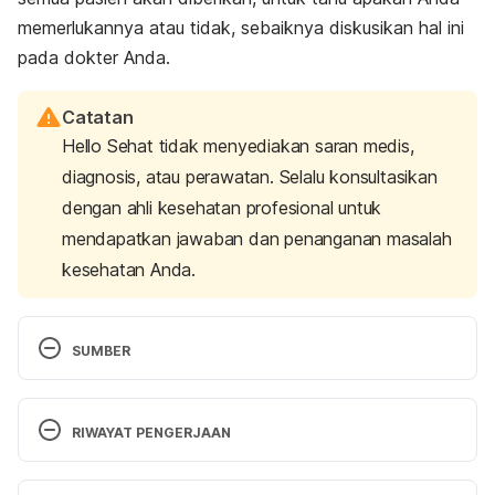
memerlukannya atau tidak, sebaiknya diskusikan hal ini
pada dokter Anda.
Catatan
Hello Sehat tidak menyediakan saran medis,
diagnosis, atau perawatan. Selalu konsultasikan
dengan ahli kesehatan profesional untuk
mendapatkan jawaban dan penanganan masalah
kesehatan Anda.
SUMBER
Verywell. (2017). Tips for Dealing with Metallic 
Taste During Chemotherapy. [online] Available at: 
RIWAYAT PENGERJAAN
https://www.verywell.com/metallic-taste-during-
chemotherapy-513891  [Accessed 1 Nov. 2017].
Versi Terbaru