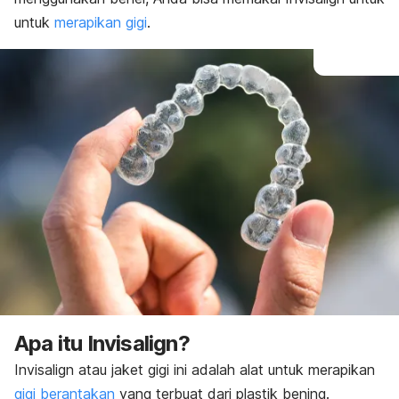
Panduan perawatan
untuk
merapikan gigi
.
Apa itu Invisalign?
Invisalign atau jaket gigi ini adalah alat untuk merapikan
gigi berantakan
yang terbuat dari plastik bening.