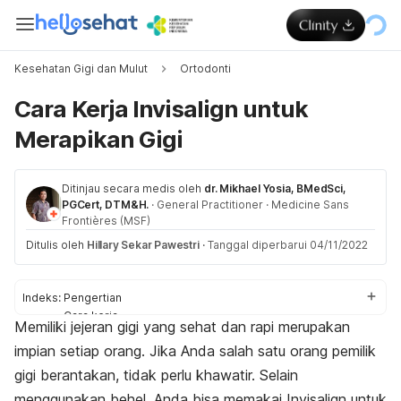
Kesehatan Gigi dan Mulut
Ortodonti
Cara Kerja Invisalign untuk
Merapikan Gigi
Ditinjau secara medis oleh
dr. Mikhael Yosia, BMedSci,
PGCert, DTM&H.
·
General Practitioner
·
Medicine Sans
Frontières (MSF)
Ditulis oleh
Hillary Sekar Pawestri
·
Tanggal diperbarui 04/11/2022
Indeks:
Pengertian
Cara kerja
Memiliki jejeran gigi yang sehat dan rapi merupakan
Keunggulan
impian setiap orang. Jika Anda salah satu orang pemilik
Risiko
Kondisi gigi yang tidak cocok
gigi berantakan, tidak perlu khawatir. Selain
Persiapan
menggunakan behel, Anda bisa memakai Invisalign untuk