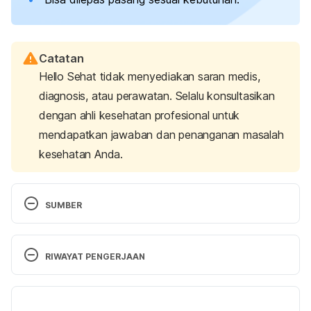
Catatan
Hello Sehat tidak menyediakan saran medis,
diagnosis, atau perawatan. Selalu konsultasikan
dengan ahli kesehatan profesional untuk
mendapatkan jawaban dan penanganan masalah
kesehatan Anda.
SUMBER
Ghaemi, S. N. (2018). The limitations of clinical 
experience. 
Clinical Psychopharmacology
, 55-58. 
RIWAYAT PENGERJAAN
Retrieved 26 October 2022 from 
https://doi.org/10.1093/med/9780199995486.003.
Versi Terbaru
0004