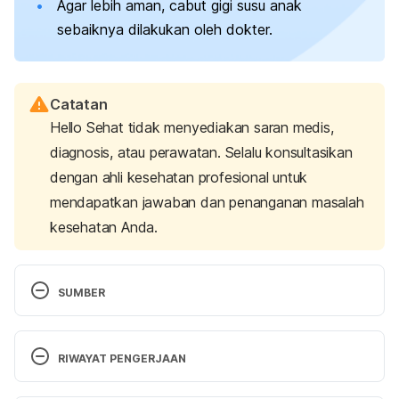
Agar lebih aman, cabut gigi susu anak
sebaiknya dilakukan oleh dokter.
Catatan
Hello Sehat tidak menyediakan saran medis,
diagnosis, atau perawatan. Selalu konsultasikan
dengan ahli kesehatan profesional untuk
mendapatkan jawaban dan penanganan masalah
kesehatan Anda.
SUMBER
Extractions (removal) of baby teeth. (2022). 
Retrieved 26 October 2022, from 
RIWAYAT PENGERJAAN
https://www.health.qld.gov.au/__data/assets/pdf_fil
e/0026/364652/dental_07.pdf
Versi Terbaru