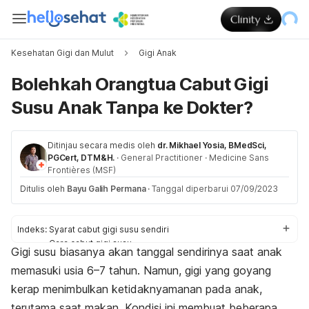
Kesehatan Gigi dan Mulut
Gigi Anak
Bolehkah Orangtua Cabut Gigi
Susu Anak Tanpa ke Dokter?
Ditinjau secara medis oleh
dr. Mikhael Yosia, BMedSci,
PGCert, DTM&H.
·
General Practitioner
·
Medicine Sans
Frontières (MSF)
Ditulis oleh
Bayu Galih Permana
·
Tanggal diperbarui 07/09/2023
Indeks:
Syarat cabut gigi susu sendiri
Cara cabut gigi susu
Gigi susu biasanya akan tanggal sendirinya saat anak
Kapan boleh cabut gigi susu?
memasuki usia 6–7 tahun. Namun, gigi yang goyang
kerap menimbulkan ketidaknyamanan pada anak,
terutama saat makan. Kondisi ini membuat beberapa