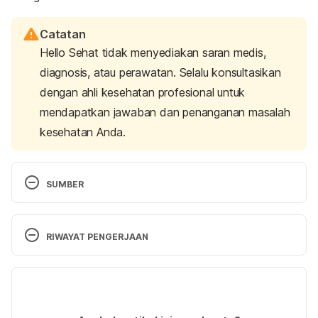
Catatan
Hello Sehat tidak menyediakan saran medis,
diagnosis, atau perawatan. Selalu konsultasikan
dengan ahli kesehatan profesional untuk
mendapatkan jawaban dan penanganan masalah
kesehatan Anda.
SUMBER
Japan Center. What are Shirataki Noodles. 
Retrieved 4 March 2022, from  
RIWAYAT PENGERJAAN
https://www.japancentre.com/en/pages/64-
shirataki-noodles
Versi Terbaru
Food Data Central USDA Nutrient Database. 2020. 
25/05/2022
Shirataki Noodles. Retrieved 4 March 2022, from 
Ditulis oleh 
Fatin Nur Jauhara