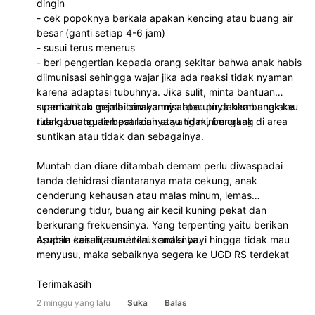
dingin
- cek popoknya berkala apakan kencing atau buang air
besar (ganti setiap 4-6 jam)
- susui terus menerus
- beri pengertian kepada orang sekitar bahwa anak habis
diimunisasi sehingga wajar jika ada reaksi tidak nyaman
karena adaptasi tubuhnya. Jika sulit, minta bantuan
suami untuk membicarakannya atau pindahkan anak ke
- perhatikan gejala lainnya misal perutnya kembung atau
ruangan atau tempat lainnya yang minim orang
tidak, buang air besar cair atau tidak, bengkak di area
suntikan atau tidak dan sebagainya.
Muntah dan diare ditambah demam perlu diwaspadai
tanda dehidrasi diantaranya mata cekung, anak
cenderung kehausan atau malas minum, lemas
cenderung tidur, buang air kecil kuning pekat dan
berkurang frekuensinya. Yang terpenting yaitu berikan
asupan cairan, susui terus anaknya.
Apabila kesulitan menilai kondisi bayi hingga tidak mau
menyusu, maka sebaiknya segera ke UGD RS terdekat
Terimakasih
2 minggu yang lalu
Suka
Balas