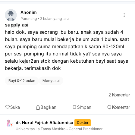
respons setelah imunisasi, hingga kondisi lingkungan
yang panas. Namun, tanpa pengukuran suhu yang
Anonim
akurat, sulit untuk memastikan apakah ini demam atau
Parenting
2 bulan yang lalu
hanya peningkatan suhu tubuh biasa. Saran kami, segera
supply asi
ukur suhu tubuh anak Anda dengan termometer yang
halo dok. saya seorang ibu baru. anak saya sudah 4 
akurat (misalnya di ketiak atau rektum) saat ia terasa
bulan. saya baru mulai bekerja belum ada 1 bulan. saat 
panas. Jika suhu mencapai 38°C atau lebih, atau jika
anak menunjukkan tanda-tanda lain seperti lesu, rewel,
saya pumping cuma mendapatkan kisaran 60-120ml 
menolak minum, atau kesulitan bernapas, sangat penting
per sesi pumping itu normal tidak ya? soalnya saya 
untuk segera membawa anak Anda ke dokter atau
selalu kejar2an stok dengan kebutuhan bayi saat saya 
fasilitas kesehatan terdekat untuk pemeriksaan lebih
bekerja. terimakasih dok
lanjut. Dokter akan dapat menentukan penyebab pasti
dan memberikan penanganan yang tepat untuk kondisi
Bayi 0-12 bulan
Menyusui
anak Anda.
2
Komentar
Suka
Bagikan
Simpan
Komentar
dr. Nurul Fajriah Afiatunnisa
Dokter
Universitas La Tansa Mashiro
General Practitioner