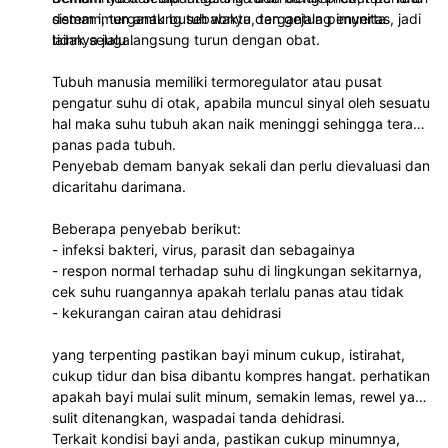
sistem imun anak butuh waktu, tergantung imunitas, jadi
demam, tergantung sebabnya dan gejala penyerta
tidak selalu langsung turun dengan obat.
lainnya juga.
Tubuh manusia memiliki termoregulator atau pusat
pengatur suhu di otak, apabila muncul sinyal oleh sesuatu
hal maka suhu tubuh akan naik meninggi sehingga teraba
panas pada tubuh.
Penyebab demam banyak sekali dan perlu dievaluasi dan
dicaritahu darimana.
Beberapa penyebab berikut:
- infeksi bakteri, virus, parasit dan sebagainya
- respon normal terhadap suhu di lingkungan sekitarnya,
cek suhu ruangannya apakah terlalu panas atau tidak
- kekurangan cairan atau dehidrasi
yang terpenting pastikan bayi minum cukup, istirahat,
cukup tidur dan bisa dibantu kompres hangat. perhatikan
apakah bayi mulai sulit minum, semakin lemas, rewel yang
sulit ditenangkan, waspadai tanda dehidrasi.
Terkait kondisi bayi anda, pastikan cukup minumnya,