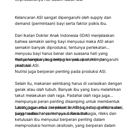
Kelancaran ASI sangat dipengaruhi oleh supply dan
demand (permintaan) bayi serta faktor psikis ibu.
Dari ikatan Dokter Anak Indonesia (IDAI) menjelaskan
bahwa semakin sering bayi menyusui maka ASI akan
semakin banyak diproduksi, tentunya perlekatan
menyusu bayi harus benar dan suasana hati yang
menyenangkan itu penting karena akan mempengaruhi
Kedua hormon yang berperan yaitu prolaktin dan
produksi ASI.
oksitosin.
Nutrisi juga berperan penting pada produksi ASI.
Selain itu, makanan seimbang harus di variasikan dengan
gerak atau olah tubuh. Banyak ibu yang baru melahirkan
takut melakukan olah raga. Padahal olah raga juga
mempunyai peran penting disamping untuk membentuk
tubuh, juga untuk membuat ibu rileks, tetap gembira dan
Lactogogue atau zat pelancar ASI juga dapat dikonsumsi,
bugar walau harus menyusui. Rasa bahagia, rileks dan
yang tradisional contohnya daun katuk.
ketulusan ibu menyusui berperan penting dalam
memproduksi hormon oksitosin, yang berperan dalam