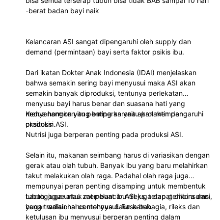
bisa semua terserap tubuh bisa tidak BAB sampai 10 hari
-berat badan bayi naik
Kelancaran ASI sangat dipengaruhi oleh supply dan
demand (permintaan) bayi serta faktor psikis ibu.
Dari ikatan Dokter Anak Indonesia (IDAI) menjelaskan
bahwa semakin sering bayi menyusui maka ASI akan
semakin banyak diproduksi, tentunya perlekatan
menyusu bayi harus benar dan suasana hati yang
menyenangkan itu penting karena akan mempengaruhi
Kedua hormon yang berperan yaitu prolaktin dan
produksi ASI.
oksitosin.
Nutrisi juga berperan penting pada produksi ASI.
Selain itu, makanan seimbang harus di variasikan dengan
gerak atau olah tubuh. Banyak ibu yang baru melahirkan
takut melakukan olah raga. Padahal olah raga juga
mempunyai peran penting disamping untuk membentuk
tubuh, juga untuk membuat ibu rileks, tetap gembira dan
Lactogogue atau zat pelancar ASI juga dapat dikonsumsi,
bugar walau harus menyusui. Rasa bahagia, rileks dan
yang tradisional contohnya daun katuk.
ketulusan ibu menyusui berperan penting dalam