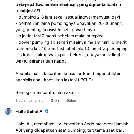
memproduksi hormon oksitosin, yang berperan dalam
beberapa tips berikut ini untuk pumping pada ibu
produksi ASI.
bekerja:
- pumping 2-3 jam sekali sesuai jadwal menyusu bayi
- perhatikan lama pumpingnya upayakan 20-30 menit,
yang penting konsisten setiap waktunya
- pijat laktasi 2 menit sebelum mulai pumping
- power pumping 1x sehari misalnya malam hari 10 menit
pumping lalu 10 menit istirahat lalu 10 menit lagi pumping
- istirahat cukup walaupum bekerja, upayakan selingi
waktu istirahat dan happy
Apabila masih kesulitan, konsultasikan dengan dokter
spesialis anak konsultan laktasi (IBCLC)
Semoga membantu, terimakasih
1 bulan yang lalu
Suka
Balas
Hello Sehat AI
Halo Ibu, memahami kekhawatiran Anda mengenai jumlah
ASI yang didapatkan saat pumping, terutama saat baru