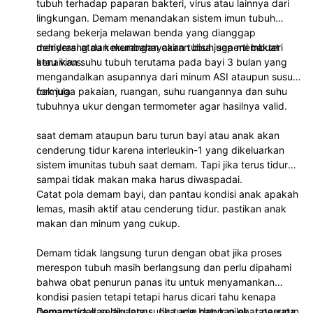
tubuh terhadap paparan bakteri, virus atau lainnya dari
lingkungan. Demam menandakan sistem imun tubuh
sedang bekerja melawan benda yang dianggap
menyerang dan membahayakan tubuh seperti bakteri
dehidrasi atau kekurangan cairan bisa juga membuat
atau virus.
kenaikan suhu tubuh terutama pada bayi 3 bulan yang
mengandalkan asupannya dari minum ASI ataupun susu
formula.
cek juga pakaian, ruangan, suhu ruangannya dan suhu
tubuhnya ukur dengan termometer agar hasilnya valid.
saat demam ataupun baru turun bayi atau anak akan
cenderung tidur karena interleukin-1 yang dikeluarkan
sistem imunitas tubuh saat demam. Tapi jika terus tidur
sampai tidak makan maka harus diwaspadai.
Catat pola demam bayi, dan pantau kondisi anak apakah
lemas, masih aktif atau cenderung tidur. pastikan anak
makan dan minum yang cukup.
Demam tidak langsung turun dengan obat jika proses
merespon tubuh masih berlangsung dan perlu dipahami
bahwa obat penurun panas itu untuk menyamankan
kondisi pasien tetapi tetapi harus dicari tahu kenapa
demamnya dan dipantau. Jika ada batuk pilek, rata-rata
Demam tidak selalu langsung turun dengan obat penurun