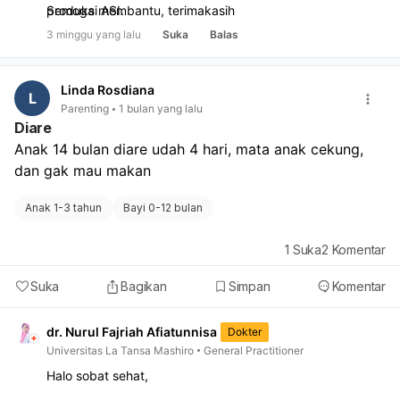
produksi ASI.
Semoga membantu, terimakasih
3 minggu yang lalu
Suka
Balas
Linda Rosdiana
L
Parenting
1 bulan yang lalu
Diare
Anak 14 bulan diare udah 4 hari, mata anak cekung, 
dan gak mau makan 
Anak 1-3 tahun
Bayi 0-12 bulan
1
Suka
2
Komentar
Suka
Bagikan
Simpan
Komentar
dr. Nurul Fajriah Afiatunnisa
Dokter
Universitas La Tansa Mashiro
General Practitioner
Halo sobat sehat,