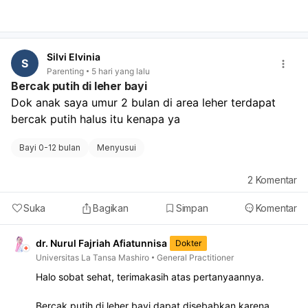
bercaknya makin banyak, merah, gatal, berbau, atau bayi
tampak tidak nyaman, segera periksakan.
Silvi Elvinia
S
Parenting
5 hari yang lalu
Bercak putih di leher bayi
Dok anak saya umur 2 bulan di area leher terdapat 
bercak putih halus itu kenapa ya
Bayi 0-12 bulan
Menyusui
2
Komentar
Suka
Bagikan
Simpan
Komentar
dr. Nurul Fajriah Afiatunnisa
Dokter
Universitas La Tansa Mashiro
General Practitioner
Halo sobat sehat, terimakasih atas pertanyaannya.
Bercak putih di leher bayi dapat disebabkan karena