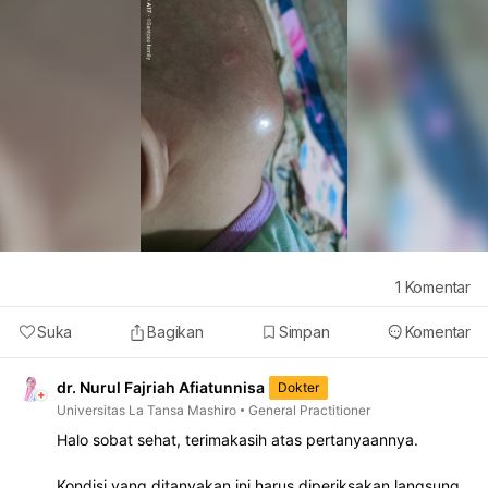
1
Komentar
Suka
Bagikan
Simpan
Komentar
dr. Nurul Fajriah Afiatunnisa
Dokter
Universitas La Tansa Mashiro
General Practitioner
Halo sobat sehat, terimakasih atas pertanyaannya.
Kondisi yang ditanyakan ini harus diperiksakan langsung