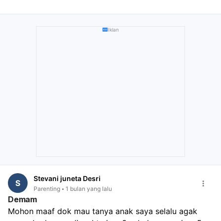
usahakan untuk terus memberikan cairan sedikit demi
sedikit, seperti oralit, untuk membantu mengganti cairan
tubuh yang hilang. Jika anak masih menyusui, tingkatkan
Iklan
frekuensi pemberian ASI. Namun, ini hanyalah
pertolongan pertama dan tidak menggantikan
pemeriksaan dan penanganan medis profesional. Dokter
akan dapat mengevaluasi tingkat dehidrasi anak Anda
dan menentukan penyebab diare untuk memberikan
pengobatan yang sesuai.
Stevani juneta Desri
S
Parenting
1 bulan yang lalu
Demam
Mohon maaf dok mau tanya anak saya selalu agak 