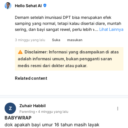
Hello Sehat AI
Demam setelah imunisasi DPT bisa merupakan efek
samping yang normal, tetapi kalau disertai diare, muntah
sering, dan bayi sangat rewel, perlu lebih waspada
...
Lihat Lainnya
karena bisa juga ada penyebab lain seperti infeksi saluran
3 minggu yang lalu
Suka
masukan
cerna. Warna poop hijau sendiri umumnya masih bisa
normal, tetapi bila disertai diare dan muntah harus
Disclaimer:
Informasi yang disampaikan di atas
dipantau ketat:
adalah informasi umum, bukan pengganti saran
Demam pasca imunisasi biasanya sementara dan
membaik dalam 1–2 hari. Untuk membantu di rumah: beri
medis resmi dari dokter atau pakar.
ASI/susu lebih sering, pastikan cairan cukup, pakaikan
pakaian nyaman, jaga ruangan sejuk, dan boleh beri
Related content
parasetamol sesuai anjuran dokter. Namun, karena suhu
mencapai 39°C, diare, dan muntah berulang, sebaiknya
bayi diperiksa ke dokter anak. Segera bawa ke
dokter/IGD bila ada tanda dehidrasi, bayi tampak lemas,
Zuhair Habbil
tidak mau minum, muntah terus, diare makin sering,
Z
Parenting
4 minggu yang lalu
demam tinggi menetap, atau kondisi memburuk.
BABYWRAP
dok apakah bayi umur 16 tahun masih layak 