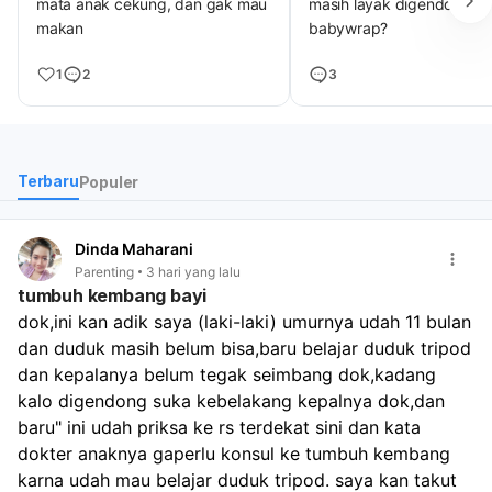
mata anak cekung, dan gak mau
masih layak digendong
makan
babywrap?
1
2
3
Terbaru
Populer
Dinda Maharani
Parenting
3 hari yang lalu
tumbuh kembang bayi
dok,ini kan adik saya (laki-laki) umurnya udah 11 bulan 
dan duduk masih belum bisa,baru belajar duduk tripod 
dan kepalanya belum tegak seimbang dok,kadang 
kalo digendong suka kebelakang kepalnya dok,dan 
baru" ini udah priksa ke rs terdekat sini dan kata 
dokter anaknya gaperlu konsul ke tumbuh kembang 
karna udah mau belajar duduk tripod. saya kan takut 