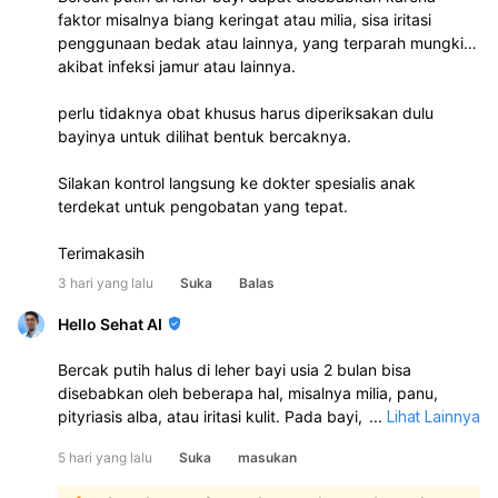
faktor misalnya biang keringat atau milia, sisa iritasi
penggunaan bedak atau lainnya, yang terparah mungkin
akibat infeksi jamur atau lainnya.
perlu tidaknya obat khusus harus diperiksakan dulu
bayinya untuk dilihat bentuk bercaknya.
Silakan kontrol langsung ke dokter spesialis anak
terdekat untuk pengobatan yang tepat.
Terimakasih
3 hari yang lalu
Suka
Balas
Hello Sehat AI
Bercak putih halus di leher bayi usia 2 bulan bisa
disebabkan oleh beberapa hal, misalnya milia, panu,
pityriasis alba, atau iritasi kulit. Pada bayi, sering juga
...
Lihat Lainnya
karena kulit kering atau sisa keringat/susu yang
5 hari yang lalu
Suka
masukan
menempel di lipatan leher. Sebaiknya periksa ke dokter
anak atau dokter kulit untuk memastikan penyebabnya: