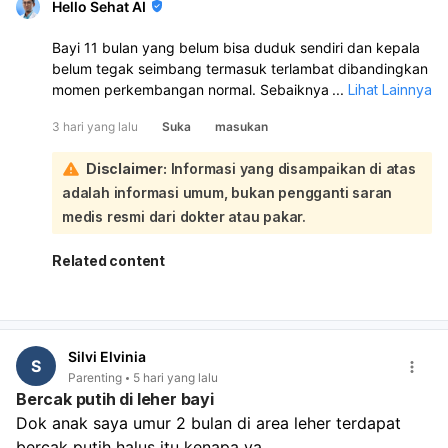
Hello Sehat AI
Bayi 11 bulan yang belum bisa duduk sendiri dan kepala
belum tegak seimbang termasuk terlambat dibandingkan
momen perkembangan normal. Sebaiknya tetap dipantau
...
Lihat Lainnya
dan bila perlu minta penilaian ke dokter anak atau
3 hari yang lalu
Suka
masukan
tumbuh kembang, apalagi kalau kepala sering jatuh ke
belakang saat digendong.:
Disclaimer:
Informasi yang disampaikan di atas
Pada usia 11 bulan, umumnya bayi sudah bisa duduk
adalah informasi umum, bukan pengganti saran
tanpa bantuan, berganti posisi, dan mulai berdiri dengan
pegangan. Kalau baru belajar tripod saja, itu masih perlu
medis resmi dari dokter atau pakar.
perhatian. Setiap anak memang beda, tapi kalau ada
keterlambatan motorik seperti ini jangan ditunda untuk
Related content
evaluasi lebih lanjut.
Saran saya: lanjutkan stimulasi di rumah seperti tummy
time, latih duduk dengan bantuan, ajak meraih mainan,
dan beri lingkungan aman untuk bergerak. Jangan
Silvi Elvinia
dipaksa, tapi juga jangan hanya menunggu. Kalau ada
S
Parenting
5 hari yang lalu
riwayat bayi tampak lemas, sulit menegakkan kepala,
Bercak putih di leher bayi
atau perkembangan lain juga terlambat, lebih baik kontrol
Dok anak saya umur 2 bulan di area leher terdapat 
ke dokter spesialis anak, dan bila perlu ke tumbuh
bercak putih halus itu kenapa ya
kembang atau neurologi anak.