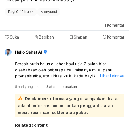
Bayi 0-12 bulan
Menyusui
1
Komentar
Suka
Bagikan
Simpan
Komentar
Hello Sehat AI
Bercak putih halus di leher bayi usia 2 bulan bisa
disebabkan oleh beberapa hal, misalnya milia, panu,
pityriasis alba, atau iritasi kulit. Pada bayi kecil, sering
...
Lihat Lainnya
juga muncul karena kulit lembap, sisa susu, atau gesekan
5 hari yang lalu
Suka
masukan
di lipatan leher. Sebaiknya periksa ke dokter anak atau
dokter kulit untuk memastikan penyebabnya:
Disclaimer:
Informasi yang disampaikan di atas
Sementara ini, jaga area leher bayi tetap bersih dan
adalah informasi umum, bukan pengganti saran
kering, bersihkan lembut dengan air hangat, lalu
keringkan benar-benar setelah mandi atau setelah minum
medis resmi dari dokter atau pakar.
susu. Hindari menggosok terlalu keras dan jangan
memakai obat sembarangan tanpa anjuran dokter. Jika
Related content