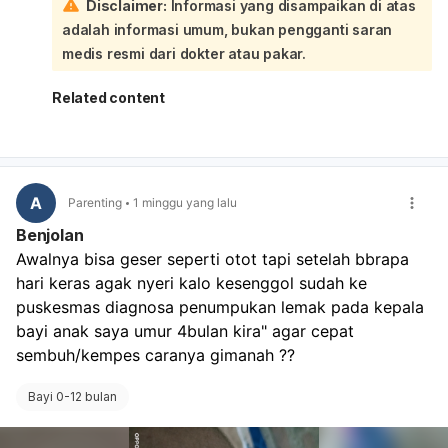
Disclaimer:
Informasi yang disampaikan di atas
Sementara ini, jaga area leher tetap bersih dan kering,
adalah informasi umum, bukan pengganti saran
mandikan dengan lembut, lalu oleskan pelembap bayi bila
kulit tampak kering. Hindari menggosok terlalu keras atau
medis resmi dari dokter atau pakar.
memakai produk yang beraroma. Jika bercaknya makin
banyak, merah, gatal, basah, atau bayi tampak tidak
Related content
nyaman, segera periksakan.
A
Parenting
1 minggu yang lalu
Benjolan
Awalnya bisa geser seperti otot tapi setelah bbrapa 
hari keras agak nyeri kalo kesenggol sudah ke 
puskesmas diagnosa penumpukan lemak pada kepala 
bayi anak saya umur 4bulan kira" agar cepat 
sembuh/kempes caranya gimanah ?? 
Bayi 0-12 bulan