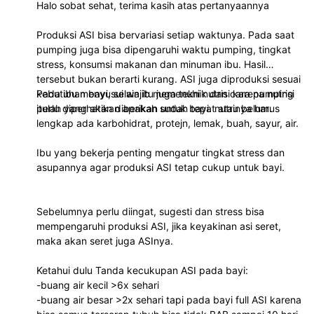
Halo sobat sehat, terima kasih atas pertanyaannya
Produksi ASI bisa bervariasi setiap waktunya. Pada saat
pumping juga bisa dipengaruhi waktu pumping, tingkat
stress, konsumsi makanan dan minuman ibu. Hasil
tersebut bukan berarti kurang. ASI juga diproduksi sesuai
kebutuhan bayi, selain itu juga teknik dan cara pumping
Pada ibu menyusui wajib memenuhi nutrisi karena nutrisi
perlu diperhatikan apakah sudah tepat atau belum.
itulah yang akan diberikan untuk bayi. nutrinya harus
lengkap ada karbohidrat, protejn, lemak, buah, sayur, air.
Ibu yang bekerja penting mengatur tingkat stress dan
asupannya agar produksi ASI tetap cukup untuk bayi.
Sebelumnya perlu diingat, sugesti dan stress bisa
mempengaruhi produksi ASI, jika keyakinan asi seret,
maka akan seret juga ASInya.
Ketahui dulu Tanda kecukupan ASI pada bayi:
-buang air kecil >6x sehari
-buang air besar >2x sehari tapi pada bayi full ASI karena