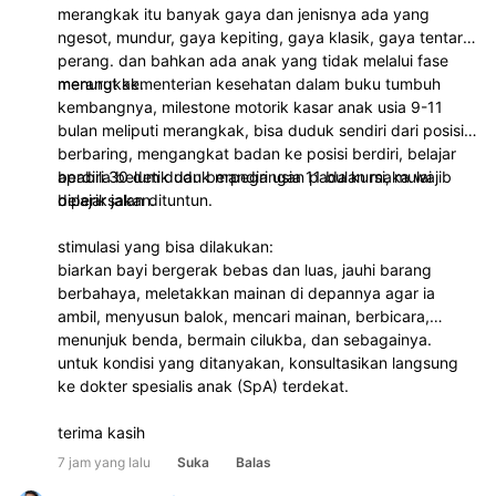
merangkak itu banyak gaya dan jenisnya ada yang
ngesot, mundur, gaya kepiting, gaya klasik, gaya tentara
perang. dan bahkan ada anak yang tidak melalui fase
merangkak.
menurut kementerian kesehatan dalam buku tumbuh
kembangnya, milestone motorik kasar anak usia 9-11
bulan meliputi merangkak, bisa duduk sendiri dari posisi
berbaring, mengangkat badan ke posisi berdiri, belajar
berdiri 30 detik dan berpegangan pada kursi, mulai
apabila belum duduk mandiri usia 11 bulan maka wajib
belajar jalan dituntun.
diperiksakan.
stimulasi yang bisa dilakukan:
biarkan bayi bergerak bebas dan luas, jauhi barang
berbahaya, meletakkan mainan di depannya agar ia
ambil, menyusun balok, mencari mainan, berbicara,
menunjuk benda, bermain cilukba, dan sebagainya.
untuk kondisi yang ditanyakan, konsultasikan langsung
ke dokter spesialis anak (SpA) terdekat.
terima kasih
7 jam yang lalu
Suka
Balas