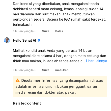
Dari kondisi yang diceritakan, anak mengalami tanda
dehidrasi seperti mata cekung, lemas, apalagi sudah 14
hari diarenya dan sulit makan, anak membutuhkan
pertolongan segera. Segera ke IGD rumah sakit terdekat.
terimakasih
1 bulan yang lalu
Suka
Balas
Hello Sehat AI
Melihat kondisi anak Anda yang berusia 14 bulan
mengalami diare selama 4 hari, dengan mata cekung dan
tidak mau makan, ini adalah tanda-tanda dehidrasi yang
...
Lihat Lainnya
serius dan memerlukan perhatian medis segera. Mata
1 bulan yang lalu
Suka
masukan
cekung merupakan salah satu indikator dehidrasi
berbahaya pada anak:
Disclaimer:
Informasi yang disampaikan di atas
Sangat penting untuk segera membawa anak Anda ke
adalah informasi umum, bukan pengganti saran
rumah sakit atau fasilitas kesehatan terdekat agar
mendapatkan penanganan yang tepat dari dokter.
medis resmi dari dokter atau pakar.
Dehidrasi pada anak dapat berkembang dengan cepat
dan berbahaya jika tidak ditangani. Sementara
Related content
menunggu atau dalam perjalanan ke fasilitas kesehatan,