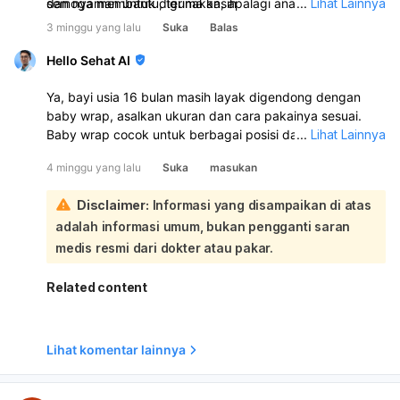
dan nyaman untuk digunakan, apalagi anak usia 16 bulan
semoga membantu, terima kasih
...
Lihat Lainnya
yang sudah bisa berjalan biasanya tidak terlalu sering
3 minggu yang lalu
Suka
Balas
digendong.
Hello Sehat AI
Ya, bayi usia 16 bulan masih layak digendong dengan
baby wrap, asalkan ukuran dan cara pakainya sesuai.
Baby wrap cocok untuk berbagai posisi dan bisa dipakai
...
Lihat Lainnya
pada bayi sampai balita, jadi usia 16 bulan masih
4 minggu yang lalu
Suka
masukan
termasuk memungkinkan:
Pastikan gendongan dipasang aman: posisi bayi erat,
Disclaimer:
Informasi yang disampaikan di atas
terlihat, dekat untuk dicium, dagu tidak menekuk ke
adalah informasi umum, bukan pengganti saran
dada, dan punggung tersangga baik. Jika bayi sudah
lebih besar atau lebih aktif, kadang soft structure carrier
medis resmi dari dokter atau pakar.
atau hipseat bisa lebih nyaman untuk orangtua. Pilih yang
paling sesuai dengan berat badan, kenyamanan, dan
Related content
keamanan bayi.
Lihat komentar lainnya