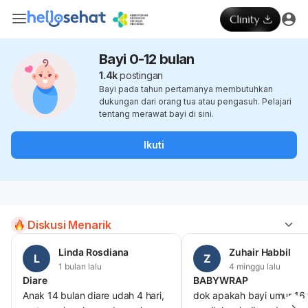
Bayi 0-12 bulan
1.4k
postingan
Bayi pada tahun pertamanya membutuhkan
dukungan dari orang tua atau pengasuh. Pelajari
tentang merawat bayi di sini.
Ikuti
Diskusi Menarik
Linda Rosdiana
Zuhair Habbil
L
Z
1 bulan lalu
4 minggu lalu
Diare
BABYWRAP
Anak 14 bulan diare udah 4 hari,
dok apakah bayi umur 16