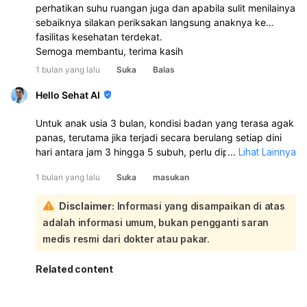
perhatikan suhu ruangan juga dan apabila sulit menilainya
sebaiknya silakan periksakan langsung anaknya ke
fasilitas kesehatan terdekat.
Semoga membantu, terima kasih
1 bulan yang lalu
Suka
Balas
Hello Sehat AI
Untuk anak usia 3 bulan, kondisi badan yang terasa agak
panas, terutama jika terjadi secara berulang setiap dini
hari antara jam 3 hingga 5 subuh, perlu diperhatikan
...
Lihat Lainnya
dengan serius. Suhu tubuh normal bayi berkisar antara
1 bulan yang lalu
Suka
masukan
36.5 hingga 37.5 derajat Celsius. Demam didefinisikan
sebagai suhu tubuh di atas 38 derajat Celsius:
Disclaimer:
Informasi yang disampaikan di atas
Meskipun demam seringkali memburuk di malam hari
adalah informasi umum, bukan pengganti saran
karena peningkatan suhu tubuh alami dan beberapa
penyakit yang lebih parah saat malam, pada bayi di
medis resmi dari dokter atau pakar.
bawah 3 bulan, demam (suhu 38°C atau lebih) adalah
kondisi yang memerlukan perhatian medis segera.
Related content
Penyebab badan terasa panas atau demam pada bayi
bisa beragam, mulai dari infeksi virus atau bakteri,