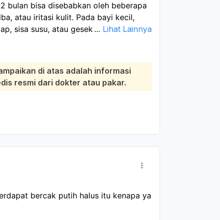
a 2 bulan bisa disebabkan oleh beberapa
ba, atau iritasi kulit. Pada bayi kecil,
ap, sisa susu, atau gesekan di lipatan
...
Lihat Lainnya
anak atau dokter kulit untuk memastikan
tetap bersih dan kering, bersihkan lembut
ampaikan di atas adalah informasi
enar-benar setelah mandi atau setelah
s resmi dari dokter atau pakar.
lalu keras dan jangan memakai obat
Jika bercaknya makin banyak, merah,
ak nyaman, segera periksakan.
erdapat bercak putih halus itu kenapa ya