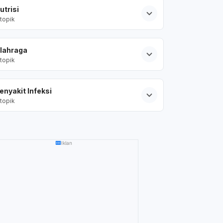
utrisi
topik
lahraga
topik
enyakit Infeksi
topik
Iklan