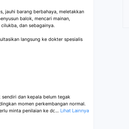
as, jauhi barang berbahaya, meletakkan
menyusun balok, mencari mainan,
 cilukba, dan sebagainya.
ultasikan langsung ke dokter spesialis
 sendiri dan kepala belum tegak
ndingkan momen perkembangan normal.
erlu minta penilaian ke dokter anak atau
...
Lihat Lainnya
la sering jatuh ke belakang saat