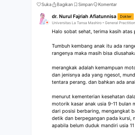
Suka
Bagikan
Simpan
Komentar
dr. Nurul Fajriah Afiatunnisa
Dokter
Universitas La Tansa Mashiro
General Practitio
Halo sobat sehat, terima kasih atas
Tumbuh kembang anak itu ada range 
rangenya maka masih bisa diusahaka
merangkak adalah kemampuan motor
dan jenisnya ada yang ngesot, mundu
tentara perang. dan bahkan ada ana
menurut kementerian kesehatan da
motorik kasar anak usia 9-11 bulan 
dari posisi berbaring, mengangkat ba
detik dan berpegangan pada kursi, mu
apabila belum duduk mandiri usia 11