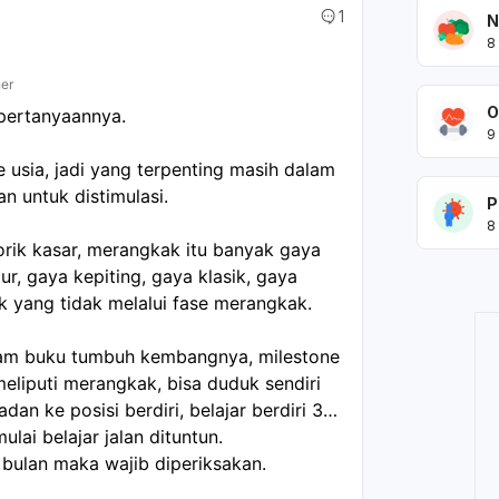
1
N
8
ner
O
 pertanyaannya.
9
usia, jadi yang terpenting masih dalam
n untuk distimulasi.
P
8
ik kasar, merangkak itu banyak gaya
r, gaya kepiting, gaya klasik, gaya
k yang tidak melalui fase merangkak.
lam buku tumbuh kembangnya, milestone
meliputi merangkak, bisa duduk sendiri
dan ke posisi berdiri, belajar berdiri 30
lai belajar jalan dituntun.
 bulan maka wajib diperiksakan.