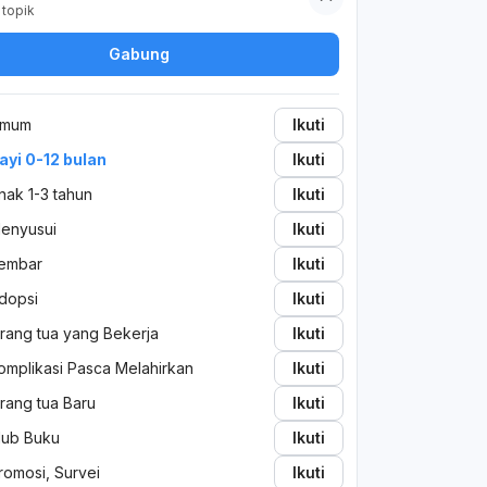
topik
dibolehkan untuk mengganti sufor biasa
tahap 1 ke tahap 2? Terimakasih dokter
Gabung
yg sudah mau berkenan menjawab
pertanyaan saya
mum
Ikuti
ayi 0-12 bulan
Ikuti
nak 1-3 tahun
Ikuti
enyusui
Ikuti
embar
Ikuti
dopsi
Ikuti
rang tua yang Bekerja
Ikuti
omplikasi Pasca Melahirkan
Ikuti
rang tua Baru
Ikuti
lub Buku
Ikuti
romosi, Survei
Ikuti