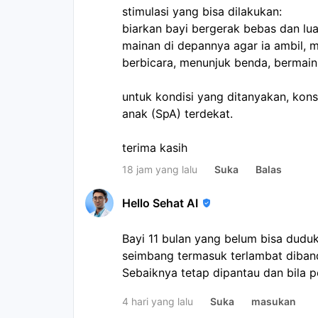
stimulasi yang bisa dilakukan:
biarkan bayi bergerak bebas dan lu
mainan di depannya agar ia ambil, 
berbicara, menunjuk benda, bermain
untuk kondisi yang ditanyakan, kons
anak (SpA) terdekat.
terima kasih
18 jam yang lalu
Suka
Balas
Hello Sehat AI
Bayi 11 bulan yang belum bisa duduk
seimbang termasuk terlambat diba
Sebaiknya tetap dipantau dan bila p
tumbuh kembang, apalagi kalau kepa
4 hari yang lalu
Suka
masukan
digendong.: