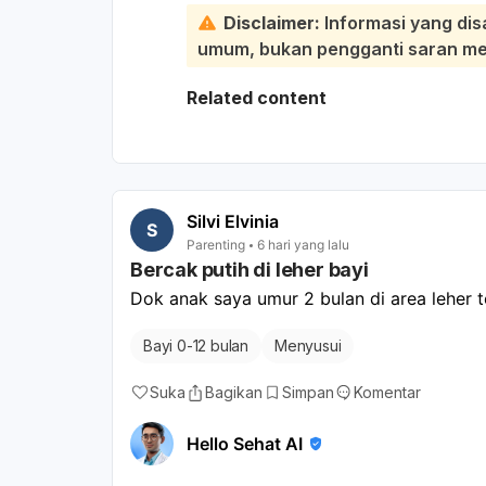
Pada usia 11 bulan, umumnya bayi s
Disclaimer:
Informasi yang dis
posisi, dan mulai berdiri dengan pega
umum, bukan pengganti saran medi
masih perlu perhatian. Setiap anak
keterlambatan motorik seperti ini jan
Related content
Saran saya: lanjutkan stimulasi di r
dengan bantuan, ajak meraih mainan
bergerak. Jangan dipaksa, tapi jug
riwayat bayi tampak lemas, sulit m
lain juga terlambat, lebih baik kontr
Silvi Elvinia
S
ke tumbuh kembang atau neurologi 
Parenting
6 hari yang lalu
Bercak putih di leher bayi
Dok anak saya umur 2 bulan di area leher t
Bayi 0-12 bulan
Menyusui
Suka
Bagikan
Simpan
Komentar
Hello Sehat AI