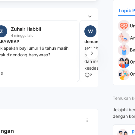
Topik 
U
Zuhair Habbil
wahyu putri
Z
W
4 minggu lalu
3 minggu lalu
An
ABYWRAP
deman pasca imun dpt 1
k apakah bayi umur 16 tahun masih
setelah imunisasi dpt 1 pa
Ba
yak digendong babywrap?
pertama suhu tubuhnya m
dan mengalami diare juga
Or
keadaan poop bayi dari y
3
Or
kuning menjadi hijau,bahk
2
muntah,di hari kedua suhu
turun diare juga muntah ap
imunisasi atau gejala lain
Temukan k
Jelajahi be
dengan kon
ungan
P