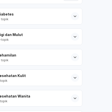
iabetes
2
topik
igi dan Mulut
0
topik
ehamilan
2
topik
esehatan Kulit
topik
esehatan Wanita
topik