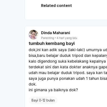
merembes, gerak janin berkurang, d
Related content
rumah sakit.
Dinda Maharani
Parenting
4 hari yang lalu
tumbuh kembang bayi
dok,ini kan adik saya (laki-laki) umurnya 
bisa,baru belajar duduk tripod dan kepala
kalo digendong suka kebelakang kepalnya do
terdekat sini dan kata dokter anaknya gap
udah mau belajar duduk tripod. saya kan ta
saya juga punya ponakan udah 1 tahun b
dok.
ini gimana ya baiknya dok? 
Bayi 0-12 bulan