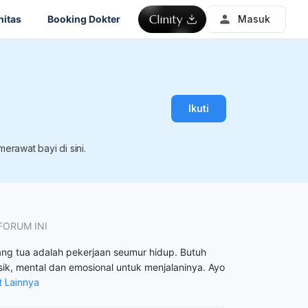
itas
Booking Dokter
Masuk
Ikuti
rawat bayi di sini.
FORUM INI
ang tua adalah pekerjaan seumur hidup. Butuh
sik, mental dan emosional untuk menjalaninya. Ayo
t Lainnya