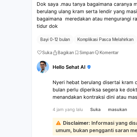
Dok saya .mau tanya bagaimana caranya me
berulang ulang kram serta lendir yang masi
bagaimana  meredakan atau mengurangi rasa
tidur dok
Bayi 0-12 bulan
Komplikasi Pasca Melahirkan
Suka
Bagikan
Simpan
Komentar
Hello Sehat AI
Nyeri hebat berulang disertai kram 
bulan perlu diperiksa segera ke dok
menandakan kontraksi dini atau mas
kalau nyerinya makin sering, teratur,
4 jam yang lalu
Suka
masukan
Untuk sementara, Anda bisa coba isti
minum air cukup, dan hindari aktivit
Disclaimer:
Informasi yang dis
punggung juga bisa membantu, teta
umum, bukan pengganti saran medi
sembarangan tanpa anjuran dokter. 