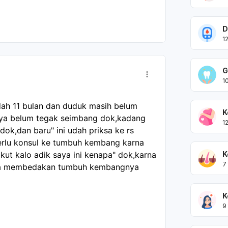
emam, atau nyeri sangat kuat, segera ke
D
1
G
1
udah 11 bulan dan duduk masih belum 
K
nya belum tegak seimbang dok,kadang 
1
k,dan baru" ini udah priksa ke rs 
erlu konsul ke tumbuh kembang karna 
K
kut kalo adik saya ini kenapa" dok,karna 
7
isa membedakan tumbuh kembangnya 
K
9