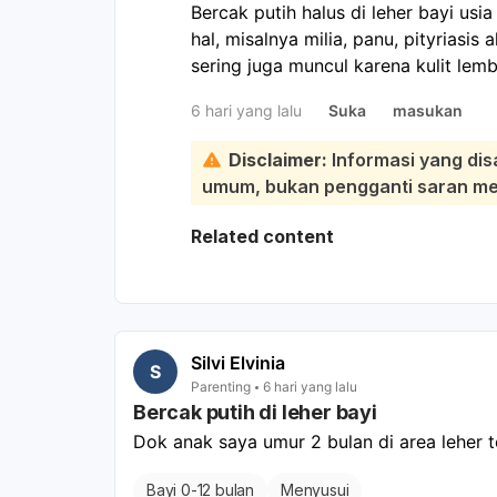
Bercak putih halus di leher bayi usi
hal, misalnya milia, panu, pityriasis al
sering juga muncul karena kulit lemb
leher. Sebaiknya periksa ke dokter 
6 hari yang lalu
Suka
masukan
penyebabnya:
Sementara ini, jaga area leher bayi 
Disclaimer:
Informasi yang dis
dengan air hangat, lalu keringkan b
umum, bukan pengganti saran medi
minum susu. Hindari menggosok ter
sembarangan tanpa anjuran dokter. 
Related content
gatal, berbau, atau bayi tampak tid
Silvi Elvinia
S
Parenting
6 hari yang lalu
Bercak putih di leher bayi
Dok anak saya umur 2 bulan di area leher t
Bayi 0-12 bulan
Menyusui