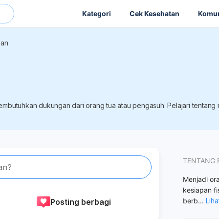
Kategori
Cek Kesehatan
Komun
lan
butuhkan dukungan dari orang tua atau pengasuh. Pelajari tentang me
TENTANG 
an?
Menjadi or
kesiapan fi
berb
...
Liha
Posting berbagi