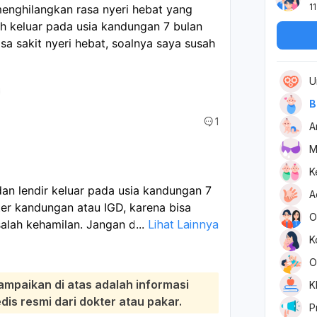
11
nghilangkan rasa nyeri hebat yang 
h keluar pada usia kandungan 7 bulan 
 sakit nyeri hebat, soalnya saya susah 
U
B
1
A
M
K
dan lendir keluar pada usia kandungan 7
A
ter kandungan atau IGD, karena bisa
O
alah kehamilan. Jangan ditunda, apalagi
...
Lihat Lainnya
K
 atau disertai keluar cairan/pendarahan.
rahat miring ke kiri, atur napas pelan,
O
as berat. Kompres hangat ringan di
ampaikan di atas adalah informasi
K
pi jangan minum obat nyeri
s resmi dari dokter atau pakar.
P
Jika ada perdarahan, air ketuban