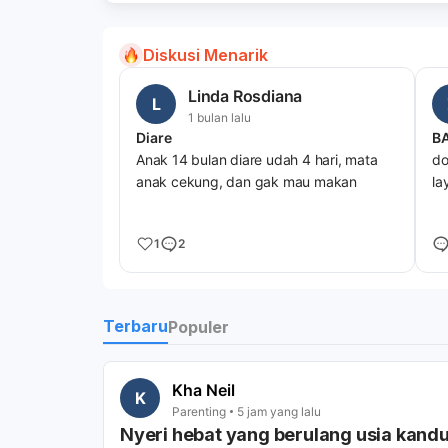
Diskusi Menarik
Linda Rosdiana
L
1 bulan lalu
Diare
B
Anak 14 bulan diare udah 4 hari, mata
do
anak cekung, dan gak mau makan
la
1
2
Terbaru
Populer
Kha Neil
K
Parenting
5 jam yang lalu
Nyeri hebat yang berulang usia kand