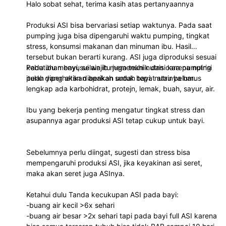
Halo sobat sehat, terima kasih atas pertanyaannya
Produksi ASI bisa bervariasi setiap waktunya. Pada saat
pumping juga bisa dipengaruhi waktu pumping, tingkat
stress, konsumsi makanan dan minuman ibu. Hasil
tersebut bukan berarti kurang. ASI juga diproduksi sesuai
kebutuhan bayi, selain itu juga teknik dan cara pumping
Pada ibu menyusui wajib memenuhi nutrisi karena nutrisi
perlu diperhatikan apakah sudah tepat atau belum.
itulah yang akan diberikan untuk bayi. nutrinya harus
lengkap ada karbohidrat, protejn, lemak, buah, sayur, air.
Ibu yang bekerja penting mengatur tingkat stress dan
asupannya agar produksi ASI tetap cukup untuk bayi.
Sebelumnya perlu diingat, sugesti dan stress bisa
mempengaruhi produksi ASI, jika keyakinan asi seret,
maka akan seret juga ASInya.
Ketahui dulu Tanda kecukupan ASI pada bayi:
-buang air kecil >6x sehari
-buang air besar >2x sehari tapi pada bayi full ASI karena