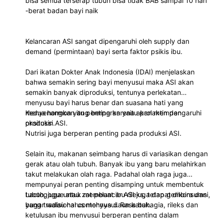
bisa semua terserap tubuh bisa tidak BAB sampai 10 hari
-berat badan bayi naik
Kelancaran ASI sangat dipengaruhi oleh supply dan
demand (permintaan) bayi serta faktor psikis ibu.
Dari ikatan Dokter Anak Indonesia (IDAI) menjelaskan
bahwa semakin sering bayi menyusui maka ASI akan
semakin banyak diproduksi, tentunya perlekatan
menyusu bayi harus benar dan suasana hati yang
menyenangkan itu penting karena akan mempengaruhi
Kedua hormon yang berperan yaitu prolaktin dan
produksi ASI.
oksitosin.
Nutrisi juga berperan penting pada produksi ASI.
Selain itu, makanan seimbang harus di variasikan dengan
gerak atau olah tubuh. Banyak ibu yang baru melahirkan
takut melakukan olah raga. Padahal olah raga juga
mempunyai peran penting disamping untuk membentuk
tubuh, juga untuk membuat ibu rileks, tetap gembira dan
Lactogogue atau zat pelancar ASI juga dapat dikonsumsi,
bugar walau harus menyusui. Rasa bahagia, rileks dan
yang tradisional contohnya daun katuk.
ketulusan ibu menyusui berperan penting dalam