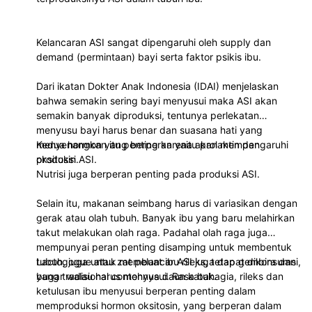
Kelancaran ASI sangat dipengaruhi oleh supply dan
demand (permintaan) bayi serta faktor psikis ibu.
Dari ikatan Dokter Anak Indonesia (IDAI) menjelaskan
bahwa semakin sering bayi menyusui maka ASI akan
semakin banyak diproduksi, tentunya perlekatan
menyusu bayi harus benar dan suasana hati yang
menyenangkan itu penting karena akan mempengaruhi
Kedua hormon yang berperan yaitu prolaktin dan
produksi ASI.
oksitosin.
Nutrisi juga berperan penting pada produksi ASI.
Selain itu, makanan seimbang harus di variasikan dengan
gerak atau olah tubuh. Banyak ibu yang baru melahirkan
takut melakukan olah raga. Padahal olah raga juga
mempunyai peran penting disamping untuk membentuk
tubuh, juga untuk membuat ibu rileks, tetap gembira dan
Lactogogue atau zat pelancar ASI juga dapat dikonsumsi,
bugar walau harus menyusui. Rasa bahagia, rileks dan
yang tradisional contohnya daun katuk.
ketulusan ibu menyusui berperan penting dalam
memproduksi hormon oksitosin, yang berperan dalam