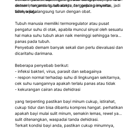
sistem imun anak butuh waktu, tergantung imunitas, jadi
demam, tergantung sebabnya dan gejala penyerta
tidak selalu langsung turun dengan obat.
lainnya juga.
Tubuh manusia memiliki termoregulator atau pusat
pengatur suhu di otak, apabila muncul sinyal oleh sesuatu
hal maka suhu tubuh akan naik meninggi sehingga teraba
panas pada tubuh.
Penyebab demam banyak sekali dan perlu dievaluasi dan
dicaritahu darimana.
Beberapa penyebab berikut:
- infeksi bakteri, virus, parasit dan sebagainya
- respon normal terhadap suhu di lingkungan sekitarnya,
cek suhu ruangannya apakah terlalu panas atau tidak
- kekurangan cairan atau dehidrasi
yang terpenting pastikan bayi minum cukup, istirahat,
cukup tidur dan bisa dibantu kompres hangat. perhatikan
apakah bayi mulai sulit minum, semakin lemas, rewel yang
sulit ditenangkan, waspadai tanda dehidrasi.
Terkait kondisi bayi anda, pastikan cukup minumnya,