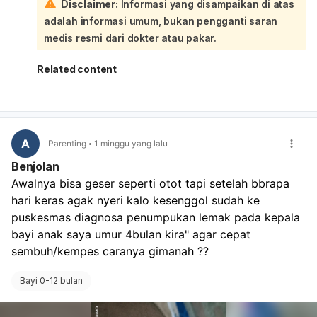
Disclaimer:
Informasi yang disampaikan di atas
Sementara ini, jaga area leher tetap bersih dan kering,
adalah informasi umum, bukan pengganti saran
mandikan dengan lembut, lalu oleskan pelembap bayi bila
kulit tampak kering. Hindari menggosok terlalu keras atau
medis resmi dari dokter atau pakar.
memakai produk yang beraroma. Jika bercaknya makin
banyak, merah, gatal, basah, atau bayi tampak tidak
Related content
nyaman, segera periksakan.
A
Parenting
1 minggu yang lalu
Benjolan
Awalnya bisa geser seperti otot tapi setelah bbrapa 
hari keras agak nyeri kalo kesenggol sudah ke 
puskesmas diagnosa penumpukan lemak pada kepala 
bayi anak saya umur 4bulan kira" agar cepat 
sembuh/kempes caranya gimanah ?? 
Bayi 0-12 bulan