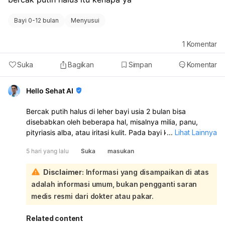
Bayi 0-12 bulan
Menyusui
1
Komentar
Suka
Bagikan
Simpan
Komentar
Hello Sehat AI
Bercak putih halus di leher bayi usia 2 bulan bisa
disebabkan oleh beberapa hal, misalnya milia, panu,
pityriasis alba, atau iritasi kulit. Pada bayi kecil, sering
...
Lihat Lainnya
juga muncul karena kulit lembap, sisa susu, atau gesekan
5 hari yang lalu
Suka
masukan
di lipatan leher. Sebaiknya periksa ke dokter anak atau
dokter kulit untuk memastikan penyebabnya:
Disclaimer:
Informasi yang disampaikan di atas
Sementara ini, jaga area leher bayi tetap bersih dan
adalah informasi umum, bukan pengganti saran
kering, bersihkan lembut dengan air hangat, lalu
keringkan benar-benar setelah mandi atau setelah minum
medis resmi dari dokter atau pakar.
susu. Hindari menggosok terlalu keras dan jangan
memakai obat sembarangan tanpa anjuran dokter. Jika
Related content