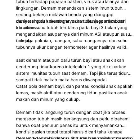
tubuh terhadap paparan bakteri, virus atau lainnya dari
lingkungan. Demam menandakan sistem imun tubuh
sedang bekerja melawan benda yang dianggap
menyerang dan membahayakan tubuh seperti bakteri
dehidrasi atau kekurangan cairan bisa juga membuat
atau virus.
kenaikan suhu tubuh terutama pada bayi 3 bulan yang
mengandalkan asupannya dari minum ASI ataupun susu
formula.
cek juga pakaian, ruangan, suhu ruangannya dan suhu
tubuhnya ukur dengan termometer agar hasilnya valid.
saat demam ataupun baru turun bayi atau anak akan
cenderung tidur karena interleukin-1 yang dikeluarkan
sistem imunitas tubuh saat demam. Tapi jika terus tidur
sampai tidak makan maka harus diwaspadai.
Catat pola demam bayi, dan pantau kondisi anak apakah
lemas, masih aktif atau cenderung tidur. pastikan anak
makan dan minum yang cukup.
Demam tidak langsung turun dengan obat jika proses
merespon tubuh masih berlangsung dan perlu dipahami
bahwa obat penurun panas itu untuk menyamankan
kondisi pasien tetapi tetapi harus dicari tahu kenapa
demamnya dan dipantau. Jika ada batuk pilek, rata-rata
Demam tidak selalu langsung turun dengan obat penurun