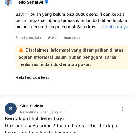
Hello Sehat AI
Bayi 11 bulan yang belum bisa duduk sendiri dan kepala
belum tegak seimbang termasuk terlambat dibandingkan
momen perkembangan normal. Sebaiknya tetap dipantau
...
Lihat Lainnya
dan bila perlu minta penilaian ke dokter anak atau
3 hari yang lalu
Suka
masukan
tumbuh kembang, apalagi kalau kepala sering jatuh ke
belakang saat digendong.:
Disclaimer:
Informasi yang disampaikan di atas
Pada usia 11 bulan, umumnya bayi sudah bisa duduk
adalah informasi umum, bukan pengganti saran
tanpa bantuan, berganti posisi, dan mulai berdiri dengan
pegangan. Kalau baru belajar tripod saja, itu masih perlu
medis resmi dari dokter atau pakar.
perhatian. Setiap anak memang beda, tapi kalau ada
keterlambatan motorik seperti ini jangan ditunda untuk
Related content
evaluasi lebih lanjut.
Saran saya: lanjutkan stimulasi di rumah seperti tummy
time, latih duduk dengan bantuan, ajak meraih mainan,
dan beri lingkungan aman untuk bergerak. Jangan
Silvi Elvinia
dipaksa, tapi juga jangan hanya menunggu. Kalau ada
S
Parenting
5 hari yang lalu
riwayat bayi tampak lemas, sulit menegakkan kepala,
Bercak putih di leher bayi
atau perkembangan lain juga terlambat, lebih baik kontrol
Dok anak saya umur 2 bulan di area leher terdapat 
ke dokter spesialis anak, dan bila perlu ke tumbuh
bercak putih halus itu kenapa ya
kembang atau neurologi anak.