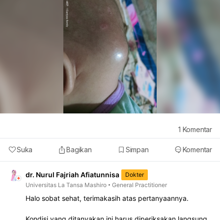
1
Komentar
Suka
Bagikan
Simpan
Komentar
dr. Nurul Fajriah Afiatunnisa
Dokter
Universitas La Tansa Mashiro
General Practitioner
Halo sobat sehat, terimakasih atas pertanyaannya.
Kondisi yang ditanyakan ini harus diperiksakan langsung