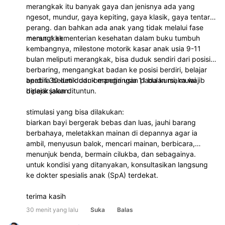
merangkak itu banyak gaya dan jenisnya ada yang
ngesot, mundur, gaya kepiting, gaya klasik, gaya tentara
perang. dan bahkan ada anak yang tidak melalui fase
merangkak.
menurut kementerian kesehatan dalam buku tumbuh
kembangnya, milestone motorik kasar anak usia 9-11
bulan meliputi merangkak, bisa duduk sendiri dari posisi
berbaring, mengangkat badan ke posisi berdiri, belajar
berdiri 30 detik dan berpegangan pada kursi, mulai
apabila belum duduk mandiri usia 11 bulan maka wajib
belajar jalan dituntun.
diperiksakan.
stimulasi yang bisa dilakukan:
biarkan bayi bergerak bebas dan luas, jauhi barang
berbahaya, meletakkan mainan di depannya agar ia
ambil, menyusun balok, mencari mainan, berbicara,
menunjuk benda, bermain cilukba, dan sebagainya.
untuk kondisi yang ditanyakan, konsultasikan langsung
ke dokter spesialis anak (SpA) terdekat.
terima kasih
30 menit yang lalu
Suka
Balas