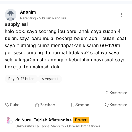
respons setelah imunisasi, hingga kondisi lingkungan
yang panas. Namun, tanpa pengukuran suhu yang
Anonim
akurat, sulit untuk memastikan apakah ini demam atau
Parenting
2 bulan yang lalu
hanya peningkatan suhu tubuh biasa. Saran kami, segera
supply asi
ukur suhu tubuh anak Anda dengan termometer yang
halo dok. saya seorang ibu baru. anak saya sudah 4 
akurat (misalnya di ketiak atau rektum) saat ia terasa
bulan. saya baru mulai bekerja belum ada 1 bulan. saat 
panas. Jika suhu mencapai 38°C atau lebih, atau jika
anak menunjukkan tanda-tanda lain seperti lesu, rewel,
saya pumping cuma mendapatkan kisaran 60-120ml 
menolak minum, atau kesulitan bernapas, sangat penting
per sesi pumping itu normal tidak ya? soalnya saya 
untuk segera membawa anak Anda ke dokter atau
selalu kejar2an stok dengan kebutuhan bayi saat saya 
fasilitas kesehatan terdekat untuk pemeriksaan lebih
bekerja. terimakasih dok
lanjut. Dokter akan dapat menentukan penyebab pasti
dan memberikan penanganan yang tepat untuk kondisi
Bayi 0-12 bulan
Menyusui
anak Anda.
2
Komentar
Suka
Bagikan
Simpan
Komentar
dr. Nurul Fajriah Afiatunnisa
Dokter
Universitas La Tansa Mashiro
General Practitioner