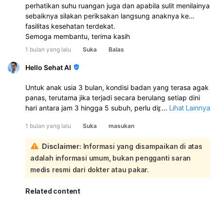
perhatikan suhu ruangan juga dan apabila sulit menilainya
sebaiknya silakan periksakan langsung anaknya ke
fasilitas kesehatan terdekat.
Semoga membantu, terima kasih
1 bulan yang lalu
Suka
Balas
Hello Sehat AI
Untuk anak usia 3 bulan, kondisi badan yang terasa agak
panas, terutama jika terjadi secara berulang setiap dini
hari antara jam 3 hingga 5 subuh, perlu diperhatikan
...
Lihat Lainnya
dengan serius. Suhu tubuh normal bayi berkisar antara
1 bulan yang lalu
Suka
masukan
36.5 hingga 37.5 derajat Celsius. Demam didefinisikan
sebagai suhu tubuh di atas 38 derajat Celsius:
Disclaimer:
Informasi yang disampaikan di atas
Meskipun demam seringkali memburuk di malam hari
adalah informasi umum, bukan pengganti saran
karena peningkatan suhu tubuh alami dan beberapa
penyakit yang lebih parah saat malam, pada bayi di
medis resmi dari dokter atau pakar.
bawah 3 bulan, demam (suhu 38°C atau lebih) adalah
kondisi yang memerlukan perhatian medis segera.
Related content
Penyebab badan terasa panas atau demam pada bayi
bisa beragam, mulai dari infeksi virus atau bakteri,