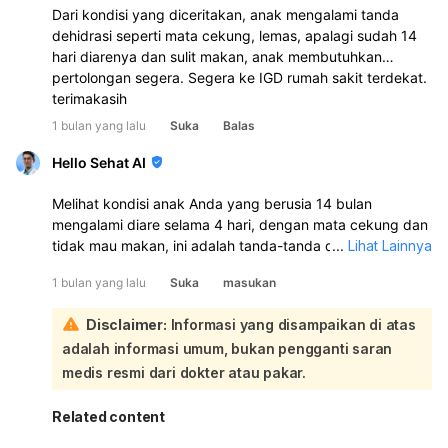
Dari kondisi yang diceritakan, anak mengalami tanda
dehidrasi seperti mata cekung, lemas, apalagi sudah 14
hari diarenya dan sulit makan, anak membutuhkan
pertolongan segera. Segera ke IGD rumah sakit terdekat.
terimakasih
1 bulan yang lalu
Suka
Balas
Hello Sehat AI
Melihat kondisi anak Anda yang berusia 14 bulan
mengalami diare selama 4 hari, dengan mata cekung dan
tidak mau makan, ini adalah tanda-tanda dehidrasi yang
...
Lihat Lainnya
serius dan memerlukan perhatian medis segera. Mata
1 bulan yang lalu
Suka
masukan
cekung merupakan salah satu indikator dehidrasi
berbahaya pada anak:
Disclaimer:
Informasi yang disampaikan di atas
Sangat penting untuk segera membawa anak Anda ke
adalah informasi umum, bukan pengganti saran
rumah sakit atau fasilitas kesehatan terdekat agar
mendapatkan penanganan yang tepat dari dokter.
medis resmi dari dokter atau pakar.
Dehidrasi pada anak dapat berkembang dengan cepat
dan berbahaya jika tidak ditangani. Sementara
Related content
menunggu atau dalam perjalanan ke fasilitas kesehatan,