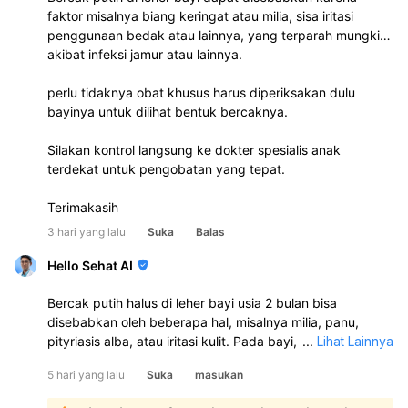
faktor misalnya biang keringat atau milia, sisa iritasi
penggunaan bedak atau lainnya, yang terparah mungkin
akibat infeksi jamur atau lainnya.
perlu tidaknya obat khusus harus diperiksakan dulu
bayinya untuk dilihat bentuk bercaknya.
Silakan kontrol langsung ke dokter spesialis anak
terdekat untuk pengobatan yang tepat.
Terimakasih
3 hari yang lalu
Suka
Balas
Hello Sehat AI
Bercak putih halus di leher bayi usia 2 bulan bisa
disebabkan oleh beberapa hal, misalnya milia, panu,
pityriasis alba, atau iritasi kulit. Pada bayi, sering juga
...
Lihat Lainnya
karena kulit kering atau sisa keringat/susu yang
5 hari yang lalu
Suka
masukan
menempel di lipatan leher. Sebaiknya periksa ke dokter
anak atau dokter kulit untuk memastikan penyebabnya: