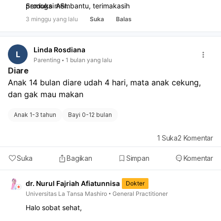
produksi ASI.
Semoga membantu, terimakasih
3 minggu yang lalu
Suka
Balas
Linda Rosdiana
L
Parenting
1 bulan yang lalu
Diare
Anak 14 bulan diare udah 4 hari, mata anak cekung, 
dan gak mau makan 
Anak 1-3 tahun
Bayi 0-12 bulan
1
Suka
2
Komentar
Suka
Bagikan
Simpan
Komentar
dr. Nurul Fajriah Afiatunnisa
Dokter
Universitas La Tansa Mashiro
General Practitioner
Halo sobat sehat,