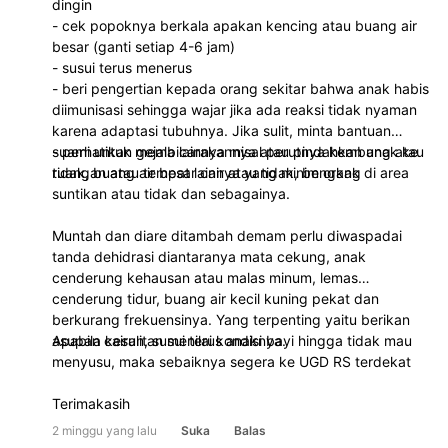
dingin
- cek popoknya berkala apakan kencing atau buang air
besar (ganti setiap 4-6 jam)
- susui terus menerus
- beri pengertian kepada orang sekitar bahwa anak habis
diimunisasi sehingga wajar jika ada reaksi tidak nyaman
karena adaptasi tubuhnya. Jika sulit, minta bantuan
suami untuk membicarakannya atau pindahkan anak ke
- perhatikan gejala lainnya misal perutnya kembung atau
ruangan atau tempat lainnya yang minim orang
tidak, buang air besar cair atau tidak, bengkak di area
suntikan atau tidak dan sebagainya.
Muntah dan diare ditambah demam perlu diwaspadai
tanda dehidrasi diantaranya mata cekung, anak
cenderung kehausan atau malas minum, lemas
cenderung tidur, buang air kecil kuning pekat dan
berkurang frekuensinya. Yang terpenting yaitu berikan
asupan cairan, susui terus anaknya.
Apabila kesulitan menilai kondisi bayi hingga tidak mau
menyusu, maka sebaiknya segera ke UGD RS terdekat
Terimakasih
2 minggu yang lalu
Suka
Balas