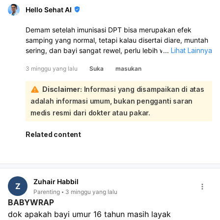
Hello Sehat AI
Demam setelah imunisasi DPT bisa merupakan efek
samping yang normal, tetapi kalau disertai diare, muntah
sering, dan bayi sangat rewel, perlu lebih waspada
...
Lihat Lainnya
karena bisa juga ada penyebab lain seperti infeksi saluran
3 minggu yang lalu
Suka
masukan
cerna. Warna poop hijau sendiri umumnya masih bisa
normal, tetapi bila disertai diare dan muntah harus
Disclaimer:
Informasi yang disampaikan di atas
dipantau ketat:
adalah informasi umum, bukan pengganti saran
Demam pasca imunisasi biasanya sementara dan
membaik dalam 1–2 hari. Untuk membantu di rumah: beri
medis resmi dari dokter atau pakar.
ASI/susu lebih sering, pastikan cairan cukup, pakaikan
pakaian nyaman, jaga ruangan sejuk, dan boleh beri
Related content
parasetamol sesuai anjuran dokter. Namun, karena suhu
mencapai 39°C, diare, dan muntah berulang, sebaiknya
bayi diperiksa ke dokter anak. Segera bawa ke
dokter/IGD bila ada tanda dehidrasi, bayi tampak lemas,
Zuhair Habbil
tidak mau minum, muntah terus, diare makin sering,
Z
Parenting
3 minggu yang lalu
demam tinggi menetap, atau kondisi memburuk.
BABYWRAP
dok apakah bayi umur 16 tahun masih layak 