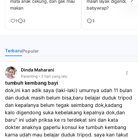
mata anak cekung, dan gak mau
masih layak digendong
makan
babywrap?
1
2
3
Terbaru
Populer
Dinda Maharani
Parenting
3 hari yang lalu
tumbuh kembang bayi
dok,ini kan adik saya (laki-laki) umurnya udah 11 bulan 
dan duduk masih belum bisa,baru belajar duduk tripod 
dan kepalanya belum tegak seimbang dok,kadang 
kalo digendong suka kebelakang kepalnya dok,dan 
baru" ini udah priksa ke rs terdekat sini dan kata 
dokter anaknya gaperlu konsul ke tumbuh kembang 
karna udah mau belajar duduk tripod. saya kan takut 