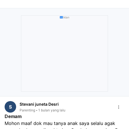
usahakan untuk terus memberikan cairan sedikit demi
sedikit, seperti oralit, untuk membantu mengganti cairan
tubuh yang hilang. Jika anak masih menyusui, tingkatkan
Iklan
frekuensi pemberian ASI. Namun, ini hanyalah
pertolongan pertama dan tidak menggantikan
pemeriksaan dan penanganan medis profesional. Dokter
akan dapat mengevaluasi tingkat dehidrasi anak Anda
dan menentukan penyebab diare untuk memberikan
pengobatan yang sesuai.
Stevani juneta Desri
S
Parenting
1 bulan yang lalu
Demam
Mohon maaf dok mau tanya anak saya selalu agak 