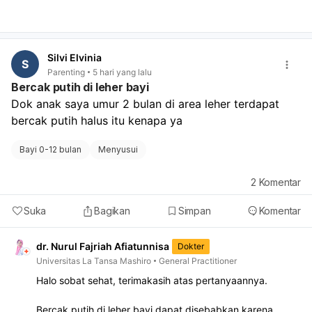
bercaknya makin banyak, merah, gatal, berbau, atau bayi
tampak tidak nyaman, segera periksakan.
Silvi Elvinia
S
Parenting
5 hari yang lalu
Bercak putih di leher bayi
Dok anak saya umur 2 bulan di area leher terdapat 
bercak putih halus itu kenapa ya
Bayi 0-12 bulan
Menyusui
2
Komentar
Suka
Bagikan
Simpan
Komentar
dr. Nurul Fajriah Afiatunnisa
Dokter
Universitas La Tansa Mashiro
General Practitioner
Halo sobat sehat, terimakasih atas pertanyaannya.
Bercak putih di leher bayi dapat disebabkan karena