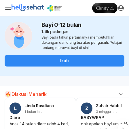
Bayi 0-12 bulan
1.4k
postingan
Bayi pada tahun pertamanya membutuhkan
dukungan dari orang tua atau pengasuh. Pelajari
tentang merawat bayi di sini.
Ikuti
Diskusi Menarik
Linda Rosdiana
Zuhair Habbil
L
Z
1 bulan lalu
3 minggu lalu
Diare
BABYWRAP
Anak 14 bulan diare udah 4 hari,
dok apakah bayi umur 16