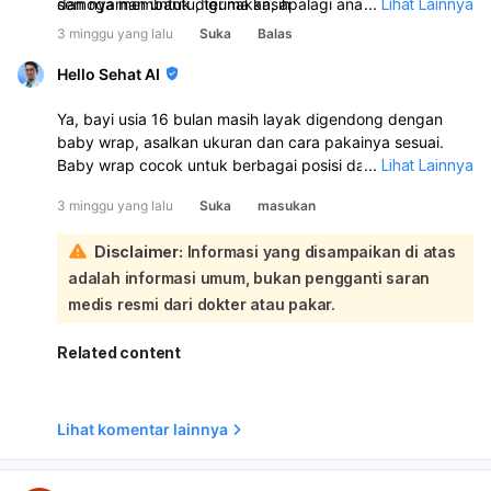
dan nyaman untuk digunakan, apalagi anak usia 16 bulan
semoga membantu, terima kasih
...
Lihat Lainnya
yang sudah bisa berjalan biasanya tidak terlalu sering
3 minggu yang lalu
Suka
Balas
digendong.
Hello Sehat AI
Ya, bayi usia 16 bulan masih layak digendong dengan
baby wrap, asalkan ukuran dan cara pakainya sesuai.
Baby wrap cocok untuk berbagai posisi dan bisa dipakai
...
Lihat Lainnya
pada bayi sampai balita, jadi usia 16 bulan masih
3 minggu yang lalu
Suka
masukan
termasuk memungkinkan:
Pastikan gendongan dipasang aman: posisi bayi erat,
Disclaimer:
Informasi yang disampaikan di atas
terlihat, dekat untuk dicium, dagu tidak menekuk ke
adalah informasi umum, bukan pengganti saran
dada, dan punggung tersangga baik. Jika bayi sudah
lebih besar atau lebih aktif, kadang soft structure carrier
medis resmi dari dokter atau pakar.
atau hipseat bisa lebih nyaman untuk orangtua. Pilih yang
paling sesuai dengan berat badan, kenyamanan, dan
Related content
keamanan bayi.
Lihat komentar lainnya