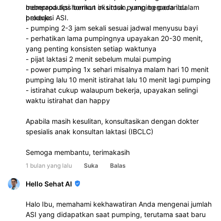
memproduksi hormon oksitosin, yang berperan dalam
beberapa tips berikut ini untuk pumping pada ibu
produksi ASI.
bekerja:
- pumping 2-3 jam sekali sesuai jadwal menyusu bayi
- perhatikan lama pumpingnya upayakan 20-30 menit,
yang penting konsisten setiap waktunya
- pijat laktasi 2 menit sebelum mulai pumping
- power pumping 1x sehari misalnya malam hari 10 menit
pumping lalu 10 menit istirahat lalu 10 menit lagi pumping
- istirahat cukup walaupum bekerja, upayakan selingi
waktu istirahat dan happy
Apabila masih kesulitan, konsultasikan dengan dokter
spesialis anak konsultan laktasi (IBCLC)
Semoga membantu, terimakasih
1 bulan yang lalu
Suka
Balas
Hello Sehat AI
Halo Ibu, memahami kekhawatiran Anda mengenai jumlah
ASI yang didapatkan saat pumping, terutama saat baru