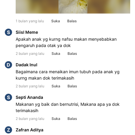
1 bulan yang lalu
Suka
Balas
S
Siisl Meme
Apakah anak yg kurng nafsu makan menyebabkan
pengaruh pada otak ya dok
2 bulan yang lalu
Suka
Balas
D
Dadak Inul
Bagaimana cara menaikan imun tubuh pada anak yg
kurng makan dok terimakasih
2 bulan yang lalu
Suka
Balas
S
Septi Ananda
Makanan yg baik dan bernutrisi, Makana apa ya dok
terimakasih
2 bulan yang lalu
Suka
Balas
Z
Zafran Aditya