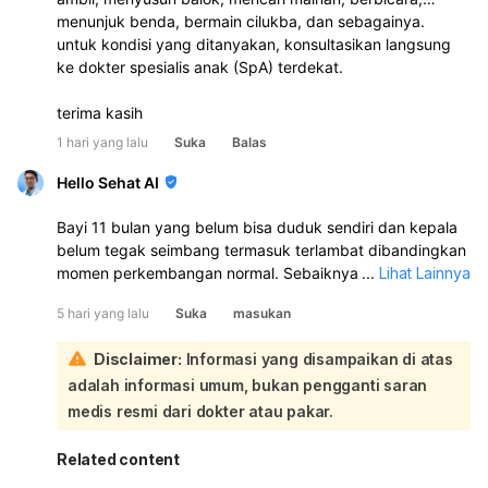
menunjuk benda, bermain cilukba, dan sebagainya.
untuk kondisi yang ditanyakan, konsultasikan langsung
ke dokter spesialis anak (SpA) terdekat.
terima kasih
1 hari yang lalu
Suka
Balas
Hello Sehat AI
Bayi 11 bulan yang belum bisa duduk sendiri dan kepala
belum tegak seimbang termasuk terlambat dibandingkan
momen perkembangan normal. Sebaiknya tetap dipantau
...
Lihat Lainnya
dan bila perlu minta penilaian ke dokter anak atau
5 hari yang lalu
Suka
masukan
tumbuh kembang, apalagi kalau kepala sering jatuh ke
belakang saat digendong.:
Disclaimer:
Informasi yang disampaikan di atas
Pada usia 11 bulan, umumnya bayi sudah bisa duduk
adalah informasi umum, bukan pengganti saran
tanpa bantuan, berganti posisi, dan mulai berdiri dengan
pegangan. Kalau baru belajar tripod saja, itu masih perlu
medis resmi dari dokter atau pakar.
perhatian. Setiap anak memang beda, tapi kalau ada
keterlambatan motorik seperti ini jangan ditunda untuk
Related content
evaluasi lebih lanjut.