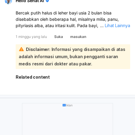
Hello Sehat AI
Bercak putih halus di leher bayi usia 2 bulan bisa
disebabkan oleh beberapa hal, misalnya milia, panu,
pityriasis alba, atau iritasi kulit. Pada bayi, sering juga
...
Lihat Lainnya
karena kulit kering atau sisa keringat/susu yang
1 minggu yang lalu
Suka
masukan
menempel di lipatan leher. Sebaiknya periksa ke dokter
anak atau dokter kulit untuk memastikan penyebabnya:
Disclaimer:
Informasi yang disampaikan di atas
Sementara ini, jaga area leher tetap bersih dan kering,
adalah informasi umum, bukan pengganti saran
mandikan dengan lembut, lalu oleskan pelembap bayi bila
kulit tampak kering. Hindari menggosok terlalu keras atau
medis resmi dari dokter atau pakar.
memakai produk yang beraroma. Jika bercaknya makin
banyak, merah, gatal, basah, atau bayi tampak tidak
Related content
nyaman, segera periksakan.
Iklan