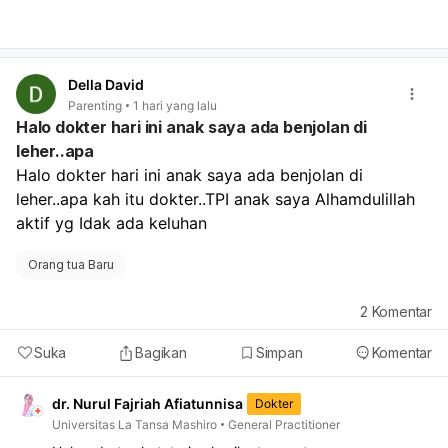
berkurang, demam, atau nyeri sangat kuat, segera ke
rumah sakit.
Della David
Parenting
1 hari yang lalu
Halo dokter hari ini anak saya ada benjolan di
leher..apa
Halo dokter hari ini anak saya ada benjolan di 
leher..apa kah itu dokter..TPI anak saya Alhamdulillah 
aktif yg Idak ada keluhan
Orang tua Baru
2
Komentar
Suka
Bagikan
Simpan
Komentar
dr. Nurul Fajriah Afiatunnisa
Dokter
Universitas La Tansa Mashiro
General Practitioner