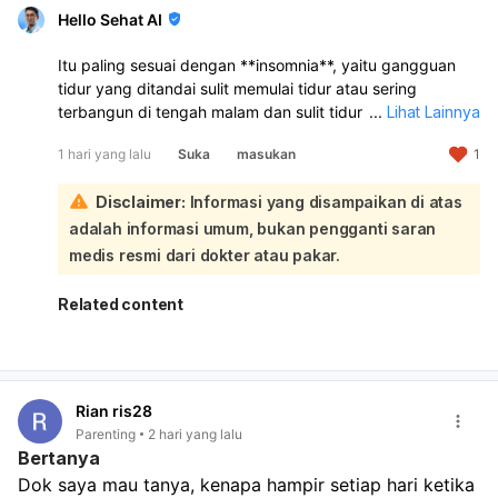
Hello Sehat AI
Itu paling sesuai dengan **insomnia**, yaitu gangguan
tidur yang ditandai sulit memulai tidur atau sering
terbangun di tengah malam dan sulit tidur kembali.
...
Lihat Lainnya
Kondisi ini bisa dipicu stres, kebiasaan tidur yang buruk,
1 hari yang lalu
Suka
masukan
1
kafein, atau gangguan tidur lain seperti sleep apnea. Jika
berlangsung terus dan membuat Anda lelah, sebaiknya
Disclaimer:
Informasi yang disampaikan di atas
periksa ke **dokter umum, spesialis tidur, atau
neurologi** untuk evaluasi dan penanganan.
adalah informasi umum, bukan pengganti saran
medis resmi dari dokter atau pakar.
Related content
Rian ris28
Parenting
2 hari yang lalu
Bertanya
Dok saya mau tanya, kenapa hampir setiap hari ketika 