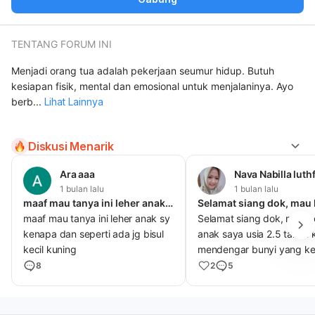
TENTANG FORUM INI
Menjadi orang tua adalah pekerjaan seumur hidup. Butuh
kesiapan fisik, mental dan emosional untuk menjalaninya. Ayo
berb
...
Lihat Lainnya
Diskusi Menarik
Ara aaa
Nava Nabilla luthfi
1 bulan lalu
1 bulan lalu
maaf mau tanya ini leher anak sy kenapa dan seperti
maaf mau tanya ini leher anak sy
Selamat siang dok, mau b
kenapa dan seperti ada jg bisul
anak saya usia 2.5 tahun 
kecil kuning
mendengar bunyi yang ke
seperti suara sound horeg
8
2
5
gerenda las anak saya ko
ketakutan nya berlebih ya
apakah itu berarti ada ma