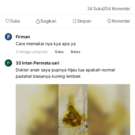
34
Suka
204
Komentar
Suka
Bagikan
Simpan
Komentar
F
Firman
Cara memakai nya kya apa ya
3 minggu yang lalu
Suka
Balas
33 Intan Permata sari
Dokter anak saya pupnya hijau tua apakah normal
padahal biasanya kuning lembek