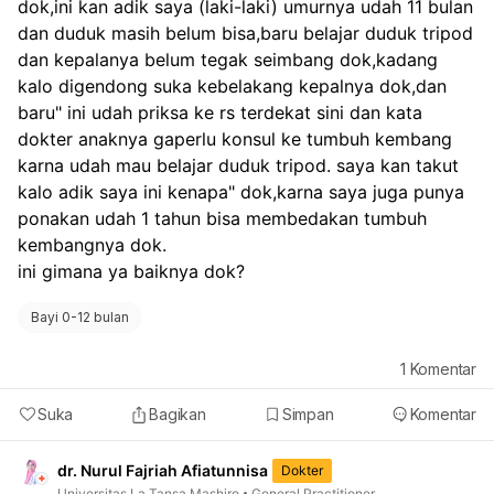
dok,ini kan adik saya (laki-laki) umurnya udah 11 bulan 
dan duduk masih belum bisa,baru belajar duduk tripod 
dan kepalanya belum tegak seimbang dok,kadang 
kalo digendong suka kebelakang kepalnya dok,dan 
baru" ini udah priksa ke rs terdekat sini dan kata 
dokter anaknya gaperlu konsul ke tumbuh kembang 
karna udah mau belajar duduk tripod. saya kan takut 
kalo adik saya ini kenapa" dok,karna saya juga punya 
ponakan udah 1 tahun bisa membedakan tumbuh 
kembangnya dok.
ini gimana ya baiknya dok? 
Bayi 0-12 bulan
1
Komentar
Suka
Bagikan
Simpan
Komentar
dr. Nurul Fajriah Afiatunnisa
Dokter
Universitas La Tansa Mashiro
General Practitioner