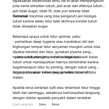
dipaksakan beraktivitas tentu hal ini akan mempengaruhi
pola irama sirkadian tubuh, jadi acak dan efeknya tubuh
jadi tidak bugar, tidak fit, otak pun bekerja tidak
maksimal.
Termasuk insomnia yang bisa pengaruhi jam biologis
tubuh karena selalu tidur telat akhirnya kondisi tubuh
tidak dirasakan bugar.
Beberapa upaya untuk tidur optimal, yaitu:
- perhatikan sleep hygiene atau kondisikan diri dan
lingkungan tempat tidur senyaman mungkin untuk bisa
dipakai istirahat dan tidur, gunakan piyama yang
nyaman,redupkan lampu dan sebagainya
- coba untuk mengatur aktivitas tidak melewati batas
tubuh untuk mendapatkan haknya beristirahat karena
bagaimanapun tidur itu penting, dengan tubuh yang
bugar justru akan menunjang aktivitas itu sendiri.
-hindari konsumsi kafein menuju waktu istirahat tidur
malam.
Apabila terus berlanjut sulit atau terlambat tidur hingga
lebih dari seminggu, sebaiknya berkonsultasi langsung
dengan dokter spesialis penyakit dalam terdekat
6 jam yang lalu
Suka
Balas