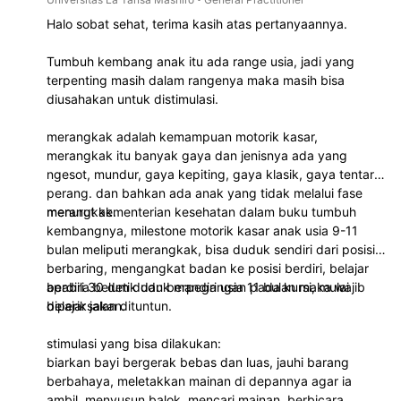
Halo sobat sehat, terima kasih atas pertanyaannya.
Tumbuh kembang anak itu ada range usia, jadi yang
terpenting masih dalam rangenya maka masih bisa
diusahakan untuk distimulasi.
merangkak adalah kemampuan motorik kasar,
merangkak itu banyak gaya dan jenisnya ada yang
ngesot, mundur, gaya kepiting, gaya klasik, gaya tentara
perang. dan bahkan ada anak yang tidak melalui fase
merangkak.
menurut kementerian kesehatan dalam buku tumbuh
kembangnya, milestone motorik kasar anak usia 9-11
bulan meliputi merangkak, bisa duduk sendiri dari posisi
berbaring, mengangkat badan ke posisi berdiri, belajar
berdiri 30 detik dan berpegangan pada kursi, mulai
apabila belum duduk mandiri usia 11 bulan maka wajib
belajar jalan dituntun.
diperiksakan.
stimulasi yang bisa dilakukan:
biarkan bayi bergerak bebas dan luas, jauhi barang
berbahaya, meletakkan mainan di depannya agar ia
ambil, menyusun balok, mencari mainan, berbicara,