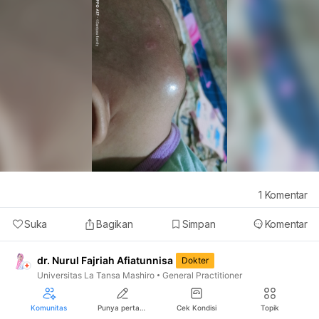
1
Komentar
Suka
Bagikan
Simpan
Komentar
Iklan
dr. Nurul Fajriah Afiatunnisa
Dokter
Universitas La Tansa Mashiro
General Practitioner
Halo sobat sehat, terimakasih atas pertanyaannya.
Komunitas
Punya pertanyaan seputar kesehatan?
Cek Kondisi
Topik