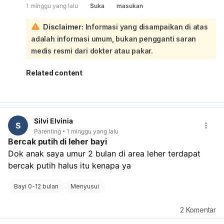
1 minggu yang lalu
Suka
masukan
di lipatan leher. Sebaiknya periksa ke dokter anak atau
dokter kulit untuk memastikan penyebabnya:
Disclaimer:
Informasi yang disampaikan di atas
Sementara ini, jaga area leher bayi tetap bersih dan
adalah informasi umum, bukan pengganti saran
kering, bersihkan lembut dengan air hangat, lalu
keringkan benar-benar setelah mandi atau setelah minum
medis resmi dari dokter atau pakar.
susu. Hindari menggosok terlalu keras dan jangan
memakai obat sembarangan tanpa anjuran dokter. Jika
Related content
bercaknya makin banyak, merah, gatal, berbau, atau bayi
tampak tidak nyaman, segera periksakan.
Silvi Elvinia
S
Parenting
1 minggu yang lalu
Bercak putih di leher bayi
Dok anak saya umur 2 bulan di area leher terdapat 
bercak putih halus itu kenapa ya
Bayi 0-12 bulan
Menyusui
2
Komentar