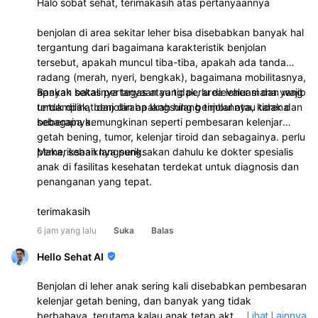
Halo sobat sehat, terimakasih atas pertanyaannya
benjolan di area sekitar leher bisa disebabkan banyak hal
tergantung dari bagaimana karakteristik benjolan
tersebut, apakah muncul tiba-tiba, apakah ada tanda
radang (merah, nyeri, bengkak), bagaimana mobilitasnya,
apakah batasnya tegas atau tidak, area leher mana yang
Banyak sekali pertanyaan yang perlu dievaluasi dan wajib
terdampak, benjolan apakah hilang timbul atau tidak dan
untuk dilihat dan diraba langsung benjolannya, karena
sebagainya.
beberapa kemungkinan seperti pembesaran kelenjar
getah bening, tumor, kelenjar tiroid dan sebagainya. perlu
pemeriksaan langsung.
Maka, sebaiknya periksakan dahulu ke dokter spesialis
anak di fasilitas kesehatan terdekat untuk diagnosis dan
penanganan yang tepat.
terimakasih
6 jam yang lalu
Suka
Balas
Hello Sehat AI
Benjolan di leher anak sering kali disebabkan pembesaran
kelenjar getah bening, dan banyak yang tidak
berbahaya, terutama kalau anak tetap aktif dan tidak ada
...
Lihat Lainnya