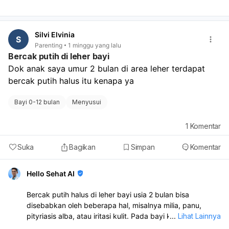
tanda dehidrasi. Sementara di rumah, pastikan anak
cukup minum, istirahat, pakai pakaian tipis, dan boleh
diberi obat penurun panas sesuai dosis yang dianjurkan
Silvi Elvinia
dokter. Jangan memberi obat sembarangan atau
S
Parenting
1 minggu yang lalu
memaksa anak makan.
Bercak putih di leher bayi
Dok anak saya umur 2 bulan di area leher terdapat 
bercak putih halus itu kenapa ya
Bayi 0-12 bulan
Menyusui
1
Komentar
Suka
Bagikan
Simpan
Komentar
Hello Sehat AI
Bercak putih halus di leher bayi usia 2 bulan bisa
disebabkan oleh beberapa hal, misalnya milia, panu,
pityriasis alba, atau iritasi kulit. Pada bayi kecil, sering
...
Lihat Lainnya
juga muncul karena kulit lembap, sisa susu, atau gesekan