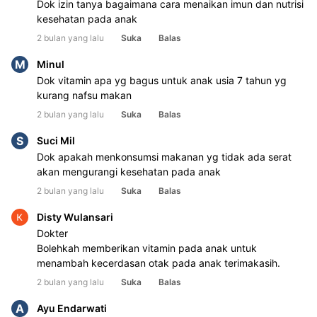
Dok izin tanya bagaimana cara menaikan imun dan nutrisi
kesehatan pada anak
2 bulan yang lalu
Suka
Balas
M
Minul
Dok vitamin apa yg bagus untuk anak usia 7 tahun yg
kurang nafsu makan
2 bulan yang lalu
Suka
Balas
S
Suci Mil
Dok apakah menkonsumsi makanan yg tidak ada serat
akan mengurangi kesehatan pada anak
2 bulan yang lalu
Suka
Balas
Disty Wulansari
Dokter
Bolehkah memberikan vitamin pada anak untuk
menambah kecerdasan otak pada anak terimakasih.
2 bulan yang lalu
Suka
Balas
A
Ayu Endarwati