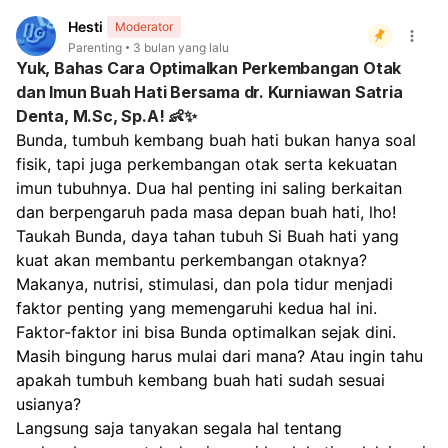
pada tumbuh kembangny
Hesti
Moderator
Padahal dulu juga hampir 
Parenting
3 bulan yang lalu
untuk mendengar bunyi t
Yuk, Bahas Cara Optimalkan Perkembangan Otak
tetapi kalau sudah agak l
dan Imun Buah Hati Bersama dr. Kurniawan Satria
agak berani tidak seperti 
Denta, M.Sc, Sp.A! 👶✨
takutnya apa bisa di sebu
Bunda, tumbuh kembang buah hati bukan hanya soal 
dengan autis ya dok ?
fisik, tapi juga perkembangan otak serta kekuatan 
Terimakasih
imun tubuhnya. Dua hal penting ini saling berkaitan 
dan berpengaruh pada masa depan buah hati, lho!
Taukah Bunda, daya tahan tubuh Si Buah hati yang 
kuat akan membantu perkembangan otaknya? 
Makanya, nutrisi, stimulasi, dan pola tidur menjadi 
faktor penting yang memengaruhi kedua hal ini. 
Faktor-faktor ini bisa Bunda optimalkan sejak dini.
Masih bingung harus mulai dari mana? Atau ingin tahu 
apakah tumbuh kembang buah hati sudah sesuai 
usianya?
Langsung saja tanyakan segala hal tentang 