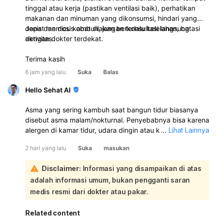
tinggal atau kerja (pastikan ventilasi baik), perhatikan
makanan dan minuman yang dikonsumsi, hindari yang
dapat memicu kambuh, jangan terlalu kelelahan, batasi
Jenis dan dosis obat silakan berkonsultasi langsung
aktivitas.
dengan dokter terdekat.
Terima kasih
6 jam yang lalu
Suka
Balas
Hello Sehat AI
Asma yang sering kambuh saat bangun tidur biasanya
disebut asma malam/nokturnal. Penyebabnya bisa karena
alergen di kamar tidur, udara dingin atau kering, posisi
...
Lihat Lainnya
tidur, refluks asam lambung, stres, atau ritme tubuh yang
2 hari yang lalu
Suka
masukan
berubah saat malam. Sebaiknya Anda periksa ke dokter
spesialis paru atau alergi/imunologi untuk evaluasi dan
Disclaimer:
Informasi yang disampaikan di atas
penyesuaian obat. Untuk membantu mengurangi
adalah informasi umum, bukan pengganti saran
kambuh, jaga kamar tidur tetap bersih, hindari debu dan
hewan peliharaan, gunakan obat/inhaler sesuai anjuran
medis resmi dari dokter atau pakar.
dokter, dan tinggikan posisi kepala saat tidur.
Related content