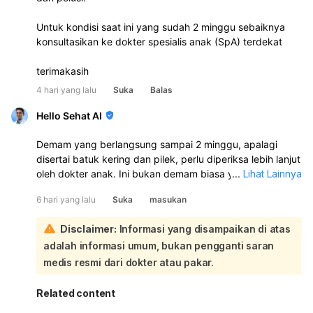
Untuk kondisi saat ini yang sudah 2 minggu sebaiknya
konsultasikan ke dokter spesialis anak (SpA) terdekat
terimakasih
4 hari yang lalu
Suka
Balas
Hello Sehat AI
Demam yang berlangsung sampai 2 minggu, apalagi
disertai batuk kering dan pilek, perlu diperiksa lebih lanjut
oleh dokter anak. Ini bukan demam biasa yang cukup
...
Lihat Lainnya
dipantau di rumah. Karena sudah ke puskesmas dan IGD
6 hari yang lalu
Suka
masukan
tetapi masih demam, sebaiknya kontrol ulang ke spesialis
anak untuk mencari penyebabnya:
Disclaimer:
Informasi yang disampaikan di atas
Demam pada anak bisa disebabkan infeksi yang belum
adalah informasi umum, bukan pengganti saran
teratasi atau kondisi lain yang lebih serius. Bila demam
tidak membaik dalam 3 hari, atau berlangsung lama
medis resmi dari dokter atau pakar.
seperti ini, perlu evaluasi lanjutan. Segera periksa lebih
cepat jika ada sesak napas, anak tampak lemas, tidak
Related content
mau minum, muntah terus, bibir membiru, kejang, atau