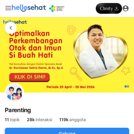
Parenting
11
topik
28k
interaksi
119k
anggota
Gabung