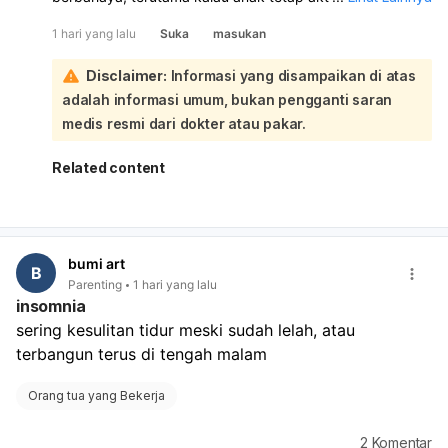
keluhan lain. Namun, penyebabnya bisa bermacam-
1 hari yang lalu
Suka
masukan
macam, seperti infeksi virus/bakteri, masalah gigi, alergi,
gondongan, gangguan tiroid, atau lebih jarang kondisi
Disclaimer:
Informasi yang disampaikan di atas
yang serius:
adalah informasi umum, bukan pengganti saran
Sebaiknya anak diperiksa ke dokter untuk memastikan
penyebab benjolan dan apakah perlu pengobatan.
medis resmi dari dokter atau pakar.
Segera bawa ke IGD bila benjolan cepat membesar, anak
sesak napas, atau demam tinggi.
Related content
bumi art
B
Parenting
1 hari yang lalu
insomnia
sering kesulitan tidur meski sudah lelah, atau 
terbangun terus di tengah malam
Orang tua yang Bekerja
2
Komentar