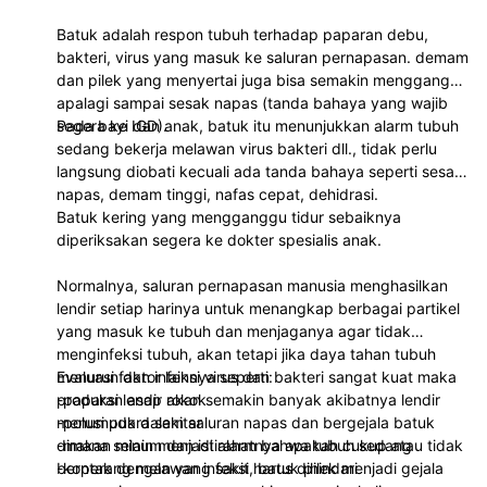
Batuk adalah respon tubuh terhadap paparan debu,
bakteri, virus yang masuk ke saluran pernapasan. demam
dan pilek yang menyertai juga bisa semakin mengganggu
apalagi sampai sesak napas (tanda bahaya yang wajib
segera ke IGD).
Pada bayi dan anak, batuk itu menunjukkan alarm tubuh
sedang bekerja melawan virus bakteri dll., tidak perlu
langsung diobati kecuali ada tanda bahaya seperti sesak
napas, demam tinggi, nafas cepat, dehidrasi.
Batuk kering yang mengganggu tidur sebaiknya
diperiksakan segera ke dokter spesialis anak.
Normalnya, saluran pernapasan manusia menghasilkan
lendir setiap harinya untuk menangkap berbagai partikel
yang masuk ke tubuh dan menjaganya agar tidak
menginfeksi tubuh, akan tetapi jika daya tahan tubuh
menurun dan infeksi virus dan bakteri sangat kuat maka
Evaluasi faktor lainnya seperti:
produksi lendir akan semakin banyak akibatnya lendir
-paparan asap rokok
menumpuk dalam saluran napas dan bergejala batuk
-polusi udara sekitar
dimana selain menjadi alarm bahwa tubuh sedang
-makan minum dan istirahatnya apakah cukup atau tidak
berperang melawan infeksi, batuk pilek menjadi gejala
-kontak dengan yang sakit harus dihindari