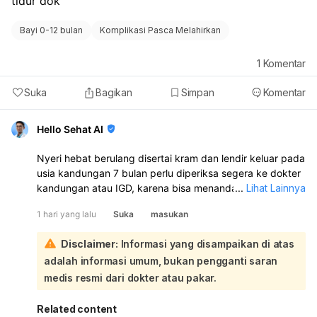
tidur dok
Bayi 0-12 bulan
Komplikasi Pasca Melahirkan
1
Komentar
Suka
Bagikan
Simpan
Komentar
Hello Sehat AI
Nyeri hebat berulang disertai kram dan lendir keluar pada
usia kandungan 7 bulan perlu diperiksa segera ke dokter
kandungan atau IGD, karena bisa menandakan kontraksi
...
Lihat Lainnya
dini atau masalah kehamilan. Jangan ditunda, apalagi
1 hari yang lalu
Suka
masukan
kalau nyerinya makin sering, teratur, atau disertai keluar
cairan/pendarahan. Untuk sementara, Anda bisa coba
Disclaimer:
Informasi yang disampaikan di atas
istirahat miring ke kiri, atur napas pelan, minum air cukup,
adalah informasi umum, bukan pengganti saran
dan hindari aktivitas berat. Kompres hangat ringan di
punggung juga bisa membantu, tetapi jangan minum obat
medis resmi dari dokter atau pakar.
nyeri sembarangan tanpa anjuran dokter. Jika ada
perdarahan, air ketuban merembes, gerak janin
Related content