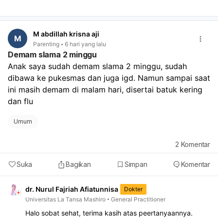
Saran saya: lanjutkan stimulasi di rumah seperti tummy
time, latih duduk dengan bantuan, ajak meraih mainan,
dan beri lingkungan aman untuk bergerak. Jangan
M abdillah krisna aji
dipaksa, tapi juga jangan hanya menunggu. Kalau ada
M
Parenting
6 hari yang lalu
riwayat bayi tampak lemas, sulit menegakkan kepala,
Demam slama 2 minggu
atau perkembangan lain juga terlambat, lebih baik kontrol
Anak saya sudah demam slama 2 minggu, sudah 
ke dokter spesialis anak, dan bila perlu ke tumbuh
dibawa ke pukesmas dan juga igd. Namun sampai saat 
kembang atau neurologi anak.
ini masih demam di malam hari, disertai batuk kering 
dan flu
Umum
2
Komentar
Suka
Bagikan
Simpan
Komentar
dr. Nurul Fajriah Afiatunnisa
Dokter
Universitas La Tansa Mashiro
General Practitioner
Halo sobat sehat, terima kasih atas peertanyaannya.