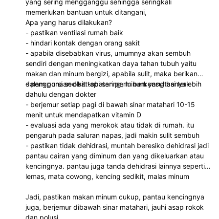
yang sering mengganggu sehingga seringkali
memerlukan bantuan untuk ditangani,
Apa yang harus dilakukan?
- pastikan ventilasi rumah baik
- hindari kontak dengan orang sakit
- apabila disebabkan virus, umumnya akan sembuh
sendiri dengan meningkatkan daya tahan tubuh yaitu
makan dan minum bergizi, apabila sulit, maka berikan
dalam porsi sedikit tapi sering, minum yang banyak
- penggunaan obat-obatan perlu berkonsultasi terlebih
dahulu dengan dokter
- berjemur setiap pagi di bawah sinar matahari 10-15
menit untuk mendapatkan vitamin D
- evaluasi ada yang merokok atau tidak di rumah. itu
pengaruh pada saluran napas, jadi makin sulit sembuh
- pastikan tidak dehidrasi, muntah beresiko dehidrasi jadi
pantau cairan yang diminum dan yang dikeluarkan atau
kencingnya. pantau juga tanda dehidrasi lainnya seperti
lemas, mata cowong, kencing sedikit, malas minum
Jadi, pastikan makan minum cukup, pantau kencingnya
juga, berjemur dibawah sinar matahari, jauhi asap rokok
dan polusi.