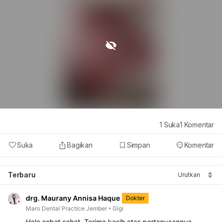
1
Suka
1
Komentar
Suka
Bagikan
Simpan
Komentar
Terbaru
Urutkan
drg. Maurany Annisa Haque
Dokter
Maro Dental Practice Jember
Gigi
Halo sobat sehat. Terima kasih atas pertanyaannya.