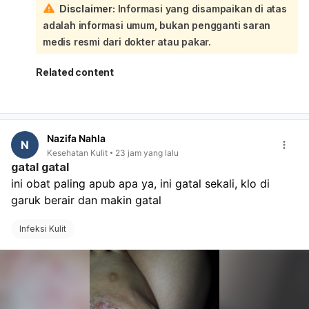
Disclaimer:
Informasi yang disampaikan di atas
biasanya bisa diatur untuk persalinan di rumah sakit itu:
adalah informasi umum, bukan pengganti saran
Sebaiknya saat kontrol, Ibu juga tanyakan:
apakah perlu surat rencana persalinan atau rujukan
medis resmi dari dokter atau pakar.
lanjutan,
kapan harus kembali bila tanda-tanda persalinan
Related content
muncul,
apakah rumah sakit menerima persalinan dengan
BPJS/rujukan yang sudah ada,
apa saja berkas yang perlu dibawa saat masuk
Nazifa Nahla
bersalin. Kalau Ibu sudah dekat HPL, jangan tunggu
N
Kesehatan Kulit
23 jam yang lalu
terlalu lama bila ada kontraksi, keluar lendir darah,
gatal gatal
ketuban pecah, atau gerak janin berkurang. Segera ke
ini obat paling apub apa ya, ini gatal sekali, klo di 
rumah sakit.
garuk berair dan makin gatal
Infeksi Kulit