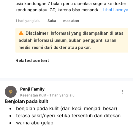
usia kandungan 7 bulan perlu diperiksa segera ke dokter
kandungan atau IGD, karena bisa menandakan kontraksi
...
Lihat Lainnya
dini atau masalah kehamilan. Jangan ditunda, apalagi
1 hari yang lalu
Suka
masukan
kalau nyerinya makin sering, teratur, atau disertai keluar
cairan/pendarahan. Untuk sementara, Anda bisa coba
Disclaimer:
Informasi yang disampaikan di atas
istirahat miring ke kiri, atur napas pelan, minum air cukup,
adalah informasi umum, bukan pengganti saran
dan hindari aktivitas berat. Kompres hangat ringan di
punggung juga bisa membantu, tetapi jangan minum obat
medis resmi dari dokter atau pakar.
nyeri sembarangan tanpa anjuran dokter. Jika ada
perdarahan, air ketuban merembes, gerak janin
Related content
berkurang, demam, atau nyeri sangat kuat, segera ke
rumah sakit.
Panji Family
Kesehatan Kulit
1 hari yang lalu
Benjolan pada kulit
benjolan pada kulit (dari kecil menjadi besar)
terasa sakit/nyeri ketika tersentuh dan ditekan
warna abu gelap