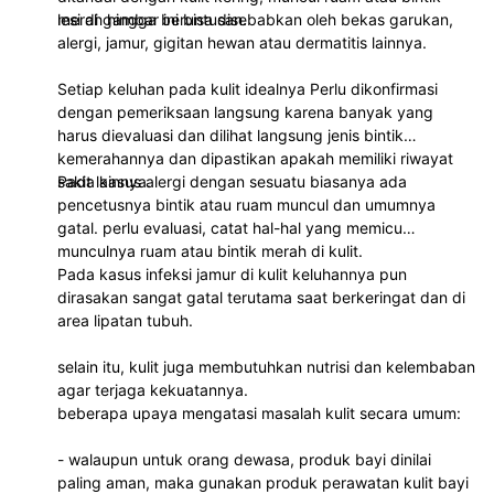
merah hingga beruntusan.
lesi di gambar ini bisa disebabkan oleh bekas garukan,
alergi, jamur, gigitan hewan atau dermatitis lainnya.
Setiap keluhan pada kulit idealnya Perlu dikonfirmasi
dengan pemeriksaan langsung karena banyak yang
harus dievaluasi dan dilihat langsung jenis bintik
kemerahannya dan dipastikan apakah memiliki riwayat
sakit lainnya.
Pada kasus alergi dengan sesuatu biasanya ada
pencetusnya bintik atau ruam muncul dan umumnya
gatal. perlu evaluasi, catat hal-hal yang memicu
munculnya ruam atau bintik merah di kulit.
Pada kasus infeksi jamur di kulit keluhannya pun
dirasakan sangat gatal terutama saat berkeringat dan di
area lipatan tubuh.
selain itu, kulit juga membutuhkan nutrisi dan kelembaban
agar terjaga kekuatannya.
beberapa upaya mengatasi masalah kulit secara umum:
- walaupun untuk orang dewasa, produk bayi dinilai
paling aman, maka gunakan produk perawatan kulit bayi