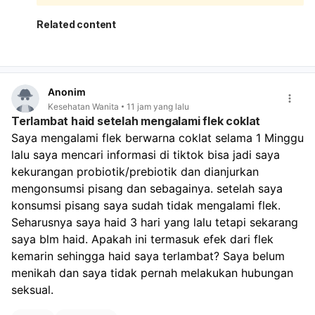
akibat penghentian pil. Setelah stop pil KB, tubuh
memang bisa butuh waktu untuk menyesuaikan siklus
Related content
haid. Yang perlu diperhatikan:
Jika darah hanya seperti haid biasa dan berhenti
dalam beberapa hari, kemungkinan masih dalam batas
wajar.
Anonim
Jika darah sangat banyak, keluar gumpalan besar,
Kesehatan Wanita
11 jam yang lalu
atau Anda sampai sangat lemas/pusing, perlu segera
Terlambat haid setelah mengalami flek coklat
diperiksa.
Saya mengalami flek berwarna coklat selama 1 Minggu 
Jika ada kemungkinan hamil, tetap lakukan tes
lalu saya mencari informasi di tiktok bisa jadi saya 
kehamilan, karena berhenti pil KB dan hubungan tanpa
perlindungan tetap ada risiko hamil. Untuk memantau:
kekurangan probiotik/prebiotik dan dianjurkan 
Catat tanggal mulai dan selesai perdarahan.
mengonsumsi pisang dan sebagainya. setelah saya 
Perhatikan banyaknya darah, warna, dan apakah nyeri
konsumsi pisang saya sudah tidak mengalami flek. 
makin berat.
Seharusnya saya haid 3 hari yang lalu tetapi sekarang 
Bila haid tidak teratur terus selama 2–3 bulan,
saya blm haid. Apakah ini termasuk efek dari flek 
konsultasi ke dokter. Kalau keluhan kram dan lemas
kemarin sehingga haid saya terlambat? Saya belum 
cukup mengganggu, sebaiknya kontrol ke dokter
menikah dan saya tidak pernah melakukan hubungan 
kandungan agar dipastikan apakah ini hanya efek
berhenti pil KB atau ada penyebab lain.
seksual.