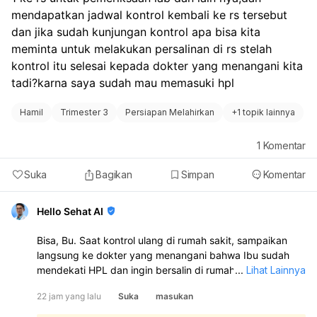
mendapatkan jadwal kontrol kembali ke rs tersebut 
dan jika sudah kunjungan kontrol apa bisa kita 
meminta untuk melakukan persalinan di rs stelah 
kontrol itu selesai kepada dokter yang menangani kita 
tadi?karna saya sudah mau memasuki hpl
Hamil
Trimester 3
Persiapan Melahirkan
+
1 topik lainnya
1
Komentar
Suka
Bagikan
Simpan
Komentar
Hello Sehat AI
Bisa, Bu. Saat kontrol ulang di rumah sakit, sampaikan
langsung ke dokter yang menangani bahwa Ibu sudah
mendekati HPL dan ingin bersalin di rumah sakit tersebut.
...
Lihat Lainnya
Dokter akan menilai kondisi Ibu dan janin, lalu
22 jam yang lalu
Suka
masukan
menentukan apakah persalinan bisa ditangani di sana.
Jika memang memungkinkan dan sesuai kondisi medis,