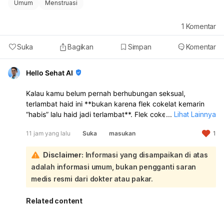
Umum
Menstruasi
1
Komentar
Suka
Bagikan
Simpan
Komentar
Hello Sehat AI
Kalau kamu belum pernah berhubungan seksual,
terlambat haid ini **bukan karena flek cokelat kemarin
“habis” lalu haid jadi terlambat**. Flek cokelat sebelum
...
Lihat Lainnya
haid bisa terjadi karena **perubahan hormon, stres,
11 jam yang lalu
Suka
masukan
1
kurang tidur, perubahan gaya hidup, atau siklus haid
yang memang sedang tidak teratur**. Jadi kemungkinan
Disclaimer:
Informasi yang disampaikan di atas
besar flek itu hanya tanda hormon sedang berubah,
bukan penyebab langsung telat haid:
adalah informasi umum, bukan pengganti saran
Makan pisang atau makanan tertentu
tidak terbukti
medis resmi dari dokter atau pakar.
langsung menghentikan flek atau mempercepat haid
.
Yang lebih mungkin berpengaruh adalah kondisi tubuh
Related content
kamu sendiri, misalnya stres, begadang, atau siklus yang
memang sedang mundur. Kalau telatnya masih baru 3