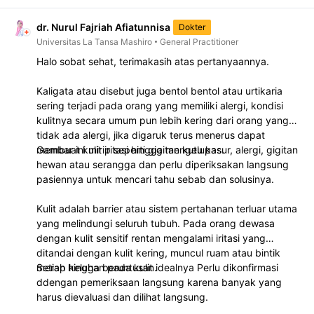
dr. Nurul Fajriah Afiatunnisa
Dokter
Universitas La Tansa Mashiro
General Practitioner
Halo sobat sehat, terimakasih atas pertanyaannya.
Kaligata atau disebut juga bentol bentol atau urtikaria
sering terjadi pada orang yang memiliki alergi, kondisi
kulitnya secara umum pun lebih kering dari orang yang
tidak ada alergi, jika digaruk terus menerus dapat
membuat kulit iritasi hingga mengelupas.
Gambar ini mirip seperti gigitan kutu kasur, alergi, gigitan
hewan atau serangga dan perlu diperiksakan langsung
pasiennya untuk mencari tahu sebab dan solusinya.
Kulit adalah barrier atau sistem pertahanan terluar utama
yang melindungi seluruh tubuh. Pada orang dewasa
dengan kulit sensitif rentan mengalami iritasi yang
ditandai dengan kulit kering, muncul ruam atau bintik
merah hingga beruntusan.
Setiap keluhan pada kulit idealnya Perlu dikonfirmasi
ddengan pemeriksaan langsung karena banyak yang
harus dievaluasi dan dilihat langsung.