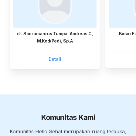
dr. Scorpicanrus Tumpal Andreas C,
Bidan F
M.Ked(Ped), Sp.A
Detail
Komunitas Kami
Komunitas Hello Sehat merupakan ruang terbuka,