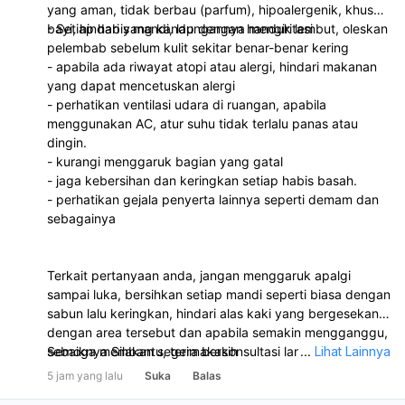
yang aman, tidak berbau (parfum), hipoalergenik, khusus
bayi, hindari yang kandungannya mengiritasi
- Setiap habis mandi, lap dengan handuk lembut, oleskan
pelembab sebelum kulit sekitar benar-benar kering
- apabila ada riwayat atopi atau alergi, hindari makanan
yang dapat mencetuskan alergi
- perhatikan ventilasi udara di ruangan, apabila
menggunakan AC, atur suhu tidak terlalu panas atau
dingin.
- kurangi menggaruk bagian yang gatal
- jaga kebersihan dan keringkan setiap habis basah.
- perhatikan gejala penyerta lainnya seperti demam dan
sebagainya
Terkait pertanyaan anda, jangan menggaruk apalgi
sampai luka, bersihkan setiap mandi seperti biasa dengan
sabun lalu keringkan, hindari alas kaki yang bergesekan
dengan area tersebut dan apabila semakin mengganggu,
sebaiknya Silakan segera berkonsultasi langsung dengan
Semoga membantu, terimakasih
...
Lihat Lainnya
dokter di klinik atau puskesmas terdekat untuk
5 jam yang lalu
Suka
Balas
pengobatan dan penanganan lebih lanjut.