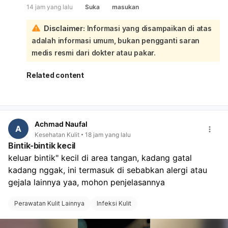
14 jam yang lalu
Suka
masukan
untuk memastikan penyebabnya:
Kalau keputihannya gatal, penyebab yang sering adalah:
Disclaimer:
Informasi yang disampaikan di atas
Infeksi jamur vagina: biasanya gatal, keputihan putih
adalah informasi umum, bukan pengganti saran
kental seperti susu/keju, dan area sekitar bisa
kemerahan atau bengkak.
medis resmi dari dokter atau pakar.
Infeksi bakteri vagina: keputihan bisa putih, abu-abu,
atau kehijauan, sering disertai bau tidak sedap.
Related content
Iritasi atau alergi: misalnya dari sabun, pantyliner,
celana ketat, atau pembalut.
Infeksi menular seksual tertentu juga bisa
menyebabkan bintik dan keputihan. Sebaiknya jangan
Achmad Naufal
digaruk, jaga area tetap bersih dan kering, pakai
A
Kesehatan Kulit
18 jam yang lalu
celana dalam katun, dan hindari sabun kewanitaan
Bintik-bintik kecil
yang keras atau pewangi. Kalau bintiknya makin
keluar bintik" kecil di area tangan, kadang gatal 
banyak, ada bau menyengat, nyeri saat BAK, perih,
kadang nggak, ini termasuk di sebabkan alergi atau 
luka, atau tidak membaik dalam beberapa hari,
sebaiknya periksa ke dokter spesialis obstetri dan
gejala lainnya yaa, mohon penjelasannya 
ginekologi untuk pemeriksaan langsung dan obat yang
sesuai.
Perawatan Kulit Lainnya
Infeksi Kulit