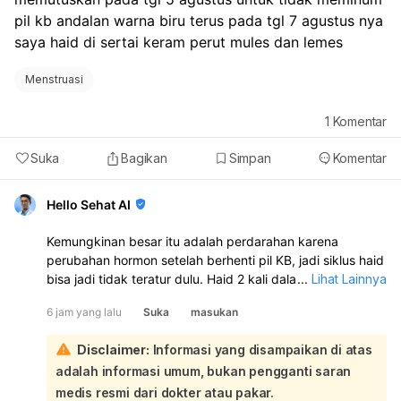
pil kb andalan warna biru terus pada tgl 7 agustus nya 
saya haid di sertai keram perut mules dan lemes
Menstruasi
1
Komentar
Suka
Bagikan
Simpan
Komentar
Hello Sehat AI
Kemungkinan besar itu adalah perdarahan karena
perubahan hormon setelah berhenti pil KB, jadi siklus haid
bisa jadi tidak teratur dulu. Haid 2 kali dalam sebulan juga
...
Lihat Lainnya
bisa terjadi dan tidak selalu berbahaya. Namun, kalau
6 jam yang lalu
Suka
masukan
perdarahannya banyak, nyeri hebat, lemas sekali, atau
berulang terus, sebaiknya periksa ke dokter kandungan:
Disclaimer:
Informasi yang disampaikan di atas
Karena Anda berhenti minum pil KB pada 5 Agustus, lalu 7
adalah informasi umum, bukan pengganti saran
Agustus keluar darah disertai kram, mules, dan lemas, ini
sangat mungkin dipengaruhi oleh perubahan hormon
medis resmi dari dokter atau pakar.