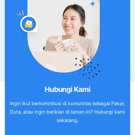
Hubungi Kami
Ingin ikut berkontribusi di komunitas sebagai Pakar,
Duta, atau ingin beriklan di laman ini? Hubungi kami
sekarang.