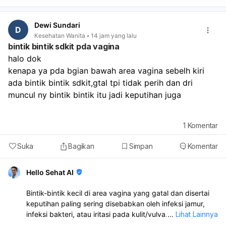
hari, itu masih bisa termasuk variasi siklus yang normal.
Coba pantau dulu 1–2 minggu ke depan, jaga tidur
Dewi Sundari
cukup, makan teratur, dan kurangi stres. Sebaiknya
D
Kesehatan Wanita
14 jam yang lalu
periksa ke dokter kandungan atau dokter umum kalau:
bintik bintik sdkit pda vagina
haid tidak datang sampai lebih dari 1–2 minggu,
halo dok
flek/pendarahan berulang terus,
ada nyeri perut hebat,
kenapa ya pda bgian bawah area vagina sebelh kiri 
bau tidak sedap,
ada bintik bintik sdkit,gtal tpi tidak perih dan dri 
atau darah keluar sangat banyak.
muncul ny bintik bintik itu jadi keputihan juga 
1
Komentar
Suka
Bagikan
Simpan
Komentar
Hello Sehat AI
Bintik-bintik kecil di area vagina yang gatal dan disertai
keputihan paling sering disebabkan oleh infeksi jamur,
infeksi bakteri, atau iritasi pada kulit/vulva. Karena ada
...
Lihat Lainnya
keputihan juga, kemungkinan perlu diperiksa langsung