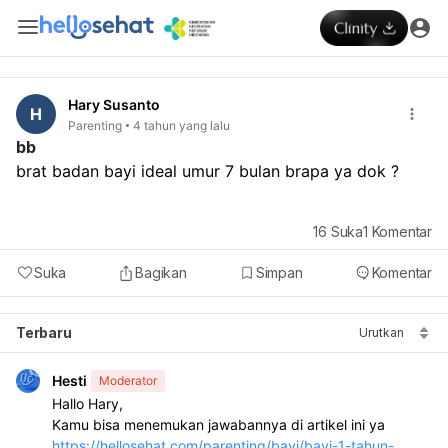
Hary Susanto
H
Parenting
4 tahun yang lalu
bb
brat badan bayi ideal umur 7 bulan brapa ya dok ? 
16
Suka
1
Komentar
Suka
Bagikan
Simpan
Komentar
Terbaru
Urutkan
Hesti
Moderator
Hallo Hary, 
Kamu bisa menemukan jawabannya di artikel ini ya 
https://hellosehat.com/parenting/bayi/bayi-1-tahun-