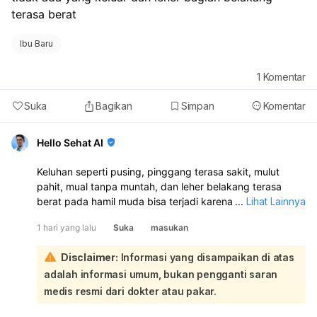
terasa berat 
Ibu Baru
1
Komentar
Suka
Bagikan
Simpan
Komentar
Hello Sehat AI
Keluhan seperti pusing, pinggang terasa sakit, mulut
pahit, mual tanpa muntah, dan leher belakang terasa
berat pada hamil muda bisa terjadi karena perubahan
...
Lihat Lainnya
hormon dan keluhan kehamilan awal. Namun, keluhan ini
1 hari yang lalu
Suka
masukan
juga perlu diperhatikan bila terasa berat atau makin
sering:
Disclaimer:
Informasi yang disampaikan di atas
Sakit kepala/pusing pada awal kehamilan bisa dipicu oleh
adalah informasi umum, bukan pengganti saran
perubahan hormon, dehidrasi, atau kurang istirahat. Rasa
ingin muntah tanpa keluar juga sering terjadi pada hamil
medis resmi dari dokter atau pakar.
muda. Nyeri pinggang dan leher belakang yang terasa