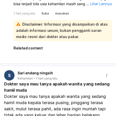
bisa terjadi bila usia kehamilan masih sangat dini atau bila
...
Lihat Lainnya
kehamilan tidak berkembang normal. Flek sebelum haid
1 hari yang lalu
Suka
masukan
bisa saja tanda awal menstruasi, tetapi pada sebagian
kasus juga bisa merupakan perdarahan implantasi.
Disclaimer:
Informasi yang disampaikan di atas
Karena Anda sempat keluar darah seperti haid dan USG
adalah informasi umum, bukan pengganti saran
belum terlihat kantong, Anda perlu kontrol ulang untuk
memastikan apakah ini kehamilan normal, kehamilan
medis resmi dari dokter atau pakar.
sangat awal, atau kemungkinan keguguran/kehamilan di
luar kandungan. Sebaiknya periksa ulang dengan dokter
Related content
kandungan, idealnya dengan USG transvaginal dan bila
perlu tes darah beta-hCG serial 48 jam. Jika perdarahan
banyak, nyeri perut hebat, pusing, atau lemas, segera ke
IGD.
Sari endang ningsih
S
Kehamilan
1 hari yang lalu
Dokter saya mau tanya apakah wanita yang sedang
hamil muda
Dokter saya mau tanya apakah wanita yang sedang 
hamil muda kepala terasa pusing, pinggang terasa 
sakit, mulut terasa pahit, ada rasa ingin muntah tapi 
tidak ada yang keluar dan leher bagian belakang 