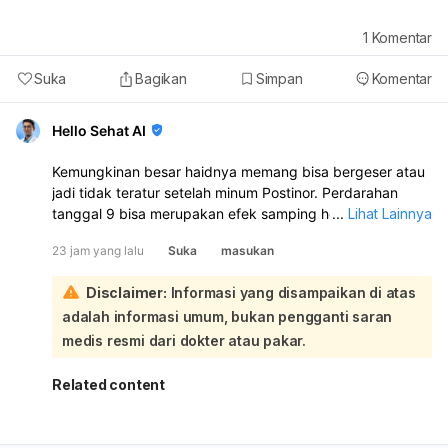
1
Komentar
Suka
Bagikan
Simpan
Komentar
Hello Sehat AI
Kemungkinan besar haidnya memang bisa bergeser atau
jadi tidak teratur setelah minum Postinor. Perdarahan
tanggal 9 bisa merupakan efek samping hormon, bukan
...
Lihat Lainnya
haid asli. Karena tidak ada penetrasi, risiko hamil sangat
23 jam yang lalu
Suka
masukan
kecil:
Postinor dapat menyebabkan siklus haid maju atau
Disclaimer:
Informasi yang disampaikan di atas
mundur beberapa hari sampai beberapa minggu. Jadi
adalah informasi umum, bukan pengganti saran
haid yang biasanya tanggal 26 bisa saja berubah.
Namun, kalau sampai sekarang belum haid, sebaiknya
medis resmi dari dokter atau pakar.
tetap lakukan tes kehamilan untuk memastikan, terutama
bila ada riwayat sperma sempat mengenai area vagina.
Related content
Kalau hasil tes negatif dan haid belum datang juga dalam
1–2 minggu, sebaiknya periksa ke dokter kandungan atau
dokter umum.