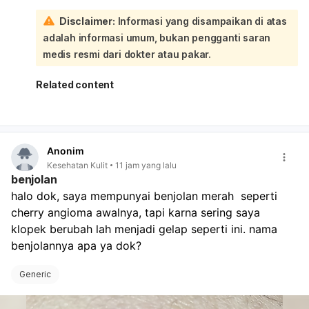
spesialis paru atau alergi/imunologi untuk evaluasi dan
Disclaimer:
Informasi yang disampaikan di atas
penyesuaian obat. Untuk membantu mengurangi
adalah informasi umum, bukan pengganti saran
kambuh, jaga kamar tidur tetap bersih, hindari debu dan
hewan peliharaan, gunakan obat/inhaler sesuai anjuran
medis resmi dari dokter atau pakar.
dokter, dan tinggikan posisi kepala saat tidur.
Related content
Anonim
Kesehatan Kulit
11 jam yang lalu
benjolan
halo dok, saya mempunyai benjolan merah  seperti 
cherry angioma awalnya, tapi karna sering saya 
klopek berubah lah menjadi gelap seperti ini. nama 
benjolannya apa ya dok? 
Generic