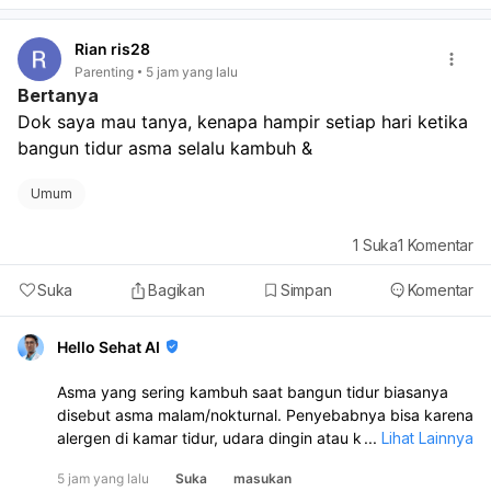
Kalau nyeri makin berat, disertai perdarahan, demam,
atau sesak napas, segera periksa ke dokter.
Rian ris28
Parenting
5 jam yang lalu
Bertanya
Dok saya mau tanya, kenapa hampir setiap hari ketika 
bangun tidur asma selalu kambuh &
Umum
1
Suka
1
Komentar
Suka
Bagikan
Simpan
Komentar
Hello Sehat AI
Asma yang sering kambuh saat bangun tidur biasanya
disebut asma malam/nokturnal. Penyebabnya bisa karena
alergen di kamar tidur, udara dingin atau kering, posisi
...
Lihat Lainnya
tidur, refluks asam lambung, stres, atau ritme tubuh yang
5 jam yang lalu
Suka
masukan
berubah saat malam. Sebaiknya Anda periksa ke dokter