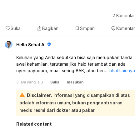
2
Komentar
Suka
Bagikan
Simpan
Komentar
Hello Sehat AI
Keluhan yang Anda sebutkan bisa saja merupakan tanda
awal kehamilan, terutama jika haid terlambat dan ada
nyeri payudara, mual, sering BAK, atau bercak darah.
...
Lihat Lainnya
Namun sakit kepala, badan tidak enak, nyeri di antara
3 jam yang lalu
Suka
masukan
perut dan vagina, serta sakit pinggang juga bisa
disebabkan hal lain, jadi belum bisa dipastikan hanya dari
Disclaimer:
Informasi yang disampaikan di atas
gejala:
adalah informasi umum, bukan pengganti saran
Sebaiknya lakukan test pack sekarang, karena sudah
sekitar 1 minggu setelah berhubungan dan haid belum
medis resmi dari dokter atau pakar.
datang. Jika hasilnya positif, periksakan ke dokter
kandungan atau dokter umum untuk memastikan dan
Related content
memantau kehamilan. Jika hasilnya negatif tetapi haid
tetap belum datang, ulangi tes beberapa hari kemudian.