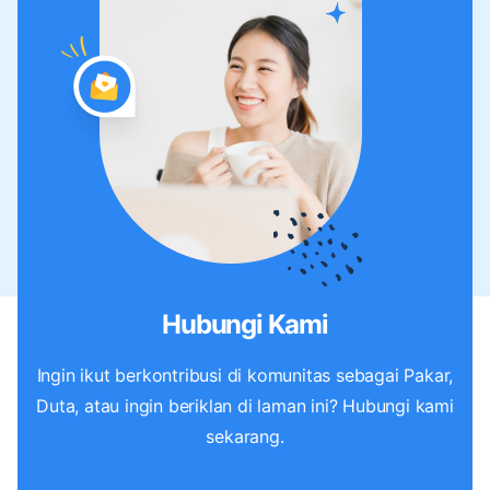
Hubungi Kami
Ingin ikut berkontribusi di komunitas sebagai Pakar,
Duta, atau ingin beriklan di laman ini? Hubungi kami
sekarang.