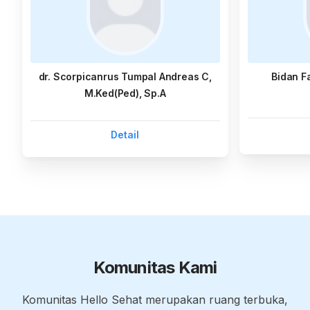
dr. Scorpicanrus Tumpal Andreas C,
Bidan F
M.Ked(Ped), Sp.A
Detail
Komunitas Kami
Komunitas Hello Sehat merupakan ruang terbuka,