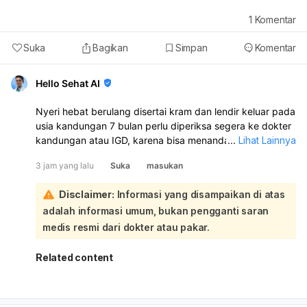
1
Komentar
Suka
Bagikan
Simpan
Komentar
Hello Sehat AI
Nyeri hebat berulang disertai kram dan lendir keluar pada
usia kandungan 7 bulan perlu diperiksa segera ke dokter
kandungan atau IGD, karena bisa menandakan kontraksi
...
Lihat Lainnya
dini atau masalah kehamilan. Jangan ditunda, apalagi
3 jam yang lalu
Suka
masukan
kalau nyerinya makin sering, teratur, atau disertai keluar
cairan/pendarahan. Untuk sementara, Anda bisa coba
Disclaimer:
Informasi yang disampaikan di atas
istirahat miring ke kiri, atur napas pelan, minum air cukup,
adalah informasi umum, bukan pengganti saran
dan hindari aktivitas berat. Kompres hangat ringan di
punggung juga bisa membantu, tetapi jangan minum obat
medis resmi dari dokter atau pakar.
nyeri sembarangan tanpa anjuran dokter. Jika ada
perdarahan, air ketuban merembes, gerak janin
Related content
berkurang, demam, atau nyeri sangat kuat, segera ke
rumah sakit.