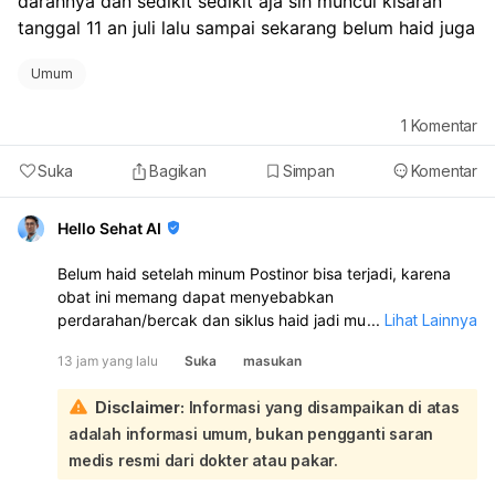
darahnya dan sedikit sedikit aja sih muncul kisaran 
tanggal 11 an juli lalu sampai sekarang belum haid juga
Umum
1
Komentar
Suka
Bagikan
Simpan
Komentar
Hello Sehat AI
Belum haid setelah minum Postinor bisa terjadi, karena
obat ini memang dapat menyebabkan
perdarahan/bercak dan siklus haid jadi mundur atau tidak
...
Lihat Lainnya
teratur. Namun, karena kamu juga sempat berhubungan
13 jam yang lalu
Suka
masukan
lagi tanggal 5 Juli, tetap ada kemungkinan hamil.
Sebaiknya lakukan tes kehamilan sekarang, terutama
Disclaimer:
Informasi yang disampaikan di atas
kalau haid sudah terlambat. Kalau hasilnya negatif tapi
adalah informasi umum, bukan pengganti saran
haid tetap belum datang, ulangi 1 minggu kemudian atau
periksakan ke dokter kandungan. Segera periksa juga
medis resmi dari dokter atau pakar.
bila perdarahannya sangat banyak, nyeri hebat, atau ada