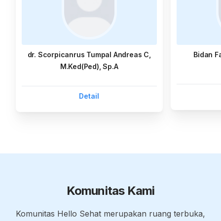
dr. Scorpicanrus Tumpal Andreas C,
Bidan F
M.Ked(Ped), Sp.A
Detail
Komunitas Kami
Komunitas Hello Sehat merupakan ruang terbuka,