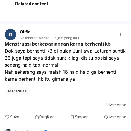
keputihan berbau/ gatal.
Related content
Olifia
O
Kesehatan Wanita
15 jam yang lalu
Menstruasi berkepanjangan karna berhenti kb
Dok saya berhenti KB di bulan Juni awal...aturan suntik 
26 juga tapi saya tidak suntik lagi disitu posisi saya 
sedang haid tapi normal
Nah sekarang saya malah 16 haid haid ga berhenti 
karna berhenti kb itu gimana ya
Menstruasi
1
Komentar
Suka
Bagikan
Simpan
Komentar