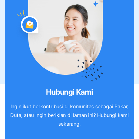
Hubungi Kami
Ingin ikut berkontribusi di komunitas sebagai Pakar,
Duta, atau ingin beriklan di laman ini? Hubungi kami
sekarang.