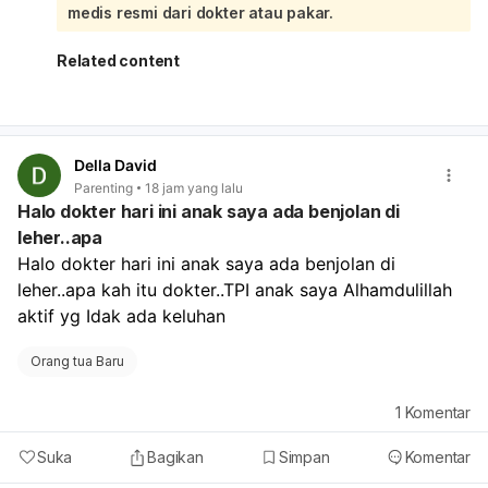
atau kondisi lain seperti diabetes, stroke/TIA, atau efek
medis resmi dari dokter atau pakar.
obat tertentu. Jika keluhan terjadi mendadak, makin
berat, atau disertai kebas, nyeri hebat, bengkak, atau
Related content
sulit berjalan, segera ke dokter/IGD. Untuk penanganan
yang tepat, Anda bisa periksa ke spesialis Neurologi atau
Orthopedi.
Della David
Parenting
18 jam yang lalu
Halo dokter hari ini anak saya ada benjolan di
leher..apa
Halo dokter hari ini anak saya ada benjolan di 
leher..apa kah itu dokter..TPI anak saya Alhamdulillah 
aktif yg Idak ada keluhan
Orang tua Baru
1
Komentar
Suka
Bagikan
Simpan
Komentar