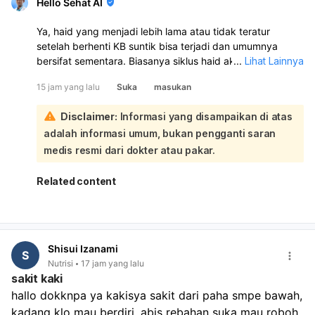
Hello Sehat AI
Ya, haid yang menjadi lebih lama atau tidak teratur
setelah berhenti KB suntik bisa terjadi dan umumnya
bersifat sementara. Biasanya siklus haid akan kembali
...
Lihat Lainnya
normal dalam 6–10 bulan setelah suntikan terakhir:
15 jam yang lalu
Suka
masukan
Untuk membantu haid lebih lancar, Anda bisa menjaga
berat badan ideal, rutin olahraga, makan bergizi,
Disclaimer:
Informasi yang disampaikan di atas
mengontrol stres, dan tidur cukup. Bila perlu, periksa ke
adalah informasi umum, bukan pengganti saran
dokter untuk memastikan tidak ada penyebab lain seperti
gangguan hormon, PCOS, tiroid, atau miom. Karena Anda
medis resmi dari dokter atau pakar.
sudah sampai 16 hari haid tidak berhenti, sebaiknya
periksa ke dokter kandungan/penyakit dalam, apalagi
Related content
jika darahnya banyak, ada pusing, lemas, nyeri hebat,
atau keluar gumpalan.
Shisui Izanami
S
Nutrisi
17 jam yang lalu
sakit kaki
hallo dokknpa ya kakisya sakit dari paha smpe bawah, 
kadang klo mau berdiri. abis rebahan suka mau roboh 