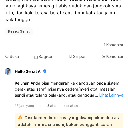
jatuh lagi kaya lemes git abis duduk dan jongkok sma 
gitu, dan kaki terasa berat saat d angkat atau jalan 
naik tangga
Resep Sehat
1
Komentar
Suka
Bagikan
Simpan
Komentar
Hello Sehat AI
Keluhan Anda bisa mengarah ke gangguan pada sistem
gerak atau saraf, misalnya cedera/nyeri otot, masalah
sendi atau tulang belakang, atau gangguan saraf yang
...
Lihat Lainnya
membuat kaki terasa lemas dan berat. Karena ada rasa
17 jam yang lalu
Suka
masukan
mau jatuh, lemas setelah duduk/berjongkok, dan kaki
berat saat naik tangga, sebaiknya diperiksa langsung:
Disclaimer:
Informasi yang disampaikan di atas
Kemungkinan penyebabnya antara lain gangguan otot
adalah informasi umum, bukan pengganti saran
atau sendi, saraf terjepit, masalah pada tulang belakang,