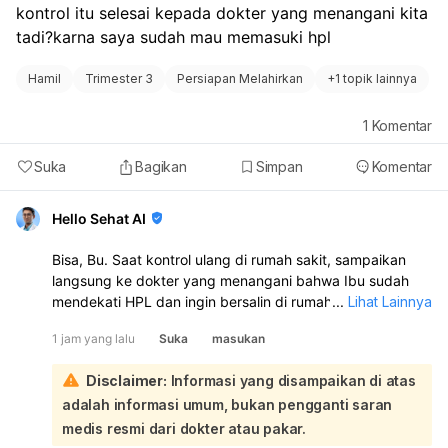
kontrol itu selesai kepada dokter yang menangani kita 
tadi?karna saya sudah mau memasuki hpl
Hamil
Trimester 3
Persiapan Melahirkan
+
1 topik lainnya
1
Komentar
Suka
Bagikan
Simpan
Komentar
Hello Sehat AI
Bisa, Bu. Saat kontrol ulang di rumah sakit, sampaikan
langsung ke dokter yang menangani bahwa Ibu sudah
mendekati HPL dan ingin bersalin di rumah sakit tersebut.
...
Lihat Lainnya
Dokter akan menilai kondisi Ibu dan janin, lalu
1 jam yang lalu
Suka
masukan
menentukan apakah persalinan bisa ditangani di sana.
Jika memang memungkinkan dan sesuai kondisi medis,
Disclaimer:
Informasi yang disampaikan di atas
biasanya bisa diatur untuk persalinan di rumah sakit itu:
adalah informasi umum, bukan pengganti saran
Sebaiknya saat kontrol, Ibu juga tanyakan:
apakah perlu surat rencana persalinan atau rujukan
medis resmi dari dokter atau pakar.