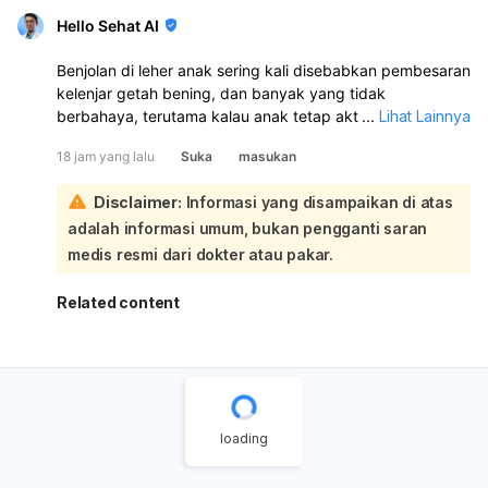
Hello Sehat AI
Benjolan di leher anak sering kali disebabkan pembesaran
kelenjar getah bening, dan banyak yang tidak
berbahaya, terutama kalau anak tetap aktif dan tidak ada
...
Lihat Lainnya
keluhan lain. Namun, penyebabnya bisa bermacam-
18 jam yang lalu
Suka
masukan
macam, seperti infeksi virus/bakteri, masalah gigi, alergi,
gondongan, gangguan tiroid, atau lebih jarang kondisi
Disclaimer:
Informasi yang disampaikan di atas
yang serius:
adalah informasi umum, bukan pengganti saran
Sebaiknya anak diperiksa ke dokter untuk memastikan
penyebab benjolan dan apakah perlu pengobatan.
medis resmi dari dokter atau pakar.
Segera bawa ke IGD bila benjolan cepat membesar, anak
sesak napas, atau demam tinggi.
Related content
loading