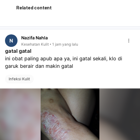
lanjutan,
kapan harus kembali bila tanda-tanda persalinan
Related content
muncul,
apakah rumah sakit menerima persalinan dengan
BPJS/rujukan yang sudah ada,
apa saja berkas yang perlu dibawa saat masuk
Nazifa Nahla
bersalin. Kalau Ibu sudah dekat HPL, jangan tunggu
N
Kesehatan Kulit
1 jam yang lalu
terlalu lama bila ada kontraksi, keluar lendir darah,
gatal gatal
ketuban pecah, atau gerak janin berkurang. Segera ke
ini obat paling apub apa ya, ini gatal sekali, klo di 
rumah sakit.
garuk berair dan makin gatal
Infeksi Kulit