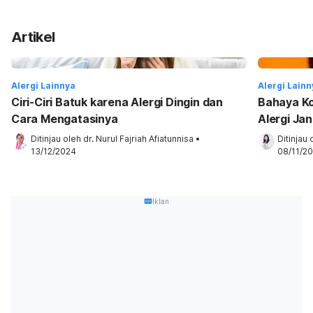
Artikel
Alergi Lainnya
Alergi Lainn
Ciri-Ciri Batuk karena Alergi Dingin dan
Bahaya Ko
Cara Mengatasinya
Alergi Ja
Moonfac
Ditinjau oleh 
dr. Nurul Fajriah Afiatunnisa
•
Ditinjau 
13/12/2024
08/11/2
Iklan