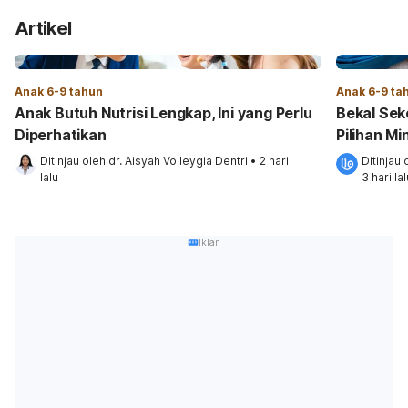
Artikel
Anak 6-9 tahun
Anak 6-9 ta
Anak Butuh Nutrisi Lengkap, Ini yang Perlu
Bekal Sek
Diperhatikan
Pilihan M
Ditinjau oleh 
dr. Aisyah Volleygia Dentri
•
2 hari 
Ditinjau 
lalu
3 hari lal
Iklan