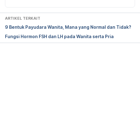
How breasts develop during puberty. (N.d.). 
Retrieved 
5 August 2024,
 from 
https://breastcancernow.org/about-breast-
ARTIKEL TERKAIT
cancer/awareness/signs-and-symptoms-of-breast-
9 Bentuk Payudara Wanita, Mana yang Normal dan Tidak?
cancer/how-breasts-develop-during-puberty/
Fungsi Hormon FSH dan LH pada Wanita serta Pria
Does Touching Breasts Make Them Grow? (for 
Teens) | Nemours KidsHealth. (n.d.). Retrieved 
5 
August 2024,
 from 
Memuat...
https://kidshealth.org/en/teens/growth-touch.html
Problems with breast development. (n.d.). 
Retrieved 
5 August 2024, 
from 
https://www.thelondonclinic.co.uk/services/conditi
ons/problems-breast-development
Normal Breast Development and Changes. (n.d.). 
Retrieved 
5 August 2024,
 from 
https://www.urmc.rochester.edu/encyclopedia/cont