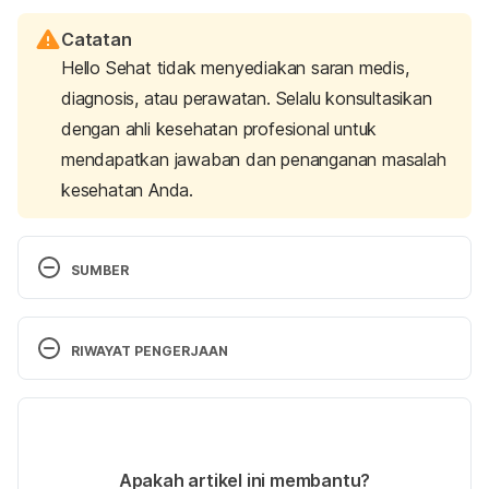
Catatan
Hello Sehat tidak menyediakan saran medis,
diagnosis, atau perawatan. Selalu konsultasikan
dengan ahli kesehatan profesional untuk
mendapatkan jawaban dan penanganan masalah
kesehatan Anda.
SUMBER
Safe sex.
 (2022). Better Health Channel. Retrieved 
October 16, 2023, from 
RIWAYAT PENGERJAAN
https://www.betterhealth.vic.gov.au/health/healthyli
ving/safe-sex
Versi Terbaru
Having sex for the first time? Here’s what to 
07/02/2024
expect…. 
(2023). Play Safe – New South Wales 
Ditulis oleh 
Satria Aji Purwoko
Apakah artikel ini membantu?