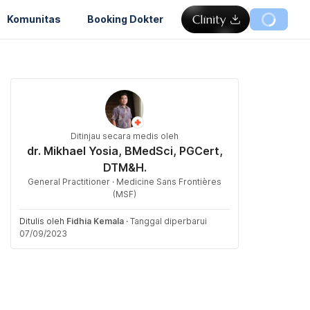
Komunitas
Booking Dokter
Ditinjau secara medis oleh
dr. Mikhael Yosia, BMedSci, PGCert,
DTM&H.
General Practitioner · Medicine Sans Frontières
(MSF)
Ditulis oleh
Fidhia Kemala
·
Tanggal diperbarui
07/09/2023