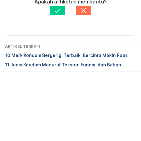
Apakah artikel ini membantu?
Diakses pada 22 Maret 2017.
Ditinjau secara medis oleh
dr. Yusra Firdaus
Diperbarui oleh: 
Ilham Aulia Fahmy
Latex rubber condoms: predicting and extending 
shelf life. 
https://www.ncbi.nlm.nih.gov/pubmed/8706440
Diakses pada 22 Maret 2017. 
ARTIKEL TERKAIT
10 Merk Kondom Bergerigi Terbaik, Bercinta Makin Puas
11 Jenis Kondom Menurut Tekstur, Fungsi, dan Bahan
Memuat...