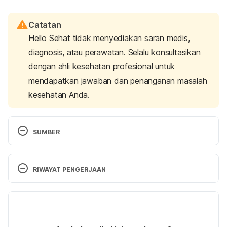
Catatan
Hello Sehat tidak menyediakan saran medis,
diagnosis, atau perawatan. Selalu konsultasikan
dengan ahli kesehatan profesional untuk
mendapatkan jawaban dan penanganan masalah
kesehatan Anda.
SUMBER
Condom Expiration Dates. 
http://goaskalice.columbia.edu/answered-
RIWAYAT PENGERJAAN
questions/condom-expiration-dates
 Diakses pada 
22 Maret 2017.
Versi Terbaru
How Can You Tell If A Condom Is Expired? 
11/05/2021
http://kidshealth.org/en/teens/condom-check.html
Ditulis oleh 
Irene Anindyaputri