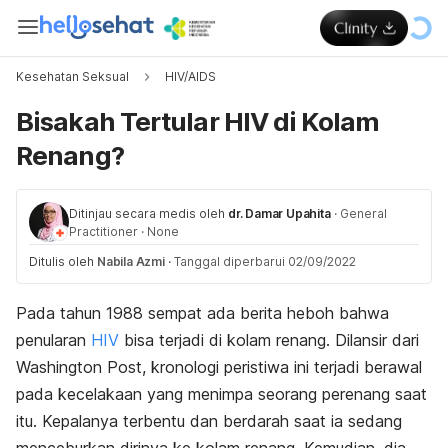
Kesehatan Seksual
HIV/AIDS
Bisakah Tertular HIV di Kolam
Renang?
Ditinjau secara medis oleh
dr. Damar Upahita
·
General
Practitioner
·
None
Ditulis oleh
Nabila Azmi
·
Tanggal diperbarui 02/09/2022
Pada tahun 1988 sempat ada
berita
heboh bahwa
penularan
HIV
bisa terjadi di kolam renang. Dilansir dari
Washington Post, kronologi peristiwa ini terjadi berawal
pada kecelakaan yang menimpa seorang perenang saat
itu. Kepalanya terbentu dan berdarah saat ia sedang