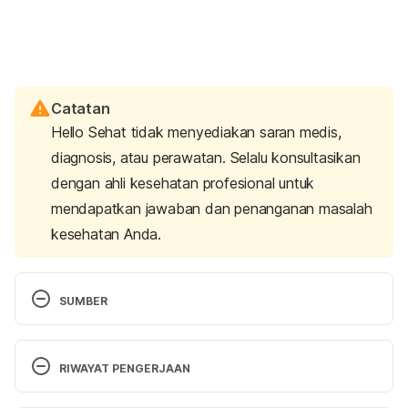
Catatan
Hello Sehat tidak menyediakan saran medis,
diagnosis, atau perawatan. Selalu konsultasikan
dengan ahli kesehatan profesional untuk
mendapatkan jawaban dan penanganan masalah
kesehatan Anda.
SUMBER
AIDS and Swimming Pools 
https://www.ncbi.nlm.nih.gov/pmc/articles/PMC134
RIWAYAT PENGERJAAN
1164/pdf/bmjcred00244-0005.pdf
 accessed April 
29, 2019
Versi Terbaru