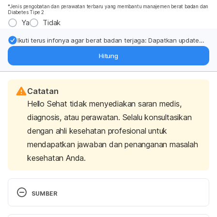
*Jenis pengobatan dan perawatan terbaru yang membantu manajemen berat badan dan
Diabetes Tipe 2
Ya
Tidak
Ikuti terus infonya agar berat badan terjaga: Dapatkan update
dari pakar mengenai dukungan dan perawatan berat badan
Hitung
langsung ke inbox Anda.
Catatan
Hello Sehat tidak menyediakan saran medis,
diagnosis, atau perawatan. Selalu konsultasikan
dengan ahli kesehatan profesional untuk
mendapatkan jawaban dan penanganan masalah
kesehatan Anda.
SUMBER
Cataract surgery – Mayo Clinic
. Mayoclinic.org. 