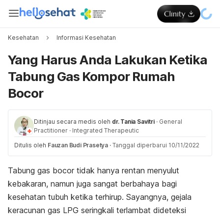
Kesehatan
Informasi Kesehatan
Yang Harus Anda Lakukan Ketika
Tabung Gas Kompor Rumah
Bocor
Ditinjau secara medis oleh
dr. Tania Savitri
·
General
Practitioner
·
Integrated Therapeutic
Ditulis oleh
Fauzan Budi Prasetya
·
Tanggal diperbarui 10/11/2022
Tabung gas bocor tidak hanya rentan menyulut
kebakaran, namun juga sangat berbahaya bagi
kesehatan tubuh ketika terhirup. Sayangnya, gejala
keracunan gas LPG seringkali terlambat dideteksi