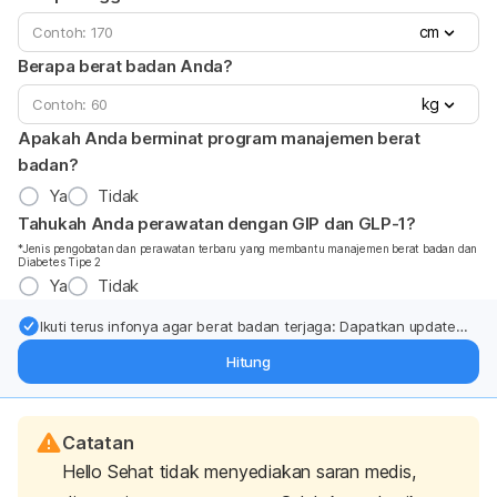
cm
Berapa berat badan Anda?
kg
Apakah Anda berminat program manajemen berat
badan?
Ya
Tidak
Tahukah Anda perawatan dengan GIP dan GLP-1?
*Jenis pengobatan dan perawatan terbaru yang membantu manajemen berat badan dan
Diabetes Tipe 2
Ya
Tidak
Ikuti terus infonya agar berat badan terjaga: Dapatkan update
dari pakar mengenai dukungan dan perawatan berat badan
Hitung
langsung ke inbox Anda.
Catatan
Hello Sehat tidak menyediakan saran medis,