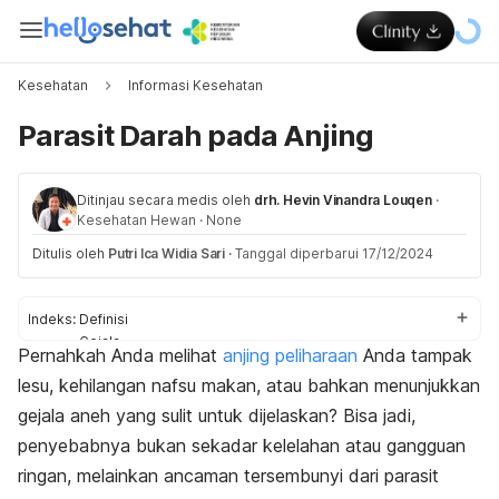
Kesehatan
Informasi Kesehatan
Parasit Darah pada Anjing
Ditinjau secara medis oleh
drh. Hevin Vinandra Louqen
·
Kesehatan Hewan
·
None
Ditulis oleh
Putri Ica Widia Sari
·
Tanggal diperbarui 17/12/2024
Indeks:
Definisi
Gejala
Pernahkah Anda melihat
anjing peliharaan
Anda tampak
Penyebab
lesu, kehilangan nafsu makan, atau bahkan menunjukkan
Diagnosis
Pengobatan
gejala aneh yang sulit untuk dijelaskan? Bisa jadi,
penyebabnya bukan sekadar kelelahan atau gangguan
ringan, melainkan ancaman tersembunyi dari parasit