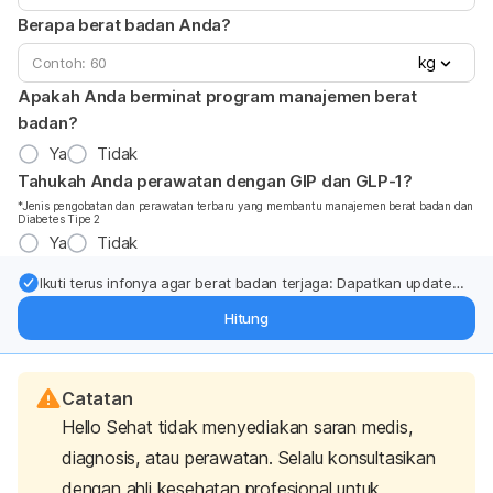
Berapa berat badan Anda?
kg
Apakah Anda berminat program manajemen berat
badan?
Ya
Tidak
Tahukah Anda perawatan dengan GIP dan GLP-1?
*Jenis pengobatan dan perawatan terbaru yang membantu manajemen berat badan dan
Diabetes Tipe 2
Ya
Tidak
Ikuti terus infonya agar berat badan terjaga: Dapatkan update
dari pakar mengenai dukungan dan perawatan berat badan
Hitung
langsung ke inbox Anda.
Catatan
Hello Sehat tidak menyediakan saran medis,
diagnosis, atau perawatan. Selalu konsultasikan
dengan ahli kesehatan profesional untuk