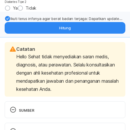
Diabetes Tipe 2
Ya
Tidak
Ikuti terus infonya agar berat badan terjaga: Dapatkan update
dari pakar mengenai dukungan dan perawatan berat badan
Hitung
langsung ke inbox Anda.
Catatan
Hello Sehat tidak menyediakan saran medis,
diagnosis, atau perawatan. Selalu konsultasikan
dengan ahli kesehatan profesional untuk
mendapatkan jawaban dan penanganan masalah
kesehatan Anda.
SUMBER
Care, I. C. (2019). Retrieved 13 November 2023, 
from 
https://icatcare.org/advice/runny-eyes/