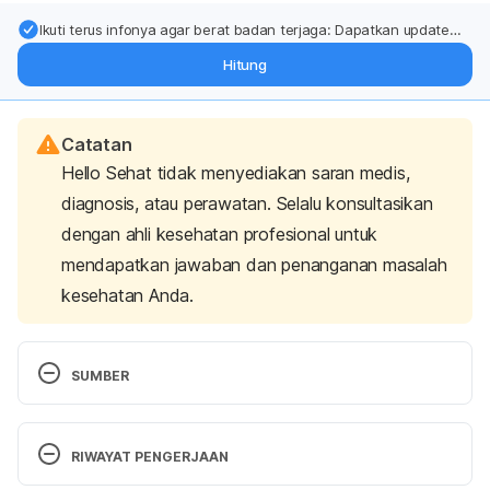
Ikuti terus infonya agar berat badan terjaga: Dapatkan update
dari pakar mengenai dukungan dan perawatan berat badan
Hitung
langsung ke inbox Anda.
Catatan
Hello Sehat tidak menyediakan saran medis,
diagnosis, atau perawatan. Selalu konsultasikan
dengan ahli kesehatan profesional untuk
mendapatkan jawaban dan penanganan masalah
kesehatan Anda.
SUMBER
Eye problems in cats: common eye issues. (n.d.). 
Retrieved 7 November 2023, from 
RIWAYAT PENGERJAAN
https://www.cats.org.uk/help-and-