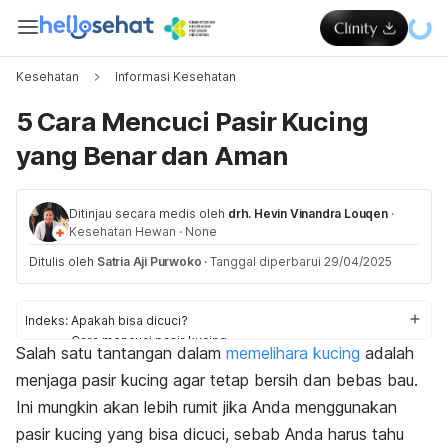
Kesehatan
Informasi Kesehatan
5 Cara Mencuci Pasir Kucing
yang Benar dan Aman
Ditinjau secara medis oleh
drh. Hevin Vinandra Louqen
·
Kesehatan Hewan
·
None
Ditulis oleh
Satria Aji Purwoko
·
Tanggal diperbarui 29/04/2025
Indeks:
Apakah bisa dicuci?
Cara mencuci pasir kucing
Salah satu tantangan dalam
memelihara kucing
adalah
Tips memilih pasir kucing
menjaga pasir kucing agar tetap bersih dan bebas bau.
Ini mungkin akan lebih rumit jika Anda menggunakan
pasir kucing yang bisa dicuci, sebab Anda harus tahu