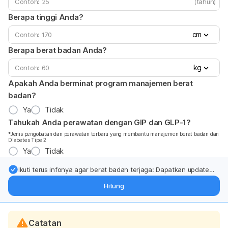
(tahun)
Berapa tinggi Anda?
cm
Berapa berat badan Anda?
kg
Apakah Anda berminat program manajemen berat
badan?
Ya
Tidak
Tahukah Anda perawatan dengan GIP dan GLP-1?
*Jenis pengobatan dan perawatan terbaru yang membantu manajemen berat badan dan
Diabetes Tipe 2
Ya
Tidak
Ikuti terus infonya agar berat badan terjaga: Dapatkan update
dari pakar mengenai dukungan dan perawatan berat badan
Hitung
langsung ke inbox Anda.
Catatan