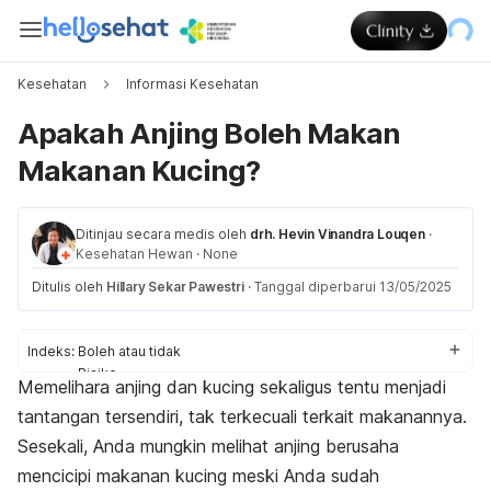
Kesehatan
Informasi Kesehatan
Apakah Anjing Boleh Makan
Makanan Kucing?
Ditinjau secara medis oleh
drh. Hevin Vinandra Louqen
·
Kesehatan Hewan
·
None
Ditulis oleh
Hillary Sekar Pawestri
·
Tanggal diperbarui 13/05/2025
Indeks:
Boleh atau tidak
Risiko
Memelihara anjing dan kucing sekaligus tentu menjadi
Penanganan
tantangan tersendiri, tak terkecuali terkait makanannya.
Tips
Sesekali, Anda mungkin melihat anjing berusaha
mencicipi makanan kucing meski Anda sudah