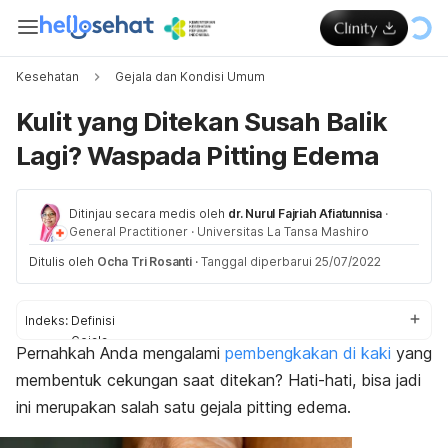
Kesehatan
Gejala dan Kondisi Umum
Kulit yang Ditekan Susah Balik
Lagi? Waspada Pitting Edema
Ditinjau secara medis oleh
dr. Nurul Fajriah Afiatunnisa
·
General Practitioner
·
Universitas La Tansa Mashiro
Ditulis oleh
Ocha Tri Rosanti
·
Tanggal diperbarui 25/07/2022
Indeks:
Definisi
Gejala
Pernahkah Anda mengalami
pembengkakan di kaki
yang
Gejala
membentuk cekungan saat ditekan? Hati-hati, bisa jadi
Penyebab
Pengobatan
ini merupakan salah satu gejala
pitting edema
.