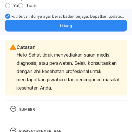
Ya
Tidak
Ikuti terus infonya agar berat badan terjaga: Dapatkan update
dari pakar mengenai dukungan dan perawatan berat badan
Hitung
langsung ke inbox Anda.
Catatan
Hello Sehat tidak menyediakan saran medis,
diagnosis, atau perawatan. Selalu konsultasikan
dengan ahli kesehatan profesional untuk
mendapatkan jawaban dan penanganan masalah
kesehatan Anda.
SUMBER
Edema. (2022). Retrieved 21 June 2022, from 
https://my.clevelandclinic.org/health/diseases/1256
RIWAYAT PENGERJAAN