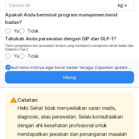
kg
Apakah Anda berminat program manajemen berat
badan?
Ya
Tidak
Tahukah Anda perawatan dengan GIP dan GLP-1?
*Jenis pengobatan dan perawatan terbaru yang membantu manajemen berat badan dan
Diabetes Tipe 2
Ya
Tidak
Ikuti terus infonya agar berat badan terjaga: Dapatkan update
dari pakar mengenai dukungan dan perawatan berat badan
Hitung
langsung ke inbox Anda.
Catatan
Hello Sehat tidak menyediakan saran medis,
diagnosis, atau perawatan. Selalu konsultasikan
dengan ahli kesehatan profesional untuk
mendapatkan jawaban dan penanganan masalah