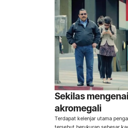
Sekilas mengenai
akromegali
Terdapat kelenjar utama pengatu
tersebut berukuran sebesar k