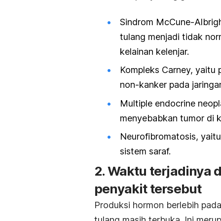
Sindrom McCune-Albrigh
tulang menjadi tidak no
kelainan kelenjar.
Kompleks Carney, yaitu
non-kanker pada jaringa
Multiple endocrine neopl
menyebabkan tumor di kele
Neurofibromatosis, yai
sistem saraf.
2. Waktu terjadinya 
penyakit tersebut
Produksi hormon berlebih pada
tulang masih terbuka. Ini mer