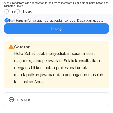
*Jenis pengobatan dan perawatan terbaru yang membantu manajemen berat badan dan
Diabetes Tipe 2
Ya
Tidak
Ikuti terus infonya agar berat badan terjaga: Dapatkan update
dari pakar mengenai dukungan dan perawatan berat badan
Hitung
langsung ke inbox Anda.
Catatan
Hello Sehat tidak menyediakan saran medis,
diagnosis, atau perawatan. Selalu konsultasikan
dengan ahli kesehatan profesional untuk
mendapatkan jawaban dan penanganan masalah
kesehatan Anda.
SUMBER
Ferri, Fred. Ferri’s Netter Patient Advisor. 