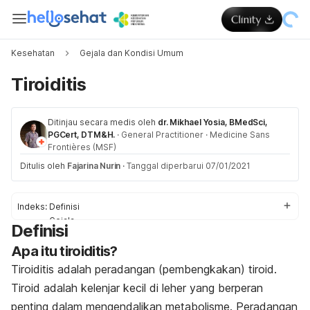
Kesehatan
Gejala dan Kondisi Umum
Tiroiditis
Ditinjau secara medis oleh
dr. Mikhael Yosia, BMedSci,
PGCert, DTM&H.
·
General Practitioner
·
Medicine Sans
Frontières (MSF)
Ditulis oleh
Fajarina Nurin
·
Tanggal diperbarui 07/01/2021
Indeks:
Definisi
Gejala
Definisi
Penyebab
Apa itu tiroiditis?
Diagnosis
Pengobatan
Tiroiditis adalah peradangan (pembengkakan) tiroid.
Tiroid adalah kelenjar kecil di leher yang berperan
penting dalam mengendalikan metabolisme. Peradangan