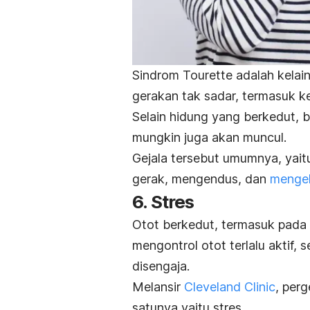
Sindrom Tourette
adalah kelai
gerakan tak sadar, termasuk k
Selain hidung yang berkedut, be
mungkin juga akan muncul.
Gejala tersebut umumnya, yait
gerak, mengendus, dan
mengel
6. Stres
Otot berkedut, termasuk pada b
mengontrol otot terlalu aktif
disengaja.
Melansir
Cleveland Clinic
, perg
satunya yaitu
stres
.