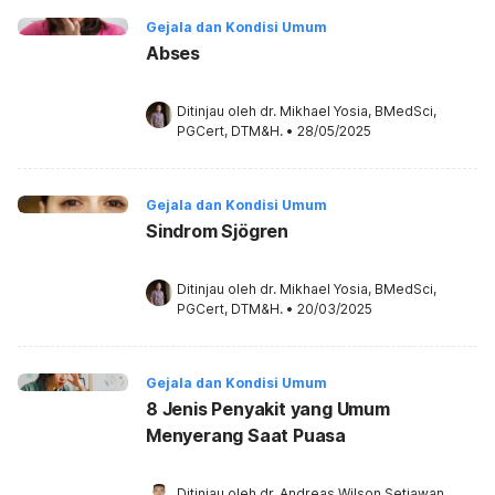
Gejala dan Kondisi Umum
Abses
Ditinjau oleh 
dr. Mikhael Yosia, BMedSci, 
PGCert, DTM&H.
•
28/05/2025
Gejala dan Kondisi Umum
Sindrom Sjögren
Ditinjau oleh 
dr. Mikhael Yosia, BMedSci, 
PGCert, DTM&H.
•
20/03/2025
Gejala dan Kondisi Umum
8 Jenis Penyakit yang Umum
Menyerang Saat Puasa
Ditinjau oleh 
dr. Andreas Wilson Setiawan, 