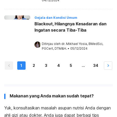
04/12/2024
Gejala dan Kondisi Umum
Blackout, Hilangnya Kesadaran dan
Ingatan secara Tiba-Tiba
Ditinjau oleh 
dr. Mikhael Yosia, BMedSci, 
PGCert, DTM&H.
•
05/12/2024
1
2
3
4
5
...
34
Makanan yang Anda makan sudah tepat?
Yuk, konsultasikan masalah asupan nutrisi Anda dengan
ahli gizi atau dokter. Anda juga dapat berbagi tips