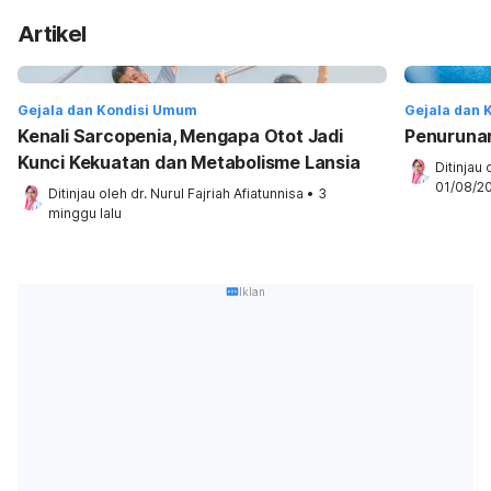
Artikel
Gejala dan Kondisi Umum
Gejala dan 
Kenali Sarcopenia, Mengapa Otot Jadi
Penuruna
Kunci Kekuatan dan Metabolisme Lansia
Ditinjau 
01/08/2
Ditinjau oleh 
dr. Nurul Fajriah Afiatunnisa
•
3 
minggu lalu
Iklan