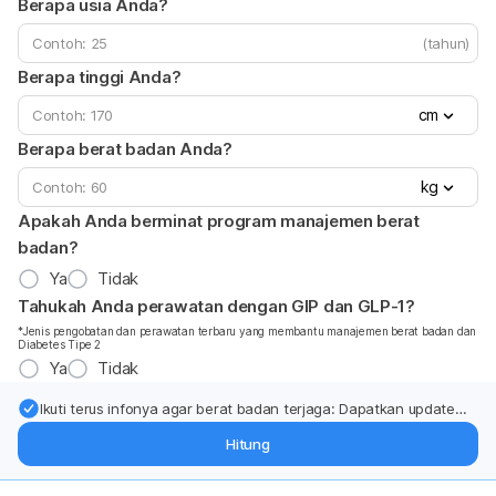
Berapa usia Anda?
(tahun)
Berapa tinggi Anda?
cm
Berapa berat badan Anda?
kg
Apakah Anda berminat program manajemen berat
badan?
Ya
Tidak
Tahukah Anda perawatan dengan GIP dan GLP-1?
*Jenis pengobatan dan perawatan terbaru yang membantu manajemen berat badan dan
Diabetes Tipe 2
Ya
Tidak
Ikuti terus infonya agar berat badan terjaga: Dapatkan update
dari pakar mengenai dukungan dan perawatan berat badan
Hitung
langsung ke inbox Anda.