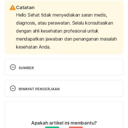
Catatan
Hello Sehat tidak menyediakan saran medis,
diagnosis, atau perawatan. Selalu konsultasikan
dengan ahli kesehatan profesional untuk
mendapatkan jawaban dan penanganan masalah
kesehatan Anda.
SUMBER
Lupus. (2022). Retrieved 13 December 2022, from 
https://www.lupus.org/s3fs-public/Doc%20-
RIWAYAT PENGERJAAN
%20PDF/Basic%20Lupus%20Factsheet.pdf
Versi Terbaru
Lupus facts and statistics. (2022). Retrieved 13 
December 2022, from 
11/01/2023
https://www.lupus.org/resources/lupus-facts-and-
Ditulis oleh 
Bayu Galih Permana
Apakah artikel ini membantu?
statistics
Ditinjau secara medis oleh
dr. Mikhael Yosia, 