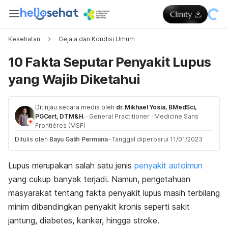
Kesehatan
Gejala dan Kondisi Umum
10 Fakta Seputar Penyakit Lupus
yang Wajib Diketahui
Ditinjau secara medis oleh
dr. Mikhael Yosia, BMedSci,
PGCert, DTM&H.
·
General Practitioner
·
Medicine Sans
Frontières (MSF)
Ditulis oleh
Bayu Galih Permana
·
Tanggal diperbarui 11/01/2023
Lupus merupakan salah satu jenis
penyakit autoimun
yang cukup banyak terjadi. Namun, pengetahuan
masyarakat tentang fakta penyakit lupus masih terbilang
minim dibandingkan penyakit kronis seperti sakit
jantung, diabetes, kanker, hingga stroke.