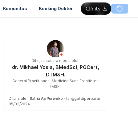
Komunitas
Booking Dokter
Ditinjau secara medis oleh
dr. Mikhael Yosia, BMedSci, PGCert,
DTM&H.
General Practitioner · Medicine Sans Frontières
(MSF)
Ditulis oleh
Satria Aji Purwoko
·
Tanggal diperbarui
05/03/2024