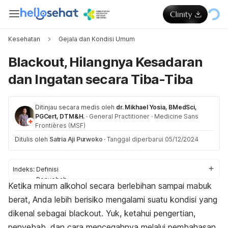
Kesehatan
Gejala dan Kondisi Umum
Blackout, Hilangnya Kesadaran
dan Ingatan secara Tiba-Tiba
Ditinjau secara medis oleh
dr. Mikhael Yosia, BMedSci,
PGCert, DTM&H.
·
General Practitioner
·
Medicine Sans
Frontières (MSF)
Ditulis oleh
Satria Aji Purwoko
·
Tanggal diperbarui 05/12/2024
Indeks:
Definisi
Penyebab
Ketika minum alkohol secara berlebihan sampai mabuk
Dampak
berat, Anda lebih berisiko mengalami suatu kondisi yang
Pencegahan
dikenal sebagai
blackout
. Yuk, ketahui pengertian,
penyebab, dan cara mencegahnya melalui pembahasan