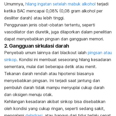
Umumnya,
hilang ingatan setelah mabuk alkohol
terjadi
ketika BAC mencapai 0,08% (0,08 gram alkohol per
desiliter darah) atau lebih tinggi.
Penggunaan jenis obat-obatan tertentu, seperti
vasodilator dan diuretik, juga dilaporkan dalam penelitian
dapat menyebabkan pingsan dan gangguan memori.
2. Gangguan sirkulasi darah
Penyebab umum lainnya dari
blackout
ialah
pingsan atau
sinkop
. Kondisi ini membuat seseorang hilang kesadaran
sementara, mulai dari beberapa detik atau menit.
Tekanan darah rendah atau
hipotensi
biasanya
menyebabkan pingsan. Ini terjadi saat jantung dan
pembuluh darah tidak mampu menyuplai cukup darah
dan oksigen menuju otak.
Kehilangan kesadaran akibat sinkop bisa disebabkan
oleh kondisi yang cukup ringan, seperti sedang sakit,
mengalami
dehidrasi
, atau bangun dari tidur terlalu cepat.