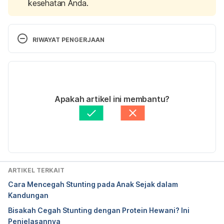
kesehatan Anda.
RIWAYAT PENGERJAAN
Versi Terbaru
26/01/2024
Ditulis oleh 
Putri Ica Widia Sari
Apakah artikel ini membantu?
Fakta medis diperiksa oleh
Hello Sehat Medical 
Review Team
Diperbarui oleh: 
Ihda Fadila
ARTIKEL TERKAIT
Cara Mencegah Stunting pada Anak Sejak dalam
Kandungan
Bisakah Cegah Stunting dengan Protein Hewani? Ini
Penjelasannya