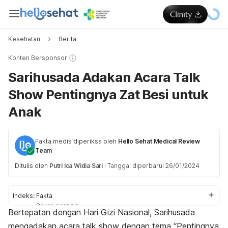
Kesehatan
Berita
Konten Bersponsor
Sarihusada Adakan Acara Talk
Show Pentingnya Zat Besi untuk
Anak
Fakta medis diperiksa oleh
Hello Sehat Medical Review
Team
Ditulis oleh
Putri Ica Widia Sari
·
Tanggal diperbarui 26/01/2024
Indeks:
Fakta
Peran penting
Bertepatan dengan Hari Gizi Nasional, Sarihusada
Cara memenuhi
mengadakan acara
talk show
dengan tema “Pentingnya
Komitmen