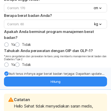
cm
Berapa berat badan Anda?
kg
Apakah Anda berminat program manajemen berat
badan?
Ya
Tidak
Tahukah Anda perawatan dengan GIP dan GLP-1?
*Jenis pengobatan dan perawatan terbaru yang membantu manajemen berat badan dan
Diabetes Tipe 2
Ya
Tidak
Ikuti terus infonya agar berat badan terjaga: Dapatkan update
dari pakar mengenai dukungan dan perawatan berat badan
Hitung
langsung ke inbox Anda.
Catatan
Hello Sehat tidak menyediakan saran medis,