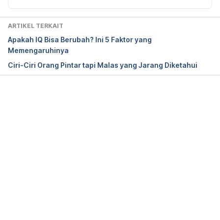
ARTIKEL TERKAIT
https://www.livescience.com/7154-men-smarter-
Apakah IQ Bisa Berubah? Ini 5 Faktor yang
women-scientist-claims.html diakses pada 
Memengaruhinya
01/09/2017 pukul 10.02 WIB.
Ciri-Ciri Orang Pintar tapi Malas yang Jarang Diketahui
Memuat...