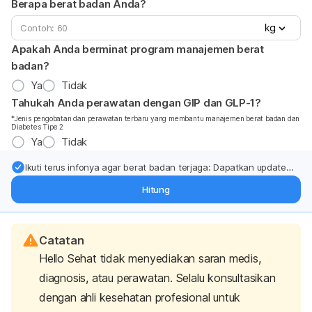
Berapa berat badan Anda?
kg
Apakah Anda berminat program manajemen berat
badan?
Ya
Tidak
Tahukah Anda perawatan dengan GIP dan GLP-1?
*Jenis pengobatan dan perawatan terbaru yang membantu manajemen berat badan dan
Diabetes Tipe 2
Ya
Tidak
Ikuti terus infonya agar berat badan terjaga: Dapatkan update
dari pakar mengenai dukungan dan perawatan berat badan
Hitung
langsung ke inbox Anda.
Catatan
Hello Sehat tidak menyediakan saran medis,
diagnosis, atau perawatan. Selalu konsultasikan
dengan ahli kesehatan profesional untuk